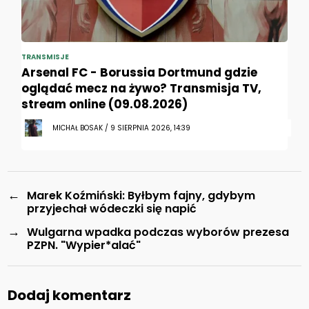
TRANSMISJE
Arsenal FC - Borussia Dortmund gdzie
oglądać mecz na żywo? Transmisja TV,
stream online (09.08.2026)
MICHAŁ BOSAK / 9 SIERPNIA 2026, 14:39
←
Marek Koźmiński: Byłbym fajny, gdybym
przyjechał wódeczki się napić
→
Wulgarna wpadka podczas wyborów prezesa
PZPN. "Wypier*alać"
Dodaj komentarz