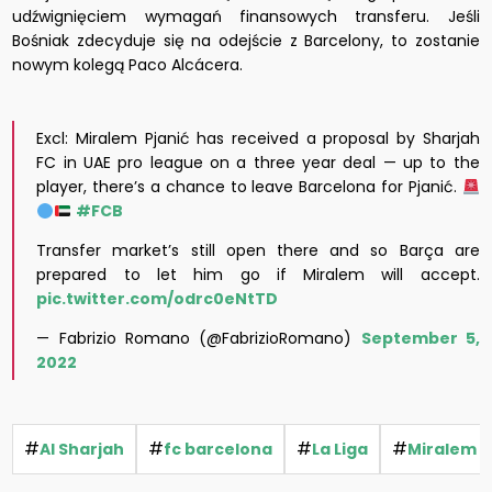
udźwignięciem wymagań finansowych transferu. Jeśli
Bośniak zdecyduje się na odejście z Barcelony, to zostanie
nowym kolegą Paco Alcácera.
Excl: Miralem Pjanić has received a proposal by Sharjah
FC in UAE pro league on a three year deal — up to the
player, there’s a chance to leave Barcelona for Pjanić.
#FCB
Transfer market’s still open there and so Barça are
prepared to let him go if Miralem will accept.
pic.twitter.com/odrc0eNtTD
— Fabrizio Romano (@FabrizioRomano)
September 5,
2022
#
#
#
#
Al Sharjah
fc barcelona
La Liga
Miralem P