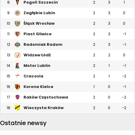
Pogoń Szczecin
8
2
3
1
Zagłębie Lubin
9
2
3
0
Śląsk Wrocław
10
2
3
0
Piast Gliwice
11
2
3
-1
Radomiak Radom
12
2
3
-1
Widzew Łódź
13
2
2
0
Motor Lublin
14
2
1
-1
Cracovia
15
2
1
-2
Korona Kielce
16
1
0
-1
Raków Częstochowa
17
2
0
-2
Wieczysta Kraków
18
2
0
-2
Ostatnie newsy