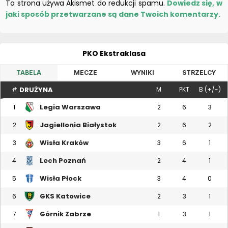
Ta strona używa Akismet do redukcji spamu.
Dowiedz się, w
jaki sposób przetwarzane są dane Twoich komentarzy.
PKO Ekstraklasa
TABELA
MECZE
WYNIKI
STRZELCY
DRUŻYNA
#
M
PKT
B (+/-)
Legia Warszawa
1
2
6
3
Jagiellonia Białystok
2
2
6
2
Wisła Kraków
3
3
6
1
Lech Poznań
4
2
4
1
Wisła Płock
5
3
4
0
GKS Katowice
6
2
3
1
Górnik Zabrze
7
1
3
1