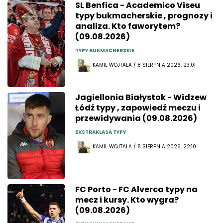
SL Benfica - Academico Viseu
typy bukmacherskie , prognozy i
analiza. Kto faworytem?
(09.08.2026)
TYPY BUKMACHERSKIE
KAMIL WOJTALA / 8 SIERPNIA 2026, 23:01
Jagiellonia Białystok - Widzew
Łódź typy , zapowiedź meczu i
przewidywania (09.08.2026)
EKSTRAKLASA TYPY
KAMIL WOJTALA / 8 SIERPNIA 2026, 22:10
FC Porto - FC Alverca typy na
mecz i kursy. Kto wygra?
(09.08.2026)