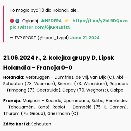
To mogło być 1:0 dla Holandii, ale...
Oglądaj
#NEDFRA
https://t.co/y2bL9DQezo
pic.twitter.com/6jKR4Ekfz5
— TVP SPORT (@sport_tvppl)
June 21, 2024
21.06.2024 r., 2. kolejka grupy D, Lipsk
Holandia - Francja 0-0
Holandia:
Verbruggen – Dumfries, de Vrij, van Dijk (C), Aké –
Schouten (73. Veerman), Simons (73. Wijnaldum), Reijnders
– Frimpong (73. Geertruida), Depay (79. Weghorst), Gakpo
Francja:
Maignan – Koundé, Upamecano, Saliba, Hernández
– Tchouaméni, Kanté, Rabiot – Dembélé (75. K. Coman),
Thuram (75. Giroud), Griezmann (C)
Żółte kartki:
Schouten