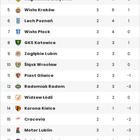
Wisła Kraków
5
3
6
1
Lech Poznań
6
2
4
1
Wisła Płock
7
3
4
0
GKS Katowice
8
2
3
1
Zagłębie Lubin
9
2
3
0
Śląsk Wrocław
10
2
3
0
Piast Gliwice
11
2
3
-1
Radomiak Radom
12
3
3
-3
Widzew Łódź
13
2
2
0
Korona Kielce
14
2
1
-1
Cracovia
15
2
1
-2
Motor Lublin
16
3
1
-3