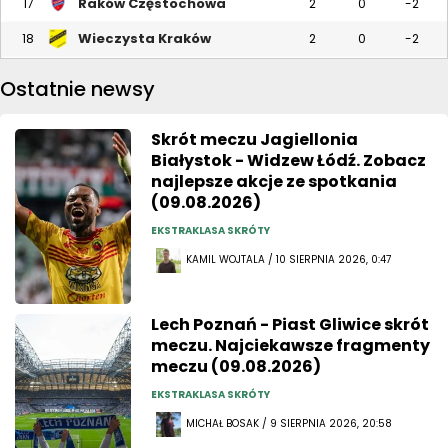
Raków Częstochowa
17
2
0
-2
Wieczysta Kraków
18
2
0
-2
Ostatnie newsy
Skrót meczu Jagiellonia
Białystok - Widzew Łódź. Zobacz
najlepsze akcje ze spotkania
(09.08.2026)
EKSTRAKLASA SKRÓTY
KAMIL WOJTALA / 10 SIERPNIA 2026, 0:47
Lech Poznań - Piast Gliwice skrót
meczu. Najciekawsze fragmenty
meczu (09.08.2026)
EKSTRAKLASA SKRÓTY
MICHAŁ BOSAK / 9 SIERPNIA 2026, 20:58