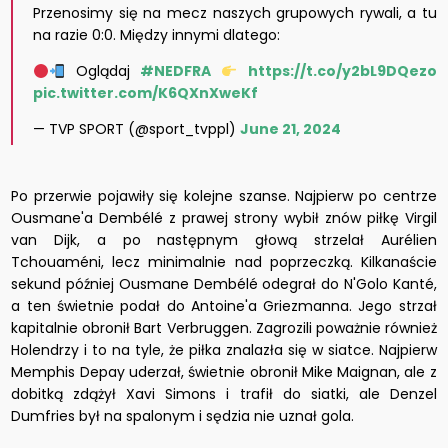
Przenosimy się na mecz naszych grupowych rywali, a tu
na razie 0:0. Między innymi dlatego:
Oglądaj
#NEDFRA
https://t.co/y2bL9DQezo
pic.twitter.com/K6QXnXweKf
— TVP SPORT (@sport_tvppl)
June 21, 2024
Po przerwie pojawiły się kolejne szanse. Najpierw po centrze
Ousmane'a Dembélé z prawej strony wybił znów piłkę Virgil
van Dijk, a po następnym głową strzelał Aurélien
Tchouaméni, lecz minimalnie nad poprzeczką. Kilkanaście
sekund później Ousmane Dembélé odegrał do N'Golo Kanté,
a ten świetnie podał do Antoine'a Griezmanna. Jego strzał
kapitalnie obronił Bart Verbruggen. Zagrozili poważnie również
Holendrzy i to na tyle, że piłka znalazła się w siatce. Najpierw
Memphis Depay uderzał, świetnie obronił Mike Maignan, ale z
dobitką zdążył Xavi Simons i trafił do siatki, ale Denzel
Dumfries był na spalonym i sędzia nie uznał gola.