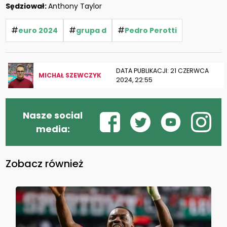
Sędziował:
Anthony Taylor
#
#
#
euro 2024
grupa d
Pedro Perotti
DATA PUBLIKACJI: 21 CZERWCA
MICHAŁ SZEWCZYK
2024, 22:55
Nasze social
media:
Zobacz również