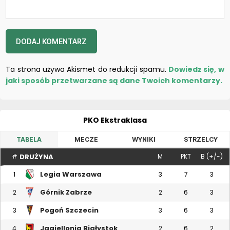
Ta strona używa Akismet do redukcji spamu.
Dowiedz się, w
jaki sposób przetwarzane są dane Twoich komentarzy.
PKO Ekstraklasa
TABELA
MECZE
WYNIKI
STRZELCY
DRUŻYNA
#
M
PKT
B (+/-)
Legia Warszawa
1
3
7
3
Górnik Zabrze
2
2
6
3
Pogoń Szczecin
3
3
6
3
Jagiellonia Białystok
4
2
6
2