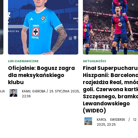
LIGI ZAGRANICZNE
AKTUALNOŚCI
Oficjalnie: Bogusz zagra
Finał Superpucharu
dla meksykańskiego
Hiszpanii: Barcelon
klubu
rozjeżdża Real, mn
goli. Czerwona kart
AJA
KAMIL GIEROBA / 25 STYCZNIA 2025,
Szczęsnego, bramk
22:36
Lewandowskiego
(WIDEO)
KAROL ŚWIDEREK / 12
2025, 23:25