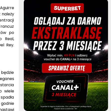
Aguirre
z należy
ntracji
Francuz
któw po
o Real,
el Rey.
 będzie
Leganes
starcia
o wiele
ż spadła
 godnie
 nastawi