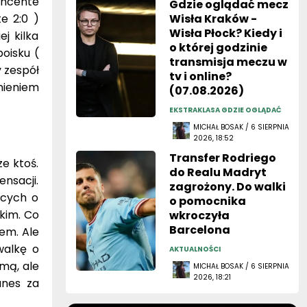
incente
Gdzie oglądać mecz
te 2:0 )
Wisła Kraków -
Wisła Płock? Kiedy i
j kilka
o której godzinie
oisku (
transmisja meczu w
y zespół
tv i online?
nieniem
(07.08.2026)
EKSTRAKLASA GDZIE OGLĄDAĆ
MICHAŁ BOSAK / 6 SIERPNIA
2026, 18:52
Transfer Rodriego
e ktoś.
do Realu Madryt
nsacji.
zagrożony. Do walki
ących o
o pomocnika
 kim. Co
wkroczyła
Barcelona
rem. Ale
walkę o
AKTUALNOŚCI
mą, ale
MICHAŁ BOSAK / 6 SIERPNIA
2026, 18:21
anes za