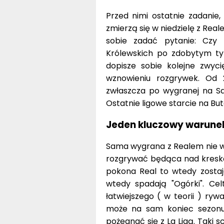
Przed nimi ostatnie zadanie,
zmierzą się w niedzielę z Rea
sobie zadać pytanie: Czy 
Królewskich po zdobytym tyt
dopisze sobie kolejne zwyc
wznowieniu rozgrywek. Od 
zwłaszcza po wygranej na Sa
Ostatnie ligowe starcie na But
Jeden kluczowy warune
Sama wygrana z Realem nie w
rozgrywać będąca nad kreską C
pokona Real to wtedy zostają
wtedy spadają "Ogórki". Ce
łatwiejszego ( w teorii ) ryw
może na sam koniec sezonu 
pożegnać się z La Ligą. Taki 