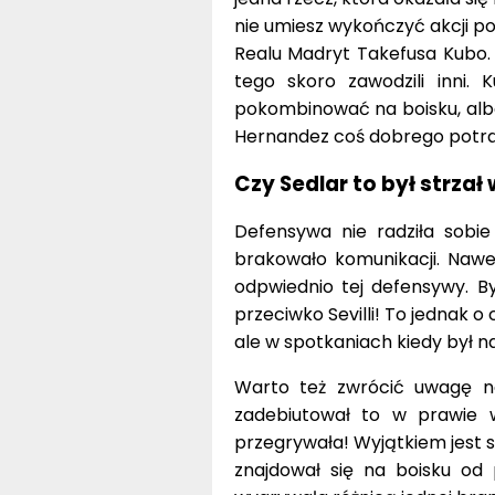
nie umiesz wykończyć akcji p
Realu Madryt Takefusa Kubo. 
tego skoro zawodzili inni.
pokombinować na boisku, albo
Hernandez coś dobrego potrafil
Czy Sedlar to był strzał 
Defensywa nie radziła sobie 
brakowało komunikacji. Nawet 
odpwiednio tej defensywy. By
przeciwko Sevilli! To jednak 
ale w spotkaniach kiedy był n
Warto też zwrócić uwagę na
zadebiutował to w prawie w
przegrywała! Wyjątkiem jest st
znajdował się na boisku od