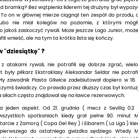
od bramką? Bez wątpienia liderem tej drużyny był wypoży
To on w głównej mierze ciągnął ten zespół do przodu, a
 Kubo nie miał kolegów na poziomie, z którymi móg
 jakoś zaskoczyć rywali. Może jeszcze Lago Junior, moż
i wnieść, ale na tym ta krótka lista się kończy.
w "dziesiątkę" ?
z atakami rywali, nie potrafili się dobrze zgrać, wielo
były piłkarz Ekstraklasy Aleksandar Seldar nie potrafił
ły zawodnik Piasta Gliwice zadebiutował dopiero w 18. 
o czymś świadczy. Co prawda przez dłuższy czas był kontu
a siłach często znajdował się na ławce rezerwowych.
 jeden aspekt. Od 21. grudnia ( mecz z Sevillą 0:2 
szystkich spotkaniach kiedy grał pełne 90. minut M
arcie z Zamorą ( Copa Del Rey ) i Eibarem ( La Liga ) ki
 pierwszego do ostatniego gwizdka sędziego. Wtedy M