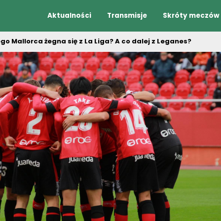
Aktualności
Transmisje
Skróty meczów
go Mallorca żegna się z La Liga? A co dalej z Leganes?