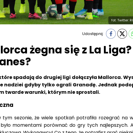
fot. Twitter:
Udostępnij:
orca żegna się z La Liga?
ganes?
tóre spadają do drugiej ligi dołączyła Mallorca. Wy
ie nadziei gdyby tylko ograli Granadę. Jednak podo
m twarde warunki, którym nie sprostali.
eczna
 tym sezonie, że wiele spotkań potrafiła rozegrać na 
a było momentami porównać do gry tych najlepszych. A
 kluczowa. Wykonawcy! Co z tego, że potrafisz grać piękn