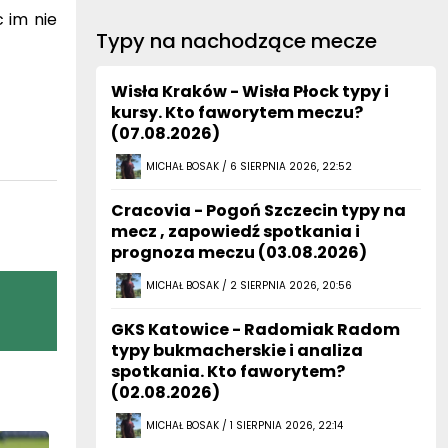
 im nie
Typy na nachodzące mecze
Wisła Kraków - Wisła Płock typy i
kursy. Kto faworytem meczu?
(07.08.2026)
MICHAŁ BOSAK / 6 SIERPNIA 2026, 22:52
Cracovia - Pogoń Szczecin typy na
mecz , zapowiedź spotkania i
prognoza meczu (03.08.2026)
MICHAŁ BOSAK / 2 SIERPNIA 2026, 20:56
GKS Katowice - Radomiak Radom
typy bukmacherskie i analiza
spotkania. Kto faworytem?
(02.08.2026)
MICHAŁ BOSAK / 1 SIERPNIA 2026, 22:14