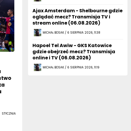
Ajax Amsterdam - Shelbourne gdzie
oglądać mecz? Transmisja TV i
stream online (06.08.2026)
MICHAŁ BOSAK / 6 SIERPNIA 2026, 11:38
Hapoel Tel Awiw - GKS Katowice
gdzie obejrzeć mecz? Transmisja
online i TV (06.08.2026)
MICHAŁ BOSAK / 6 SIERPNIA 2026, 11:19
a
óstwo
ka
a
 STYCZNIA