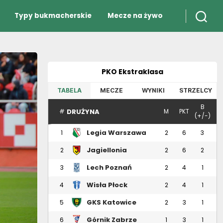
Typy bukmacherskie
Mecze na żywo
PKO Ekstraklasa
TABELA
MECZE
WYNIKI
STRZELCY
B
DRUŻYNA
#
M
PKT
(+/-)
Legia Warszawa
1
2
6
3
Jagiellonia
2
2
6
2
Białystok
Lech Poznań
3
2
4
1
Wisła Płock
4
2
4
1
GKS Katowice
5
2
3
1
Górnik Zabrze
6
1
3
1