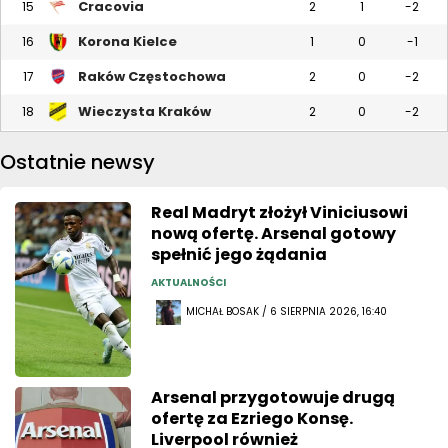
Cracovia
15
2
1
-2
Korona Kielce
16
1
0
-1
Raków Częstochowa
17
2
0
-2
Wieczysta Kraków
18
2
0
-2
Ostatnie newsy
Real Madryt złożył Viniciusowi
nową ofertę. Arsenal gotowy
spełnić jego żądania
AKTUALNOŚCI
MICHAŁ BOSAK / 6 SIERPNIA 2026, 16:40
Arsenal przygotowuje drugą
ofertę za Ezriego Konsę.
Liverpool również