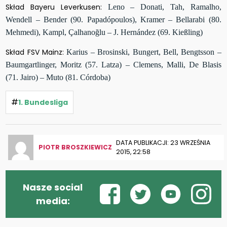
Skład Bayeru Leverkusen:
Leno – Donati, Tah, Ramalho,
Wendell – Bender (90. Papadópoulos), Kramer – Bellarabi (80.
Mehmedi), Kampl, Çalhanoğlu – J. Hernández (69. Kießling)
Skład FSV Mainz:
Karius – Brosinski, Bungert, Bell, Bengtsson –
Baumgartlinger, Moritz (57. Latza) – Clemens, Malli, De Blasis
(71. Jairo) – Muto (81. Córdoba)
#
1. Bundesliga
DATA PUBLIKACJI: 23 WRZEŚNIA
PIOTR BROSZKIEWICZ
2015, 22:58
Nasze social
media: