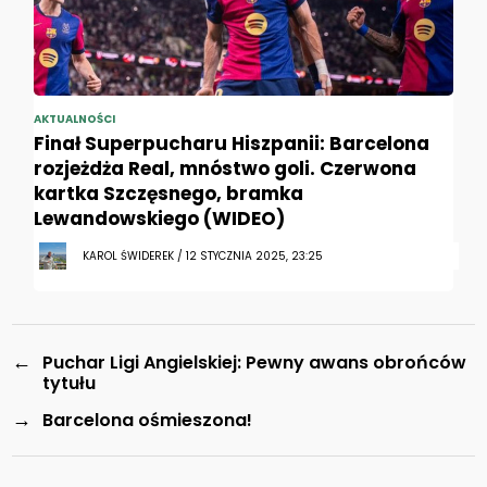
AKTUALNOŚCI
Finał Superpucharu Hiszpanii: Barcelona
rozjeżdża Real, mnóstwo goli. Czerwona
kartka Szczęsnego, bramka
Lewandowskiego (WIDEO)
KAROL ŚWIDEREK / 12 STYCZNIA 2025, 23:25
←
Puchar Ligi Angielskiej: Pewny awans obrońców
tytułu
→
Barcelona ośmieszona!