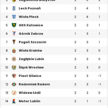
Lech Poznań
3
2
4
1
Wisła Płock
4
2
4
1
GKS Katowice
5
2
3
1
Górnik Zabrze
6
1
3
1
Pogoń Szczecin
7
2
3
1
Wisła Kraków
8
2
3
0
Zagłębie Lubin
9
2
3
0
Śląsk Wrocław
10
2
3
0
Piast Gliwice
11
2
3
-1
Radomiak Radom
12
2
3
-1
Widzew Łódź
13
2
2
0
Motor Lublin
14
2
1
-1