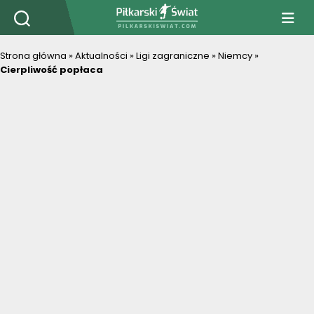
PiłkarskiSwiat.com
Strona główna
»
Aktualności
»
Ligi zagraniczne
»
Niemcy
»
Cierpliwość popłaca