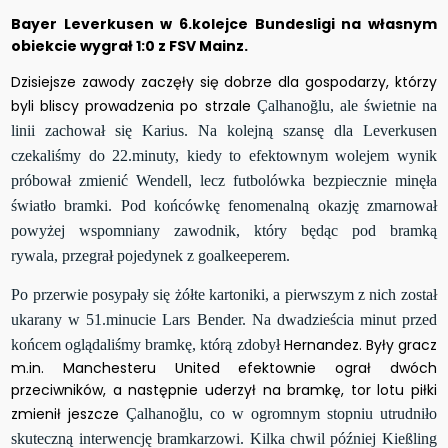
Bayer Leverkusen w 6.kolejce Bundesligi na własnym
obiekcie wygrał 1:0 z FSV Mainz.
Dzisiejsze zawody zaczęły się dobrze dla gospodarzy, którzy
byli bliscy prowadzenia po strzale
Çalhanoğlu, ale świetnie na
linii zachował się Karius. Na kolejną szansę dla Leverkusen
czekaliśmy do 22.minuty, kiedy to efektownym wolejem wynik
próbował zmienić Wendell, lecz futbolówka bezpiecznie minęła
światło bramki. Pod końcówkę fenomenalną okazję zmarnował
powyżej wspomniany zawodnik, który będąc pod bramką
rywala, przegrał pojedynek z goalkeeperem.
Po przerwie posypały się żółte kartoniki, a pierwszym z nich został
ukarany w 51.minucie Lars Bender. Na dwadzieścia minut przed
Hernandez. Były gracz
końcem oglądaliśmy bramkę, którą zdobył
m.in. Manchesteru United efektownie ograł dwóch
przeciwników, a następnie uderzył na bramkę, tor lotu piłki
zmienił jeszcze
Çalhanoğlu, co w ogromnym stopniu utrudniło
skuteczną interwencję bramkarzowi. Kilka chwil później Kießling