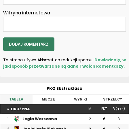
Witryna internetowa
Ta strona używa Akismet do redukcji spamu.
Dowiedz się, w
jaki sposób przetwarzane są dane Twoich komentarzy.
PKO Ekstraklasa
TABELA
MECZE
WYNIKI
STRZELCY
DRUŻYNA
#
M
PKT
B (+/-)
Legia Warszawa
1
2
6
3
Jagiellonia Białystok
2
2
6
2