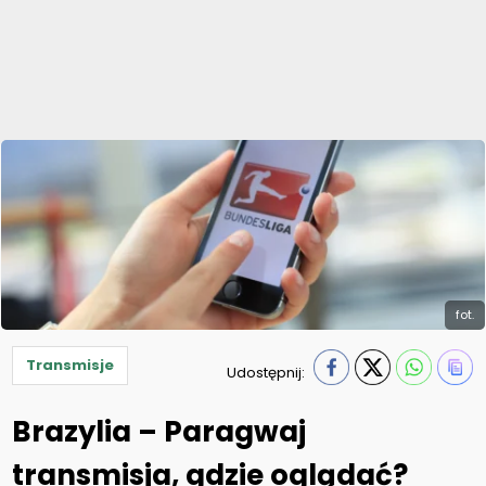
fot.
Transmisje
Udostępnij:
Brazylia – Paragwaj
transmisja, gdzie oglądać?