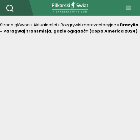
PiłkarskiSwiat.com
Strona główna
»
Aktualności
»
Rozgrywki reprezentacyjne
»
Brazylia
- Paragwaj transmisja, gdzie oglądać? (Copa America 2024)