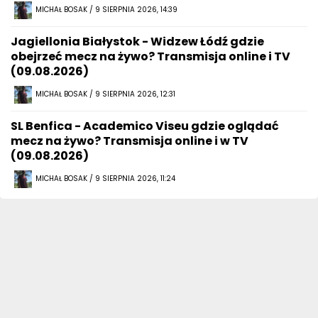
MICHAŁ BOSAK / 9 SIERPNIA 2026, 14:39
Jagiellonia Białystok - Widzew Łódź gdzie
obejrzeć mecz na żywo? Transmisja online i TV
(09.08.2026)
MICHAŁ BOSAK / 9 SIERPNIA 2026, 12:31
SL Benfica - Academico Viseu gdzie oglądać
mecz na żywo? Transmisja online i w TV
(09.08.2026)
MICHAŁ BOSAK / 9 SIERPNIA 2026, 11:24