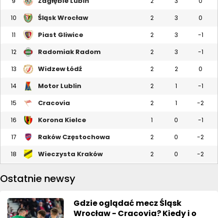
Zagłębie Lubin
9
2
3
0
Śląsk Wrocław
10
2
3
0
Piast Gliwice
11
2
3
-1
Radomiak Radom
12
2
3
-1
Widzew Łódź
13
2
2
0
Motor Lublin
14
2
1
-1
Cracovia
15
2
1
-2
Korona Kielce
16
1
0
-1
Raków Częstochowa
17
2
0
-2
Wieczysta Kraków
18
2
0
-2
Ostatnie newsy
Gdzie oglądać mecz Śląsk
Wrocław - Cracovia? Kiedy i o