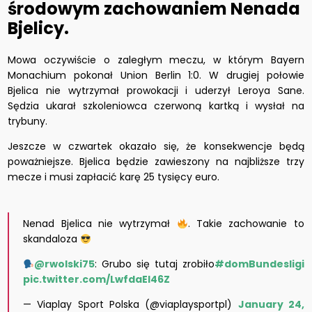
środowym zachowaniem Nenada
Bjelicy.
Mowa oczywiście o zaległym meczu, w którym Bayern
Monachium pokonał Union Berlin 1:0. W drugiej połowie
Bjelica nie wytrzymał prowokacji i uderzył Leroya Sane.
Sędzia ukarał szkoleniowca czerwoną kartką i wysłał na
trybuny.
Jeszcze w czwartek okazało się, że konsekwencje będą
poważniejsze. Bjelica będzie zawieszony na najbliższe trzy
mecze i musi zapłacić karę 25 tysięcy euro.
Nenad Bjelica nie wytrzymał
. Takie zachowanie to
skandaloza
@rwolski75
: Grubo się tutaj zrobiło
#domBundesligi
pic.twitter.com/LwfdaEI46Z
— Viaplay Sport Polska (@viaplaysportpl)
January 24,