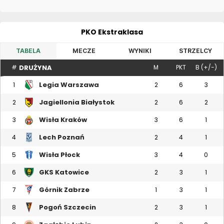
PKO Ekstraklasa
TABELA
MECZE
WYNIKI
STRZELCY
DRUŻYNA
#
M
PKT
B (+/-)
Legia Warszawa
1
2
6
3
Jagiellonia Białystok
2
2
6
2
Wisła Kraków
3
3
6
1
Lech Poznań
4
2
4
1
Wisła Płock
5
3
4
0
GKS Katowice
6
2
3
1
Górnik Zabrze
7
1
3
1
Pogoń Szczecin
8
2
3
1