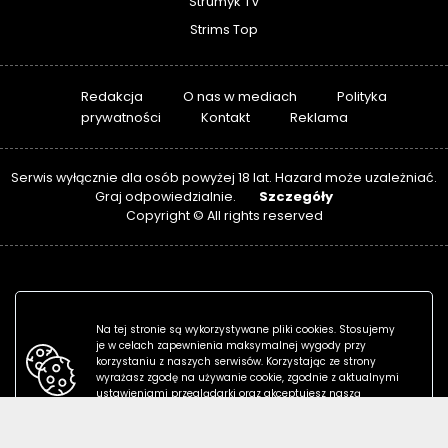
Strumyk TV
Strims Top
Redakcja
O nas w mediach
Polityka
prywatności
Kontakt
Reklama
Serwis wyłącznie dla osób powyżej 18 lat. Hazard może uzależniać.
Szczegóły
Graj odpowiedzialnie.
Copyright © All rights reserved
Na tej stronie są wykorzystywane pliki cookies. Stosujemy
je w celach zapewnienia maksymalnej wygody przy
korzystaniu z naszych serwisów. Korzystając ze strony
wyrażasz zgodę na używanie cookie, zgodnie z aktualnymi
ustawieniami przeglądarki oraz akceptujesz naszą
politykę prywatności.