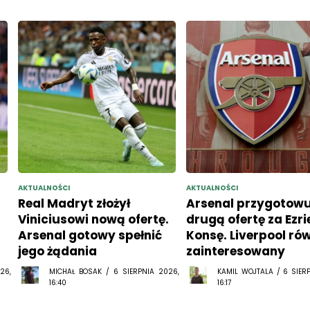
AKTUALNOŚCI
AKTUALNOŚCI
Real Madryt złożył
Arsenal przygotowu
Viniciusowi nową ofertę.
drugą ofertę za Ezr
Arsenal gotowy spełnić
Konsę. Liverpool ró
jego żądania
zainteresowany
26,
MICHAŁ BOSAK / 6 SIERPNIA 2026,
KAMIL WOJTALA / 6 SIER
16:40
16:17