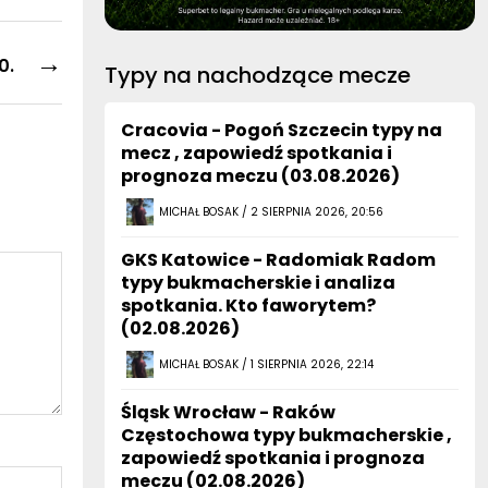
→
0.
Typy na nachodzące mecze
Cracovia - Pogoń Szczecin typy na
mecz , zapowiedź spotkania i
prognoza meczu (03.08.2026)
MICHAŁ BOSAK / 2 SIERPNIA 2026, 20:56
GKS Katowice - Radomiak Radom
typy bukmacherskie i analiza
spotkania. Kto faworytem?
(02.08.2026)
MICHAŁ BOSAK / 1 SIERPNIA 2026, 22:14
Śląsk Wrocław - Raków
Częstochowa typy bukmacherskie ,
zapowiedź spotkania i prognoza
meczu (02.08.2026)