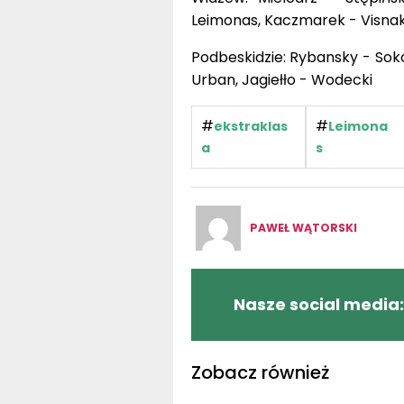
Leimonas, Kaczmarek - Visna
Podbeskidzie: Rybansky - Sokoł
Urban, Jagiełło - Wodecki
#
#
ekstraklas
Leimona
a
s
PAWEŁ WĄTORSKI
Nasze social media:
Zobacz również