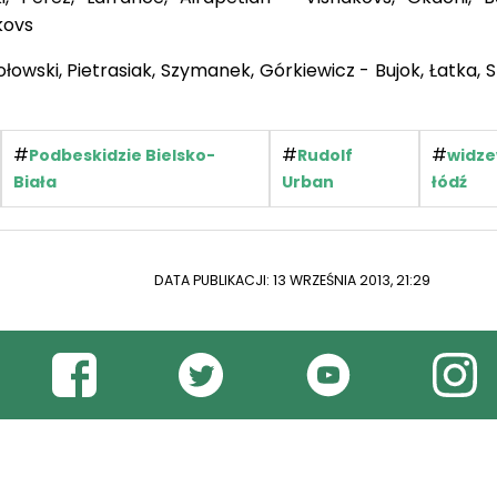
kovs
owski, Pietrasiak, Szymanek, Górkiewicz - Bujok, Łatka, 
#
#
#
Podbeskidzie Bielsko-
Rudolf
widz
Biała
Urban
łódź
DATA PUBLIKACJI: 13 WRZEŚNIA 2013, 21:29