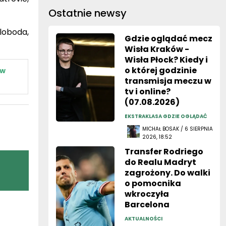
Ostatnie newsy
Sloboda,
Gdzie oglądać mecz
Wisła Kraków -
Wisła Płock? Kiedy i
o której godzinie
ew
transmisja meczu w
tv i online?
(07.08.2026)
EKSTRAKLASA GDZIE OGLĄDAĆ
MICHAŁ BOSAK / 6 SIERPNIA
2026, 18:52
Transfer Rodriego
do Realu Madryt
zagrożony. Do walki
o pomocnika
wkroczyła
Barcelona
AKTUALNOŚCI