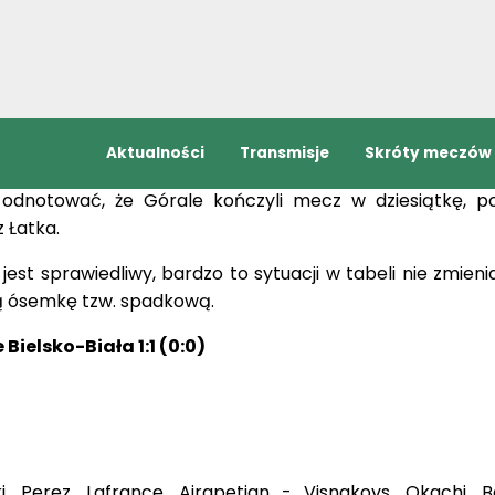
.
adkami lepszej gry. Prowadzanie w meczu podopi
, który wykonywał rzut wolny, ale piłka odbiła się od m
 żadnych szans przy obronie. Dwie minuty także ze stojące
ił Batrović, świetnie dorzucił piłkę wprost na głowę Le
bić piłkę, ale nie był wstanie uchronić swojej drużyn
 odnotować, że Górale kończyli mecz w dziesiątkę, p
 Łatka.
est sprawiedliwy, bardzo to sytuacji w tabeli nie zmieni
ą ósemkę tzw. spadkową.
ielsko-Biała 1:1 (0:0)
, Perez, Lafrance, Airapetian - Visnakovs, Okachi, Ba