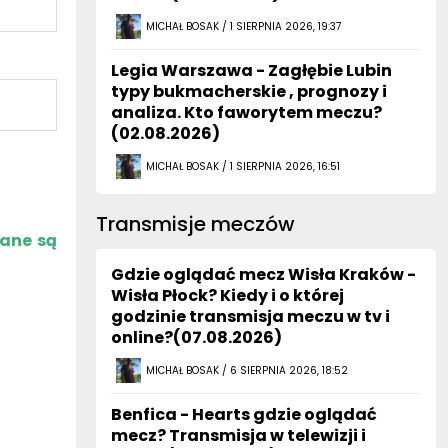
MICHAŁ BOSAK / 1 SIERPNIA 2026, 19:37
Legia Warszawa - Zagłębie Lubin
typy bukmacherskie , prognozy i
analiza. Kto faworytem meczu?
(02.08.2026)
MICHAŁ BOSAK / 1 SIERPNIA 2026, 16:51
Transmisje meczów
zane są
Gdzie oglądać mecz Wisła Kraków -
Wisła Płock? Kiedy i o której
godzinie transmisja meczu w tv i
online?(07.08.2026)
MICHAŁ BOSAK / 6 SIERPNIA 2026, 18:52
Benfica - Hearts gdzie oglądać
mecz? Transmisja w telewizji i
online (06.08.2026)