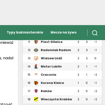
Pogoń Szczecin
7
2
3
1
ecznym
Wisła Kraków
8
2
3
0
uru, ale
j piłki,
Zagłębie Lubin
9
2
3
0
imonasa.
Śląsk Wrocław
10
2
3
0
y przed
Piast Gliwice
onieważ
11
2
3
-1
Radomiak Radom
12
2
3
-1
a, nadal
Widzew Łódź
13
2
2
0
Motor Lublin
14
2
1
-1
Cracovia
15
2
1
-2
Korona Kielce
16
1
0
-1
Raków
17
2
0
-2
Częstochowa
Wieczysta Kraków
18
2
0
-2
trović,