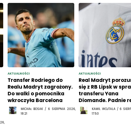
AKTUALNOŚCI
AKTUALNOŚCI
Transfer Rodriego do
Real Madryt porozu
Realu Madryt zagrożony.
się z RB Lipsk w spr
Do walki o pomocnika
transferu Yana
wkroczyła Barcelona
Diomande. Padnie r
MICHAŁ BOSAK / 6 SIERPNIA 2026,
KAMIL WOJTALA / 6 SIER
18:21
17:50
26,