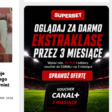
je
iego
wnież
PNIA 2026,