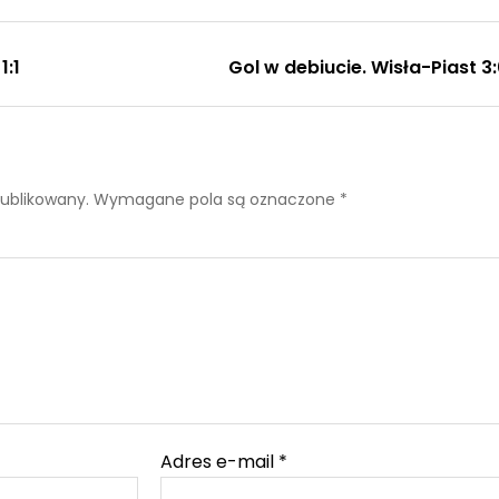
1:1
Gol w debiucie. Wisła-Piast 3:
publikowany.
Wymagane pola są oznaczone
*
Adres e-mail
*