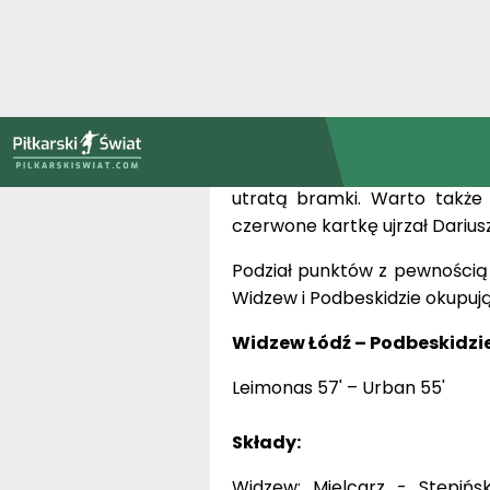
wymowna, jeden w 45. minucie
Po przerwie byliśmy świ
Michniewicza dał Rudolf Urban
przy dobitce Mielcarz nie miał
przed bramką futbolówkę ustaw
Rybansky próbował jeszcze od
utratą bramki. Warto także
czerwone kartkę ujrzał Dariusz
Podział punktów z pewnością j
Widzew i Podbeskidzie okupuj
Widzew Łódź – Podbeskidzie B
Leimonas 57' – Urban 55'
Składy:
Widzew: Mielcarz - Stępiński