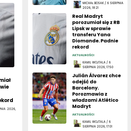
MICHAŁ BOSAK / 6 SIERPNIA
2026, 18:21
Real Madryt
porozumiał się z RB
Lipsk w sprawie
transferu Yana
Diomande. Padnie
rekord
AKTUALNOŚCI
KAMIL WOJTALA / 6
SIERPNIA 2026, 17:50
Julián Álvarez chce
miał
odejść do
awie
Barcelony.
Porozmawia z
ekord
władzami Atlético
Madryt
PNIA 2026,
AKTUALNOŚCI
KAMIL WOJTALA / 6
SIERPNIA 2026, 17:01