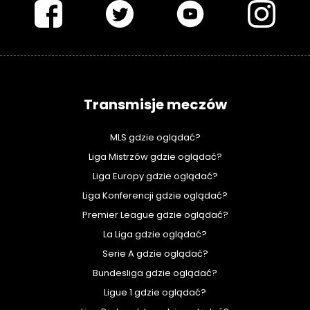
Transmisje meczów
MLS gdzie oglądać?
Liga Mistrzów gdzie oglądać?
Liga Europy gdzie oglądać?
Liga Konferencji gdzie oglądać?
Premier League gdzie oglądać?
La Liga gdzie oglądać?
Serie A gdzie oglądać?
Bundesliga gdzie oglądać?
Ligue 1 gdzie oglądać?