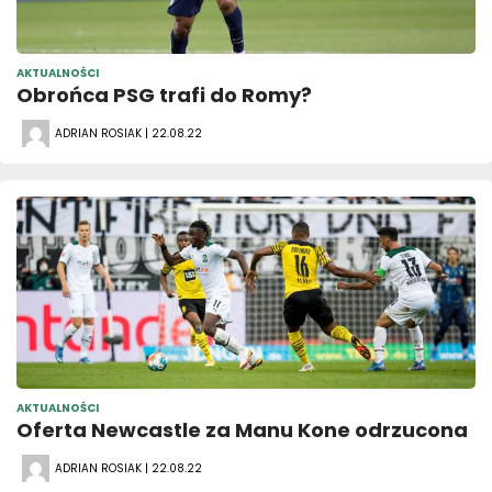
AKTUALNOŚCI
Obrońca PSG trafi do Romy?
ADRIAN ROSIAK | 22.08.22
AKTUALNOŚCI
Oferta Newcastle za Manu Kone odrzucona
ADRIAN ROSIAK | 22.08.22