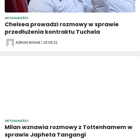
AKTUALNOŚCI
Chelsea prowadzi rozmowy w sprawie
przedłużenia kontraktu Tuchela
ADRIAN ROSIAK | 20.08.22
AKTUALNOŚCI
Milan wznawia rozmowy z Tottenhamem w
sprawie Japheta Tangangi