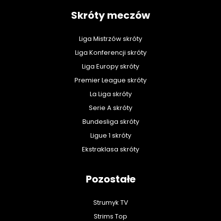
Skróty meczów
Liga Mistrzów skróty
Liga Konferencji skróty
Liga Europy skróty
Premier League skróty
La Liga skróty
Serie A skróty
Bundesliga skróty
Ligue 1 skróty
Ekstraklasa skróty
Pozostałe
Strumyk TV
Strims Top