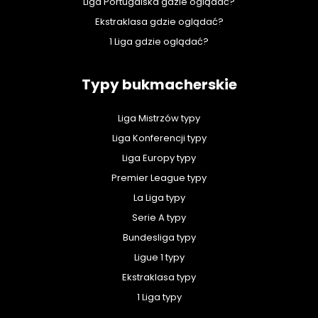
Liga Portugalska gdzie oglądać?
Ekstraklasa gdzie oglądać?
1 Liga gdzie oglądać?
Typy bukmacherskie
Liga Mistrzów typy
Liga Konferencji typy
Liga Europy typy
Premier League typy
La Liga typy
Serie A typy
Bundesliga typy
Ligue 1 typy
Ekstraklasa typy
1 Liga typy