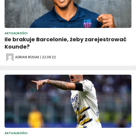
AKTUALNOŚCI
Ile brakuje Barcelonie, żeby zarejestrować
Kounde?
ADRIAN ROSIAK | 22.08.22
AKTUALNOŚCI