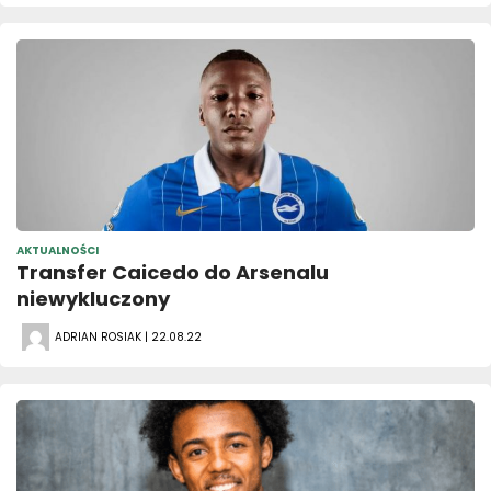
AKTUALNOŚCI
Transfer Caicedo do Arsenalu
niewykluczony
ADRIAN ROSIAK | 22.08.22