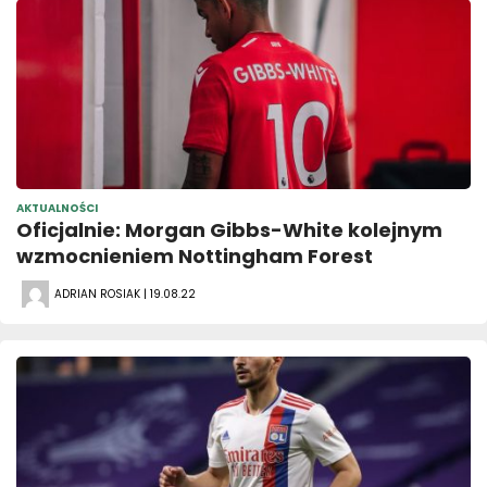
AKTUALNOŚCI
Oficjalnie: Morgan Gibbs-White kolejnym
wzmocnieniem Nottingham Forest
ADRIAN ROSIAK | 19.08.22