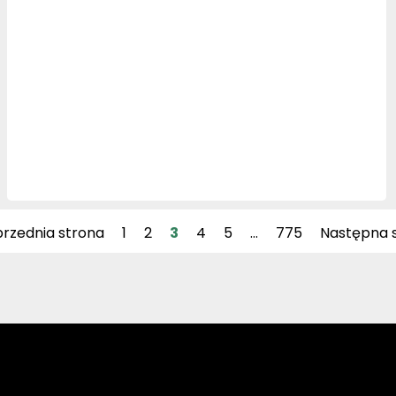
przednia strona
1
2
3
4
5
…
775
Następna s