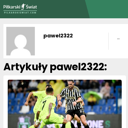
PiłkarskiSwiat.com
pawel2322
...
Artykuły pawel2322: