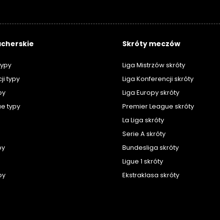
cherskie
Skróty meczów
typy
Liga Mistrzów skróty
ji typy
Liga Konferencji skróty
py
Liga Europy skróty
e typy
Premier League skróty
La Liga skróty
Serie A skróty
py
Bundesliga skróty
Ligue 1 skróty
py
Ekstraklasa skróty