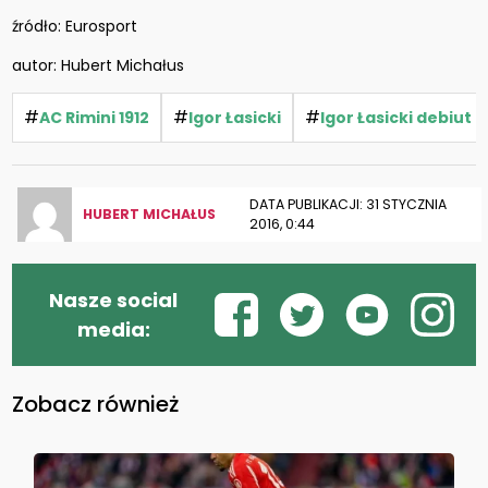
źródło: Eurosport
autor: Hubert Michałus
#
#
#
AC Rimini 1912
Igor Łasicki
Igor Łasicki debiut
DATA PUBLIKACJI: 31 STYCZNIA
HUBERT MICHAŁUS
2016, 0:44
Nasze social
media:
Zobacz również