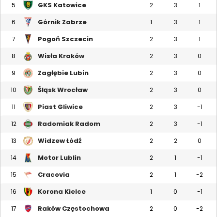
GKS Katowice
5
2
3
1
Górnik Zabrze
6
1
3
1
Pogoń Szczecin
7
2
3
1
Wisła Kraków
8
2
3
0
Zagłębie Lubin
9
2
3
0
Śląsk Wrocław
10
2
3
0
Piast Gliwice
11
2
3
-1
Radomiak Radom
12
2
3
-1
Widzew Łódź
13
2
2
0
Motor Lublin
14
2
1
-1
Cracovia
15
2
1
-2
Korona Kielce
16
1
0
-1
Raków Częstochowa
17
2
0
-2