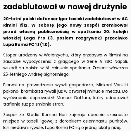
zadebiutował w nowej drużynie
20-letni polski defensor Igor Łasicki zadebiutował w AC
Rimini 1912. W sobotę jego nowy zespół zremisował
przed własną publicznością w spotkaniu 20. kolejki
włoskiej Lega Pro (3. poziom rozgrywek) przeciwko
Lupa Roma FC 1:1 (1:0).
Stoper urodzony w Wałbrzychu, który przebywa w Rimini na
zasadzie wypożyczenia z grającego w Serie A SSC Napoli,
wszedł na boisko w 51. minucie spotkania. Zmienił wówczas
25-letniego Andreę Signoriniego.
Pierwsi na prowadzenie wyszli gospodarze, Mickael Varutti
pokonał bramkarza rywali już w czwartej minucie meczu. Do
wyrównania doprowadził Manuel Daffara, który odnotował
trafienie tuż po zmianie stron.
Zespół ze Stadio Romeo Neri zajmuje obecnie szesnaste
miejsce w tabeli ligowej z dorobkiem osiemnastu punktów.
Ich niedawni rywale, Lupa Roma FC są o jedną lokatę niżej.