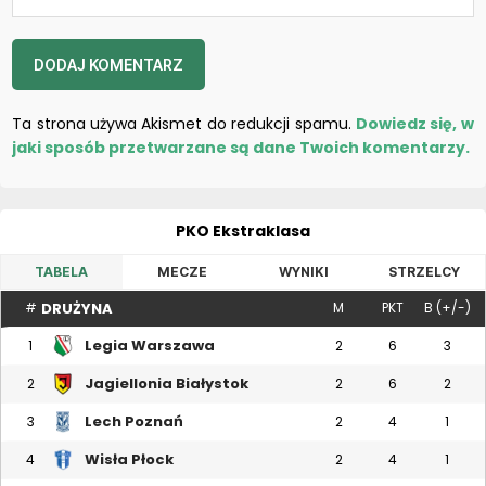
Ta strona używa Akismet do redukcji spamu.
Dowiedz się, w
jaki sposób przetwarzane są dane Twoich komentarzy.
PKO Ekstraklasa
TABELA
MECZE
WYNIKI
STRZELCY
DRUŻYNA
#
M
PKT
B (+/-)
Legia Warszawa
1
2
6
3
Jagiellonia Białystok
2
2
6
2
Lech Poznań
3
2
4
1
Wisła Płock
4
2
4
1