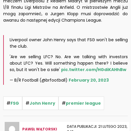
meczem Liverpoolu z Realem Madryt w pierwszym meczu
1/8 finału Ligi Mistrzów na Anfield. O mistrzostwie Anglii już
mogą zapomnieć, a Jurgen Klopp musi doprowadzić do
awansu do następnej edycji Champions League.
Liverpool owner John Henry says that FSG won't be selling
the club.
'Are we selling LFC? No. Are we talking with investors
about LFC? Yes. Will something happen there? I believe
so, but it won't be a sale'
pic.twitter.com/HGdiKAHhBw
— B/R Football (@brfootball)
February 20, 2023
#
#
#
FSG
John Henry
premier league
DATA PUBLIKACJI: 21 LUTEGO 2023,
PAWEŁ WĄTORSKI