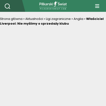
PiłkarskiSwiat.com
Strona główna
»
Aktualności
»
Ligi zagraniczne
»
Anglia
»
Właściciel
Liverpool: Nie myślimy o sprzedaży klubu