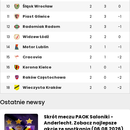
Śląsk Wrocław
10
2
3
0
Piast Gliwice
11
2
3
-1
Radomiak Radom
12
2
3
-1
Widzew Łódź
13
2
2
0
Motor Lublin
14
2
1
-1
Cracovia
15
2
1
-2
Korona Kielce
16
1
0
-1
Raków Częstochowa
17
2
0
-2
Wieczysta Kraków
18
2
0
-2
Ostatnie newsy
Skrót meczu PAOK Saloniki -
Anderlecht. Zobacz najlepsze
akcje ze spotkania (06.08.2026)