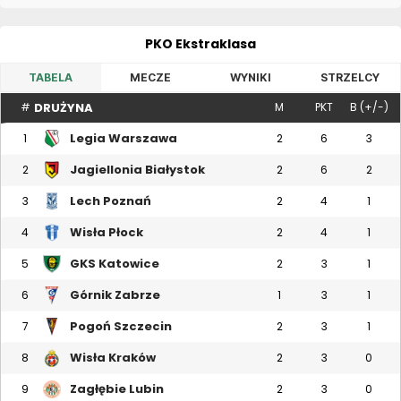
PKO Ekstraklasa
TABELA
MECZE
WYNIKI
STRZELCY
DRUŻYNA
#
M
PKT
B (+/-)
Legia Warszawa
1
2
6
3
Jagiellonia Białystok
2
2
6
2
Lech Poznań
3
2
4
1
Wisła Płock
4
2
4
1
GKS Katowice
5
2
3
1
Górnik Zabrze
6
1
3
1
Pogoń Szczecin
7
2
3
1
Wisła Kraków
8
2
3
0
Zagłębie Lubin
9
2
3
0