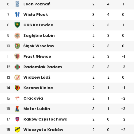
Lech Poznań
6
2
4
1
Wisła Płock
7
3
4
0
GKS Katowice
8
2
3
1
Zagłębie Lubin
9
2
3
0
Śląsk Wrocław
10
2
3
0
Piast Gliwice
11
2
3
-1
Radomiak Radom
12
3
3
-3
Widzew Łódź
13
2
2
0
Korona Kielce
14
2
1
-1
Cracovia
15
2
1
-2
Motor Lublin
16
3
1
-3
Raków Częstochowa
17
2
0
-2
Wieczysta Kraków
18
2
0
-2