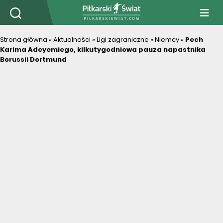
PiłkarskiSwiat.com
Strona główna
»
Aktualności
»
Ligi zagraniczne
»
Niemcy
»
Pech
Karima Adeyemiego, kilkutygodniowa pauza napastnika
Borussii Dortmund