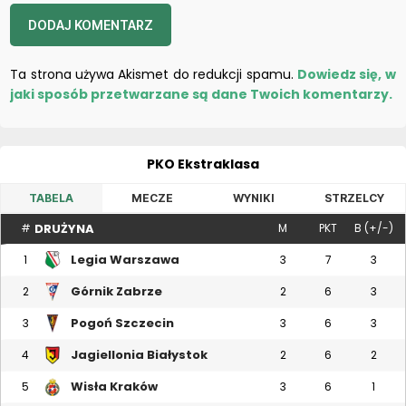
Ta strona używa Akismet do redukcji spamu.
Dowiedz się, w
jaki sposób przetwarzane są dane Twoich komentarzy.
PKO Ekstraklasa
TABELA
MECZE
WYNIKI
STRZELCY
DRUŻYNA
#
M
PKT
B (+/-)
Legia Warszawa
1
3
7
3
Górnik Zabrze
2
2
6
3
Pogoń Szczecin
3
3
6
3
Jagiellonia Białystok
4
2
6
2
Wisła Kraków
5
3
6
1