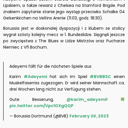
Lipskiem, a także rewanż z Chelsea na Stamford Brigde. Pod
znakiem zapytanie stanie jego występ przeciwko Schalke 04
Gelsenkirchen na Veltins Arenie (11.03, godz. 18:30).
Borussia jest w doskonałej dyspozycji i z klubem ze stolicy
wygrał szósty kolejny mecz w 1. Bundeslidze. Sięgnęli jeszcze
po zwycięstwa z The Blues w Lidze Mistrzów oraz Pucharze
Niemiec z Vfl Bochum.
Adeyemi fällt für die nächsten Spiele aus
Karim
#Adeyemi
hat sich im Spiel
#BVBBSC
einen
Muskelfaserriss zugezogen. Er wird seiner Mannschaft ca.
drei Wochen lang nicht zur Verfügung stehen.
Gute Besserung,
@karim_adeyemi
!
pic.twitter.com/Vpc1OXgQQP
— Borussia Dortmund (@BVB)
February 20, 2023