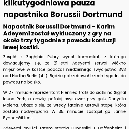
kilkutygodniowa pauza
napastnika Borussii Dortmund
Napastnik Borussii Dortmund - Karim
Adeyemi został wykluczony z gry na
około trzy tygodnie z powodu kontuzji
lewej kostki.
Zespół z Zagłębia Ruhry wydał komunikat, z którego
dowiadujemy się, że 21-letni Adeyemi zerwał włókno
mięśniowe w kostce podczas niedzielnego zwycięstwa BVB
nad Herthą Berlin (4:1). Będzie potrzebował trzech tygodni do
powrotu na boisko.
W 27. minucie reprezentant Niemiec trafił do siatki na Signal
Iduna Park, a chwilę później asystował przy golu Donyella
Malena. Okazało się, że wtedy fatalnie ustawił stopę, która
została nadwyrężona. W 35. minucie zastąpił go Jamie
Bynoe-Gittens.
Adeyemi opuści zatem starcia Bundesligi z Hoffenheim i