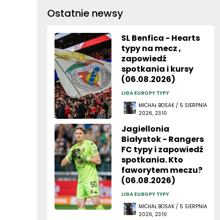
Ostatnie newsy
SL Benfica - Hearts
typy na mecz ,
zapowiedź
spotkania i kursy
(06.08.2026)
LIGA EUROPY TYPY
MICHAŁ BOSAK / 5 SIERPNIA
2026, 23:10
Jagiellonia
Białystok - Rangers
FC typy i zapowiedź
spotkania. Kto
faworytem meczu?
(06.08.2026)
LIGA EUROPY TYPY
MICHAŁ BOSAK / 5 SIERPNIA
2026, 23:10