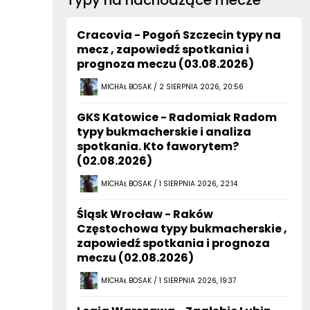
Typy na nachodzące mecze
Cracovia - Pogoń Szczecin typy na
mecz , zapowiedź spotkania i
prognoza meczu (03.08.2026)
MICHAŁ BOSAK / 2 SIERPNIA 2026, 20:56
GKS Katowice - Radomiak Radom
typy bukmacherskie i analiza
spotkania. Kto faworytem?
(02.08.2026)
MICHAŁ BOSAK / 1 SIERPNIA 2026, 22:14
Śląsk Wrocław - Raków
Częstochowa typy bukmacherskie ,
zapowiedź spotkania i prognoza
meczu (02.08.2026)
MICHAŁ BOSAK / 1 SIERPNIA 2026, 19:37