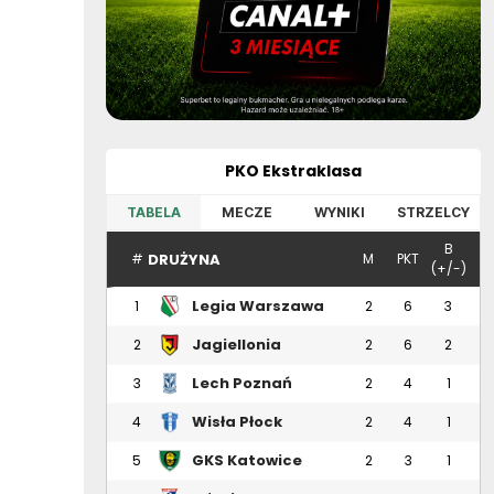
PKO Ekstraklasa
TABELA
MECZE
WYNIKI
STRZELCY
B
DRUŻYNA
#
M
PKT
(+/-)
Legia Warszawa
1
2
6
3
Jagiellonia
2
2
6
2
Białystok
Lech Poznań
3
2
4
1
Wisła Płock
4
2
4
1
GKS Katowice
5
2
3
1