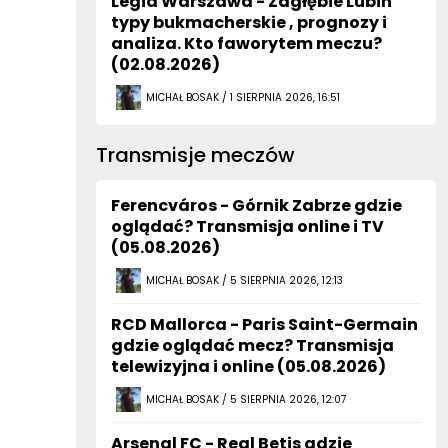
Legia Warszawa - Zagłębie Lubin
typy bukmacherskie , prognozy i
analiza. Kto faworytem meczu?
(02.08.2026)
MICHAŁ BOSAK / 1 SIERPNIA 2026, 16:51
Transmisje meczów
Ferencváros - Górnik Zabrze gdzie
oglądać? Transmisja online i TV
(05.08.2026)
MICHAŁ BOSAK / 5 SIERPNIA 2026, 12:13
RCD Mallorca - Paris Saint-Germain
gdzie oglądać mecz? Transmisja
telewizyjna i online (05.08.2026)
MICHAŁ BOSAK / 5 SIERPNIA 2026, 12:07
Arsenal FC - Real Betis gdzie