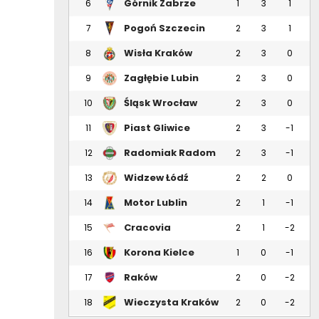
Górnik Zabrze
6
1
3
1
Pogoń Szczecin
7
2
3
1
Wisła Kraków
8
2
3
0
Zagłębie Lubin
9
2
3
0
Śląsk Wrocław
10
2
3
0
Piast Gliwice
11
2
3
-1
Radomiak Radom
12
2
3
-1
Widzew Łódź
13
2
2
0
Motor Lublin
14
2
1
-1
Cracovia
15
2
1
-2
Korona Kielce
16
1
0
-1
Raków
17
2
0
-2
Częstochowa
Wieczysta Kraków
18
2
0
-2