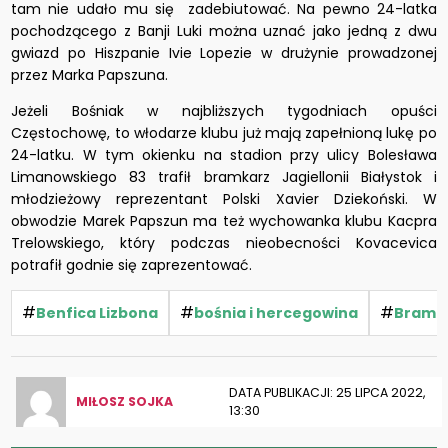
tam nie udało mu się zadebiutować. Na pewno 24-latka
pochodzącego z Banji Luki można uznać jako jedną z dwu
gwiazd po Hiszpanie Ivie Lopezie w drużynie prowadzonej
przez Marka Papszuna.
Jeżeli Bośniak w najbliższych tygodniach opuści
Częstochowę, to włodarze klubu już mają zapełnioną lukę po
24-latku. W tym okienku na stadion przy ulicy Bolesława
Limanowskiego 83 trafił bramkarz Jagiellonii Białystok i
młodzieżowy reprezentant Polski Xavier Dziekoński. W
obwodzie Marek Papszun ma też wychowanka klubu Kacpra
Trelowskiego, który podczas nieobecności Kovacevica
potrafił godnie się zaprezentować.
#
#
#
Benfica Lizbona
bośnia i hercegowina
Bramk
DATA PUBLIKACJI: 25 LIPCA 2022,
MIŁOSZ SOJKA
13:30