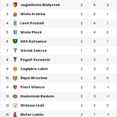
Jagiellonia Białystok
2
2
6
2
Wisła Kraków
3
3
6
1
Lech Poznań
4
2
4
1
Wisła Płock
5
3
4
0
GKS Katowice
6
2
3
1
Górnik Zabrze
7
1
3
1
Pogoń Szczecin
8
2
3
1
Zagłębie Lubin
9
2
3
0
Śląsk Wrocław
10
2
3
0
Piast Gliwice
11
2
3
-1
Radomiak Radom
12
2
3
-1
Widzew Łódź
13
2
2
0
Motor Lublin
14
2
1
-1