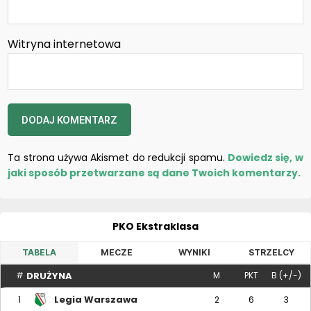
Witryna internetowa
Ta strona używa Akismet do redukcji spamu.
Dowiedz się, w
jaki sposób przetwarzane są dane Twoich komentarzy.
PKO Ekstraklasa
TABELA
MECZE
WYNIKI
STRZELCY
DRUŻYNA
#
M
PKT
B (+/-)
Legia Warszawa
1
2
6
3