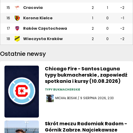
Cracovia
15
2
1
-2
Korona Kielce
16
1
0
-1
Raków Częstochowa
17
2
0
-2
Wieczysta Kraków
18
2
0
-2
Ostatnie newsy
Chicago Fire - Santos Laguna
typy bukmacherskie , zapowiedź
spotkania i kursy (10.08.2026)
TYPY BUKMACHERSKIE
MICHAŁ BOSAK / 9 SIERPNIA 2026, 2:33
Skrót meczu Radomiak Radom -
Górnik Zabrze. Najciekawsze