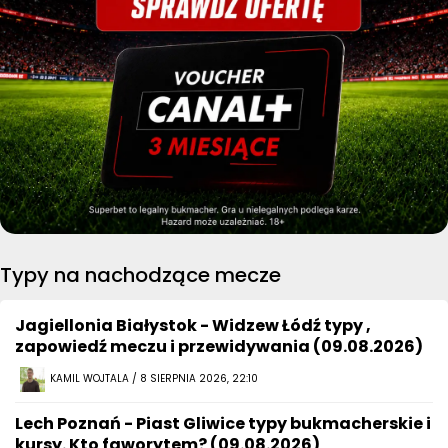
Typy na nachodzące mecze
Jagiellonia Białystok - Widzew Łódź typy ,
zapowiedź meczu i przewidywania (09.08.2026)
KAMIL WOJTALA / 8 SIERPNIA 2026, 22:10
Lech Poznań - Piast Gliwice typy bukmacherskie i
kursy. Kto faworytem? (09.08.2026)