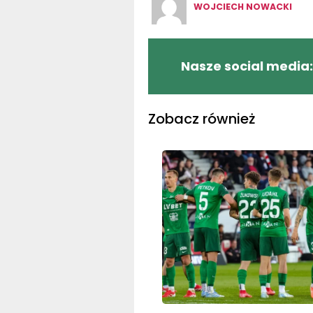
WOJCIECH NOWACKI
Nasze social media:
Zobacz również