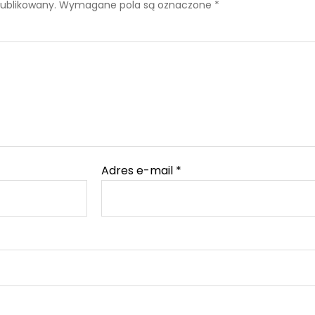
publikowany.
Wymagane pola są oznaczone
*
Adres e-mail
*