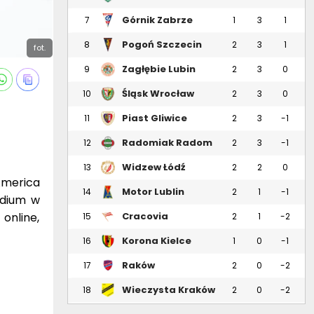
Górnik Zabrze
7
1
3
1
Pogoń Szczecin
8
2
3
1
fot.
Zagłębie Lubin
9
2
3
0
Śląsk Wrocław
10
2
3
0
Piast Gliwice
11
2
3
-1
Radomiak Radom
12
2
3
-1
Widzew Łódź
13
2
2
0
America
Motor Lublin
14
2
1
-1
adium w
online,
Cracovia
15
2
1
-2
Korona Kielce
16
1
0
-1
Raków
17
2
0
-2
Częstochowa
Wieczysta Kraków
18
2
0
-2