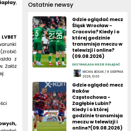
iaplay
,
Ostatnie newsy
Gdzie oglądać mecz
Śląsk Wrocław -
Cracovia? Kiedy i o
, LVBET
której godzinie
transmisja meczu w
arunki:
telewizji i online?
(zrobić
(09.08.2026)
Każda z
EKSTRAKLASA GDZIE OGLĄDAĆ
. Załóż
MICHAŁ BOSAK / 8 SIERPNIA
j:
2026, 13:00
Gdzie oglądać mecz
Raków
Częstochowa -
ści
Zagłębie Lubin?
Kiedy i o której
godzinie transmisja
meczu w telewizji i
towych,
online?(09.08.2026)
oglądać