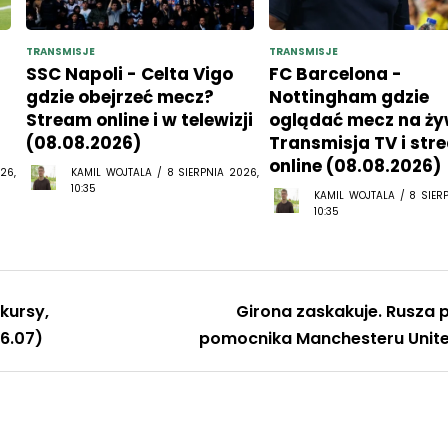
TRANSMISJE
TRANSMISJE
SSC Napoli - Celta Vigo
FC Barcelona -
gdzie obejrzeć mecz?
Nottingham gdzie
Stream online i w telewizji
oglądać mecz na ż
(08.08.2026)
Transmisja TV i str
online (08.08.2026)
26,
KAMIL WOJTALA / 8 SIERPNIA 2026,
10:35
KAMIL WOJTALA / 8 SIER
10:35
 kursy,
Girona zaskakuje. Rusza 
6.07)
pomocnika Manchesteru Unit