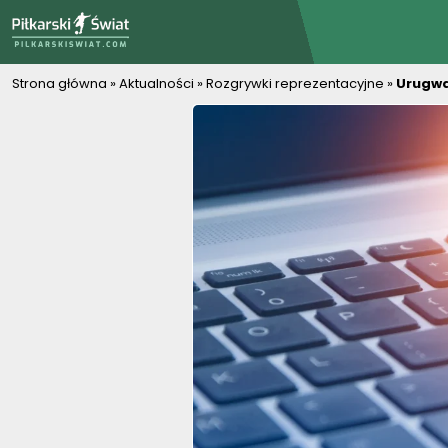
PiłkarskiSwiat.com
Strona główna
»
Aktualności
»
Rozgrywki reprezentacyjne
»
Urugwa