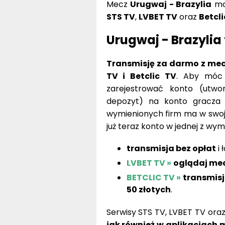
Mecz
Urugwaj - Brazylia
mo
STS TV
,
LVBET TV
oraz
Betcli
Urugwaj - Brazylia
Transmisję za darmo z mec
TV i Betclic TV
. Aby móc 
zarejestrować konto (utwo
depozyt) na konto gracza 
wymienionych firm ma w swojej
już teraz konto w jednej z wym
transmisja bez opłat
i 
LVBET TV
»
oglądaj me
BETCLIC TV
»
transmis
50 złotych
.
Serwisy STS TV, LVBET TV ora
jak również w aplikacjach 