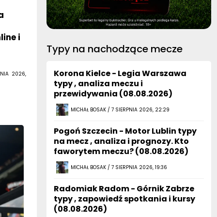
a
ine i
Typy na nachodzące mecze
Korona Kielce - Legia Warszawa
NIA 2026,
typy , analiza meczu i
przewidywania (08.08.2026)
MICHAŁ BOSAK / 7 SIERPNIA 2026, 22:29
Pogoń Szczecin - Motor Lublin typy
na mecz , analiza i prognozy. Kto
faworytem meczu? (08.08.2026)
MICHAŁ BOSAK / 7 SIERPNIA 2026, 19:36
Radomiak Radom - Górnik Zabrze
typy , zapowiedź spotkania i kursy
(08.08.2026)