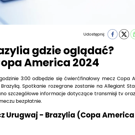
Udostępnij:
azylia gdzie oglądać?
Copa America 2024
 godzinie 3:00 odbędzie się ćwierćfinałowy mecz Copa 
razylią. Spotkanie rozegrane zostanie na Allegiant St
no szczegółowe informacje dotyczące transmisji tv oraz 
meczu bezpłatnie.
z Urugwaj - Brazylia (Copa America