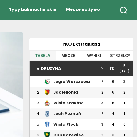
Typy bukmacherskie
Mecze na żywo
PKO Ekstraklasa
TABELA
MECZE
WYNIKI
STRZELCY
B
DRUŻYNA
#
M
PKT
(+/-)
Legia Warszawa
1
2
6
3
Jagiellonia
2
2
6
2
Białystok
Wisła Kraków
3
3
6
1
Lech Poznań
4
2
4
1
Wisła Płock
5
3
4
0
GKS Katowice
6
2
3
1