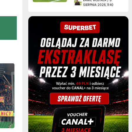
KAMIL WOJTALA / 8
SIERPNIA 2026, 11:40