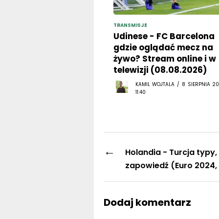
TRANSMISJE
Udinese - FC Barcelona
gdzie oglądać mecz na
żywo? Stream online i w
telewizji (08.08.2026)
KAMIL WOJTALA / 8 SIERPNIA 20
11:40
←
Holandia - Turcja typy,
zapowiedź (Euro 2024, 
Dodaj komentarz