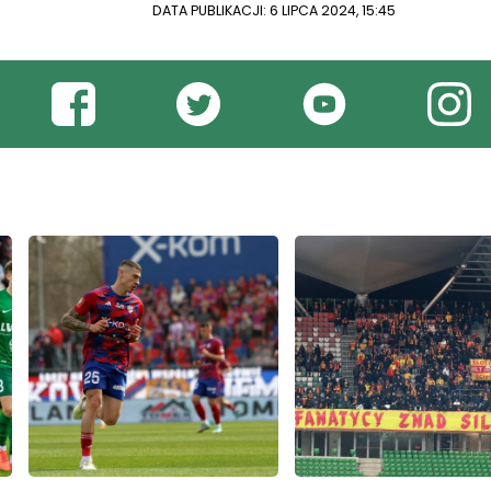
DATA PUBLIKACJI: 6 LIPCA 2024, 15:45