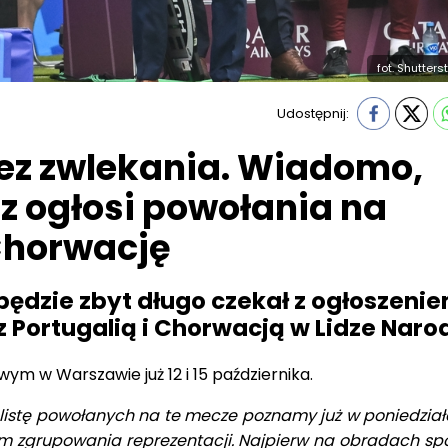
fot. Shutters
Udostępnij:
ez zwlekania. Wiadomo,
rz ogłosi powołania na
 Chorwację
 będzie zbyt długo czekał z ogłoszeni
 Portugalią i Chorwacją w Lidze Naro
ym w Warszawie już 12 i 15 pa
ździernika.
listę powołanych na te mecze poznamy już w poniedziałek
m zgrupowania reprezentacji. Najpierw na obradach spo