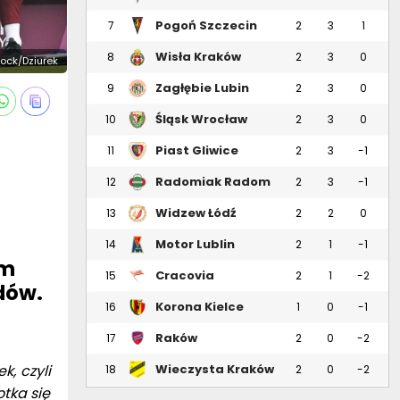
Pogoń Szczecin
7
2
3
1
Wisła Kraków
8
2
3
0
tock/Dziurek
Zagłębie Lubin
9
2
3
0
Śląsk Wrocław
10
2
3
0
Piast Gliwice
11
2
3
-1
Radomiak Radom
12
2
3
-1
Widzew Łódź
13
2
2
0
Motor Lublin
14
2
1
-1
em
Cracovia
15
2
1
-2
dów.
Korona Kielce
16
1
0
-1
Raków
17
2
0
-2
Częstochowa
, czyli
Wieczysta Kraków
18
2
0
-2
tka się