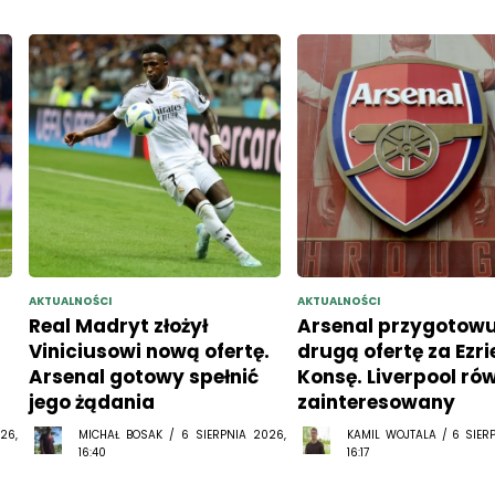
AKTUALNOŚCI
AKTUALNOŚCI
Real Madryt złożył
Arsenal przygotowu
Viniciusowi nową ofertę.
drugą ofertę za Ezr
Arsenal gotowy spełnić
Konsę. Liverpool ró
jego żądania
zainteresowany
26,
MICHAŁ BOSAK / 6 SIERPNIA 2026,
KAMIL WOJTALA / 6 SIER
16:40
16:17