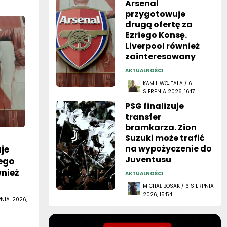
Arsenal
przygotowuje
drugą ofertę za
Ezriego Konsę.
Liverpool również
zainteresowany
AKTUALNOŚCI
KAMIL WOJTALA / 6
SIERPNIA 2026, 16:17
PSG finalizuje
transfer
bramkarza. Zion
Suzuki może trafić
na wypożyczenie do
je
Juventusu
iego
wnież
AKTUALNOŚCI
MICHAŁ BOSAK / 6 SIERPNIA
2026, 15:54
PNIA 2026,