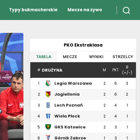
Typy bukmacherskie
Mecze na żywo
PKO Ekstraklasa
TABELA
MECZE
WYNIKI
STRZELCY
B
DRUŻYNA
#
M
PKT
(+/-)
Legia Warszawa
1
2
6
3
Jagiellonia
2
2
6
2
Białystok
Lech Poznań
3
2
4
1
Wisła Płock
4
2
4
1
GKS Katowice
5
2
3
1
Górnik Zabrze
6
1
3
1