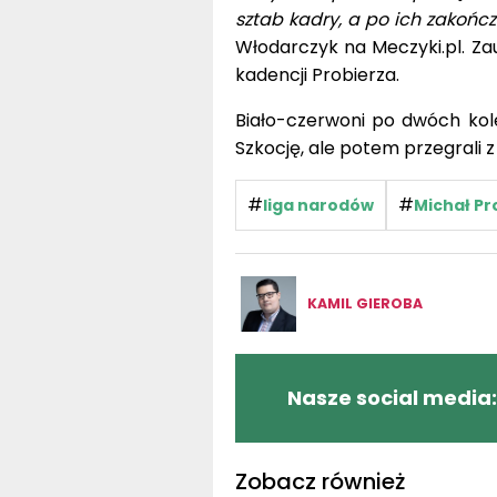
sztab kadry, a po ich zakończe
Włodarczyk na Meczyki.pl. Za
kadencji Probierza.
Biało-czerwoni po dwóch kol
Szkocję, ale potem przegrali 
#
#
liga narodów
Michał Pr
KAMIL GIEROBA
Nasze social media:
Zobacz również