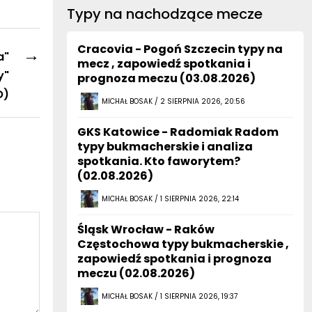
Typy na nachodzące mecze
Cracovia - Pogoń Szczecin typy na
→
a"
mecz , zapowiedź spotkania i
y"
prognoza meczu (03.08.2026)
O)
MICHAŁ BOSAK / 2 SIERPNIA 2026, 20:56
GKS Katowice - Radomiak Radom
typy bukmacherskie i analiza
spotkania. Kto faworytem?
(02.08.2026)
MICHAŁ BOSAK / 1 SIERPNIA 2026, 22:14
Śląsk Wrocław - Raków
Częstochowa typy bukmacherskie ,
zapowiedź spotkania i prognoza
meczu (02.08.2026)
MICHAŁ BOSAK / 1 SIERPNIA 2026, 19:37