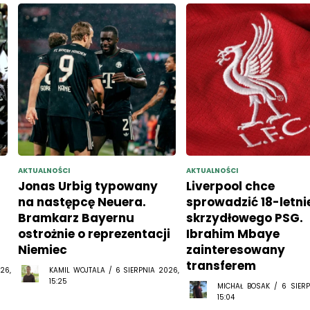
AKTUALNOŚCI
AKTUALNOŚCI
Jonas Urbig typowany
Liverpool chce
na następcę Neuera.
sprowadzić 18-letni
Bramkarz Bayernu
skrzydłowego PSG.
ostrożnie o reprezentacji
Ibrahim Mbaye
Niemiec
zainteresowany
transferem
26,
KAMIL WOJTALA / 6 SIERPNIA 2026,
15:25
MICHAŁ BOSAK / 6 SIERP
15:04