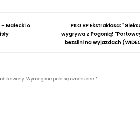
 – Małecki o
PKO BP Ekstraklasa: "Gieks
isły
wygrywa z Pogonią! "Portowc
bezsilni na wyjazdach (WIDE
publikowany.
Wymagane pola są oznaczone
*