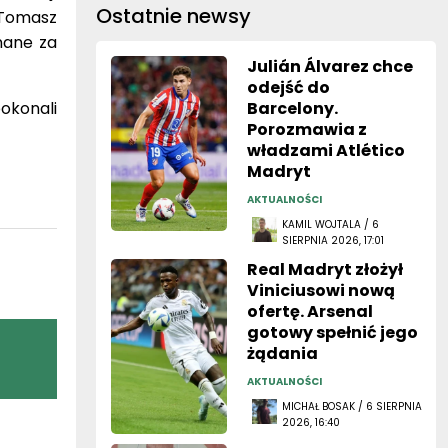
Ostatnie newsy
 Tomasz
nane za
Julián Álvarez chce
odejść do
okonali
Barcelony.
Porozmawia z
władzami Atlético
Madryt
AKTUALNOŚCI
KAMIL WOJTALA / 6
SIERPNIA 2026, 17:01
Real Madryt złożył
Viniciusowi nową
ofertę. Arsenal
gotowy spełnić jego
żądania
AKTUALNOŚCI
MICHAŁ BOSAK / 6 SIERPNIA
2026, 16:40