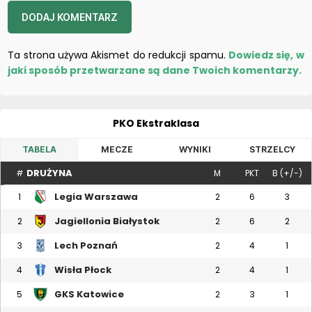
Ta strona używa Akismet do redukcji spamu.
Dowiedz się, w
jaki sposób przetwarzane są dane Twoich komentarzy.
PKO Ekstraklasa
TABELA
MECZE
WYNIKI
STRZELCY
DRUŻYNA
#
M
PKT
B (+/-)
Legia Warszawa
1
2
6
3
Jagiellonia Białystok
2
2
6
2
Lech Poznań
3
2
4
1
Wisła Płock
4
2
4
1
GKS Katowice
5
2
3
1