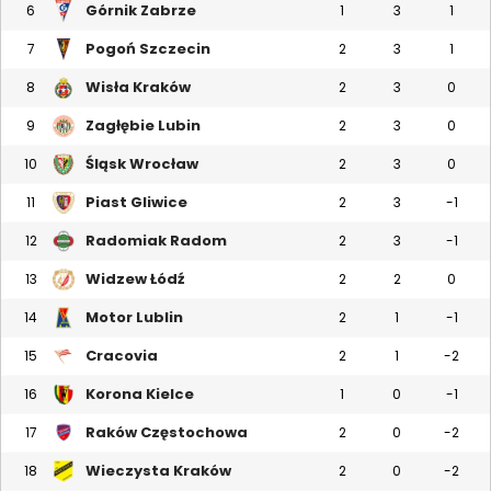
Górnik Zabrze
6
1
3
1
Pogoń Szczecin
7
2
3
1
Wisła Kraków
8
2
3
0
Zagłębie Lubin
9
2
3
0
Śląsk Wrocław
10
2
3
0
Piast Gliwice
11
2
3
-1
Radomiak Radom
12
2
3
-1
Widzew Łódź
13
2
2
0
Motor Lublin
14
2
1
-1
Cracovia
15
2
1
-2
Korona Kielce
16
1
0
-1
Raków Częstochowa
17
2
0
-2
Wieczysta Kraków
18
2
0
-2