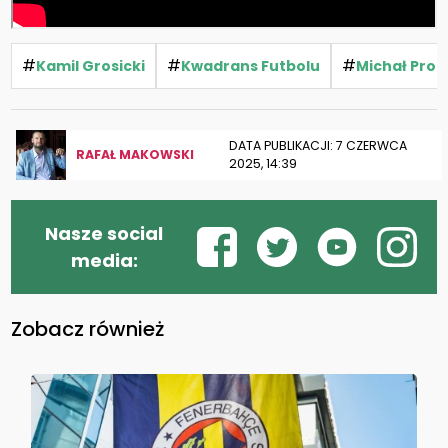
#
#
#
Kamil Grosicki
Kwadrans Futbolu
Michał Prob
DATA PUBLIKACJI: 7 CZERWCA
RAFAŁ MAKOWSKI
2025, 14:39
Nasze social
media:
Zobacz również