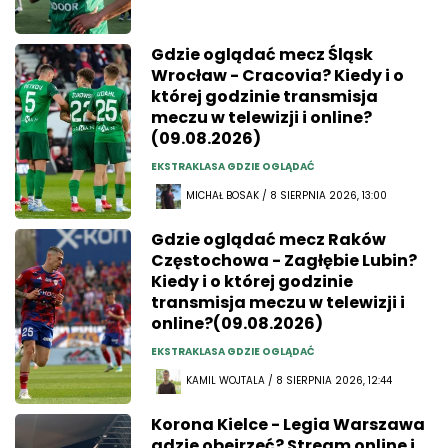
Gdzie oglądać mecz Śląsk
Wrocław - Cracovia? Kiedy i o
której godzinie transmisja
meczu w telewizji i online?
(09.08.2026)
EKSTRAKLASA GDZIE OGLĄDAĆ
MICHAŁ BOSAK / 8 SIERPNIA 2026, 13:00
Gdzie oglądać mecz Raków
Częstochowa - Zagłębie Lubin?
Kiedy i o której godzinie
transmisja meczu w telewizji i
online?(09.08.2026)
EKSTRAKLASA GDZIE OGLĄDAĆ
KAMIL WOJTALA / 8 SIERPNIA 2026, 12:44
Korona Kielce - Legia Warszawa
gdzie obejrzeć? Stream online i