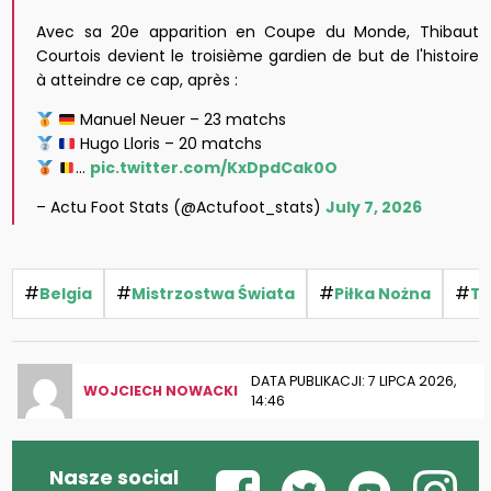
Avec sa 20e apparition en Coupe du Monde, Thibaut
Courtois devient le troisième gardien de but de l'histoire
à atteindre ce cap, après :
Manuel Neuer – 23 matchs
Hugo Lloris – 20 matchs
…
pic.twitter.com/KxDpdCak0O
– Actu Foot Stats (@Actufoot_stats)
July 7, 2026
#
#
#
#
Belgia
Mistrzostwa Świata
Piłka Nożna
Th
DATA PUBLIKACJI: 7 LIPCA 2026,
WOJCIECH NOWACKI
14:46
Nasze social