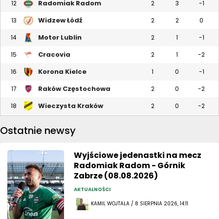
Radomiak Radom
12
2
3
-1
Widzew Łódź
13
2
2
0
Motor Lublin
14
2
1
-1
Cracovia
15
2
1
-2
Korona Kielce
16
1
0
-1
Raków Częstochowa
17
2
0
-2
Wieczysta Kraków
18
2
0
-2
Ostatnie newsy
Wyjściowe jedenastki na mecz
Radomiak Radom - Górnik
Zabrze (08.08.2026)
AKTUALNOŚCI
KAMIL WOJTALA / 8 SIERPNIA 2026, 14:11