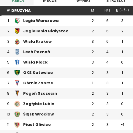
TABELA
MECZE
WYNIKI
STRZELCY
DRUŻYNA
#
M
PKT
B (+/-)
Legia Warszawa
1
2
6
3
Jagiellonia Białystok
2
2
6
2
Wisła Kraków
3
3
6
1
Lech Poznań
4
2
4
1
Wisła Płock
5
3
4
0
GKS Katowice
6
2
3
1
Górnik Zabrze
7
1
3
1
Pogoń Szczecin
8
2
3
1
Zagłębie Lubin
9
2
3
0
Śląsk Wrocław
10
2
3
0
Piast Gliwice
11
2
3
-1