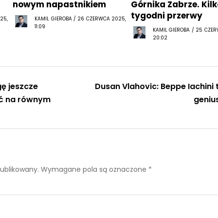
nowym napastnikiem
Górnika Zabrze. Kil
tygodni przerwy
25,
KAMIL GIEROBA / 26 CZERWCA 2025,
11:09
KAMIL GIEROBA / 25 CZE
20:02
ę jeszcze
Dusan Vlahovic: Beppe Iachini 
ać na równym
geniu
publikowany.
Wymagane pola są oznaczone
*