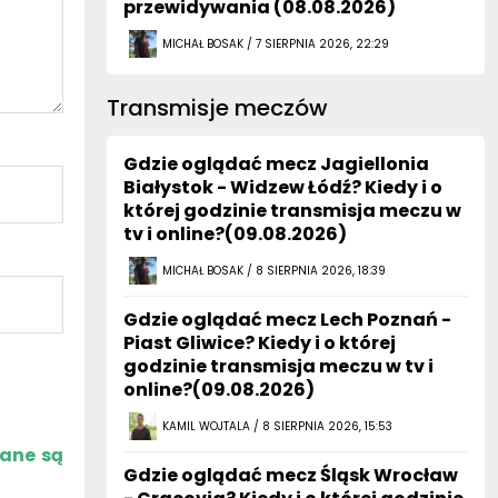
przewidywania (08.08.2026)
MICHAŁ BOSAK / 7 SIERPNIA 2026, 22:29
Transmisje meczów
Gdzie oglądać mecz Jagiellonia
Białystok - Widzew Łódź? Kiedy i o
której godzinie transmisja meczu w
tv i online?(09.08.2026)
MICHAŁ BOSAK / 8 SIERPNIA 2026, 18:39
Gdzie oglądać mecz Lech Poznań -
Piast Gliwice? Kiedy i o której
godzinie transmisja meczu w tv i
online?(09.08.2026)
KAMIL WOJTALA / 8 SIERPNIA 2026, 15:53
zane są
Gdzie oglądać mecz Śląsk Wrocław