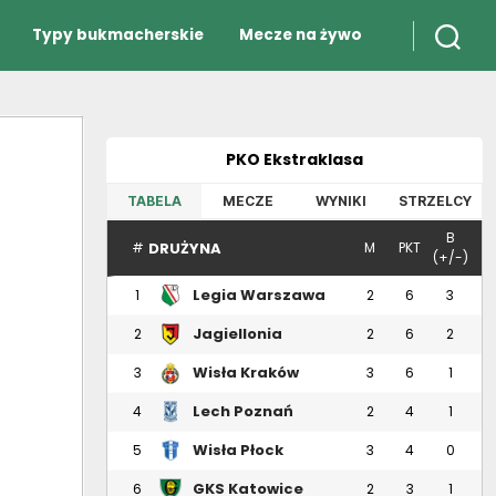
Typy bukmacherskie
Mecze na żywo
PKO Ekstraklasa
TABELA
MECZE
WYNIKI
STRZELCY
B
DRUŻYNA
#
M
PKT
(+/-)
Legia Warszawa
1
2
6
3
Jagiellonia
2
2
6
2
Białystok
Wisła Kraków
3
3
6
1
Lech Poznań
4
2
4
1
Wisła Płock
5
3
4
0
GKS Katowice
6
2
3
1