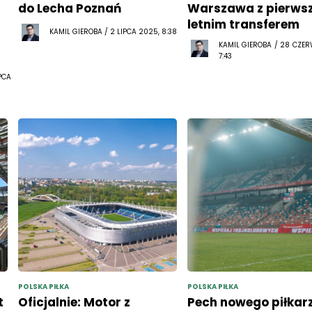
do Lecha Poznań
Warszawa z pierws
letnim transferem
KAMIL GIEROBA / 2 LIPCA 2025, 8:38
KAMIL GIEROBA / 28 CZE
7:43
PCA
POLSKA PIŁKA
POLSKA PIŁKA
t
Oficjalnie: Motor z
Pech nowego piłkar