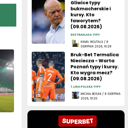
Gliwice typy
bukmacherskie i
kursy. Kto
faworytem?
(09.08.2026)
EKSTRAKLASA TYPY
KAMIL WOJTALA / 8
SIERPNIA 2026, 19:28
Bruk-Bet Termalica
Nieciecza - Warta
Poznań typy i kursy.
Kto wygra mecz?
(09.08.2026)
1. LIGA POLSKA TYPY
MICHAŁ BOSAK / 8 SIERPNIA
2026, 19:20