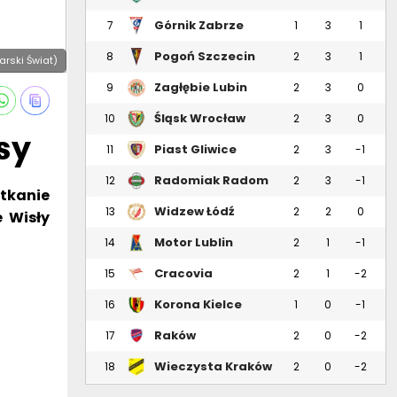
Górnik Zabrze
7
1
3
1
Pogoń Szczecin
8
2
3
1
karski Świat)
Zagłębie Lubin
9
2
3
0
Śląsk Wrocław
10
2
3
0
sy
Piast Gliwice
11
2
3
-1
Radomiak Radom
12
2
3
-1
tkanie
Widzew Łódź
13
2
2
0
e Wisły
Motor Lublin
14
2
1
-1
Cracovia
15
2
1
-2
Korona Kielce
16
1
0
-1
Raków
17
2
0
-2
Częstochowa
Wieczysta Kraków
18
2
0
-2