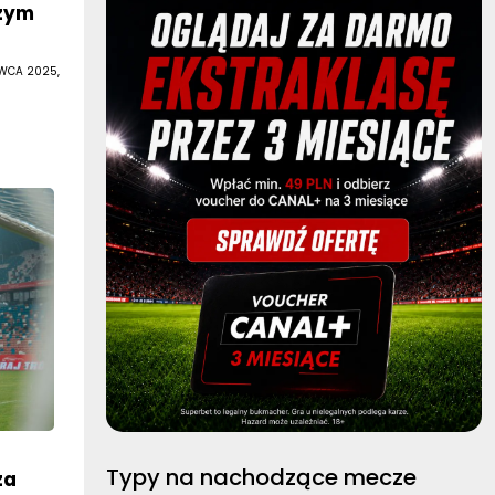
zym
RWCA 2025,
Typy na nachodzące mecze
za