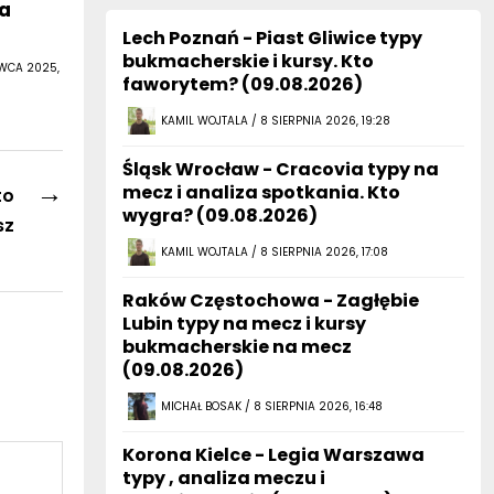
ka
Lech Poznań - Piast Gliwice typy
bukmacherskie i kursy. Kto
RWCA 2025,
faworytem? (09.08.2026)
KAMIL WOJTALA / 8 SIERPNIA 2026, 19:28
Śląsk Wrocław - Cracovia typy na
→
mecz i analiza spotkania. Kto
to
wygra? (09.08.2026)
sz
KAMIL WOJTALA / 8 SIERPNIA 2026, 17:08
Raków Częstochowa - Zagłębie
Lubin typy na mecz i kursy
bukmacherskie na mecz
(09.08.2026)
MICHAŁ BOSAK / 8 SIERPNIA 2026, 16:48
Korona Kielce - Legia Warszawa
typy , analiza meczu i