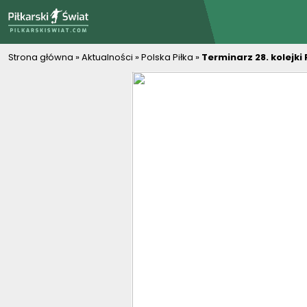
PiłkarskiSwiat.com
Strona główna
»
Aktualności
»
Polska Piłka
»
Terminarz 28. kolejki