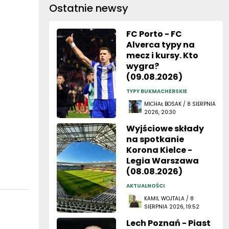
Ostatnie newsy
FC Porto - FC
Alverca typy na
mecz i kursy. Kto
wygra?
(09.08.2026)
TYPY BUKMACHERSKIE
MICHAŁ BOSAK / 8 SIERPNIA
2026, 20:30
Wyjściowe składy
na spotkanie
Korona Kielce -
Legia Warszawa
(08.08.2026)
AKTUALNOŚCI
KAMIL WOJTALA / 8
SIERPNIA 2026, 19:52
Lech Poznań - Piast