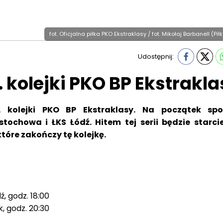
fot. Oficjalna piłka PKO Ekstraklasy / fot. Mikołaj Barbanell (Pił
Udostępnij:
 kolejki PKO BP Ekstrakla
. kolejki PKO BP Ekstraklasy. Na początek spo
chowa i ŁKS Łódź. Hitem tej serii będzie starci
tóre zakończy tę kolejkę.
, godz. 18:00
, godz. 20:30