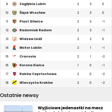
Zagłębie Lubin
9
2
3
0
Śląsk Wrocław
10
2
3
0
Piast Gliwice
11
2
3
-1
Radomiak Radom
12
2
3
-1
Widzew Łódź
13
2
2
0
Motor Lublin
14
2
1
-1
Cracovia
15
2
1
-2
Korona Kielce
16
1
0
-1
Raków Częstochowa
17
2
0
-2
Wieczysta Kraków
18
2
0
-2
Ostatnie newsy
Wyjściowe jedenastki na mecz