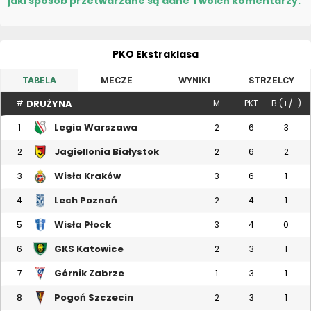
jaki sposób przetwarzane są dane Twoich komentarzy.
PKO Ekstraklasa
TABELA
MECZE
WYNIKI
STRZELCY
DRUŻYNA
#
M
PKT
B (+/-)
Legia Warszawa
1
2
6
3
Jagiellonia Białystok
2
2
6
2
Wisła Kraków
3
3
6
1
Lech Poznań
4
2
4
1
Wisła Płock
5
3
4
0
GKS Katowice
6
2
3
1
Górnik Zabrze
7
1
3
1
Pogoń Szczecin
8
2
3
1