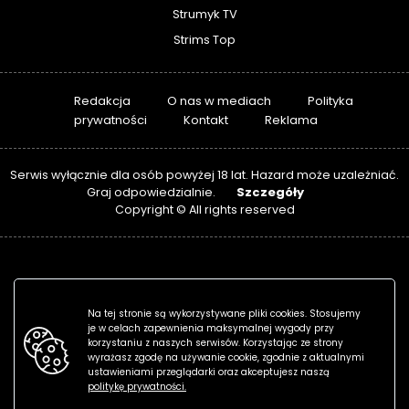
Strumyk TV
Strims Top
Redakcja
O nas w mediach
Polityka
prywatności
Kontakt
Reklama
Serwis wyłącznie dla osób powyżej 18 lat. Hazard może uzależniać.
Szczegóły
Graj odpowiedzialnie.
Copyright © All rights reserved
Na tej stronie są wykorzystywane pliki cookies. Stosujemy
je w celach zapewnienia maksymalnej wygody przy
korzystaniu z naszych serwisów. Korzystając ze strony
wyrażasz zgodę na używanie cookie, zgodnie z aktualnymi
ustawieniami przeglądarki oraz akceptujesz naszą
politykę prywatności.