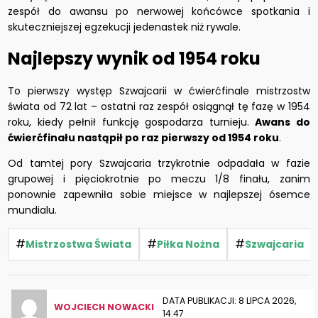
zespół do awansu po nerwowej końcówce spotkania i
skuteczniejszej egzekucji jedenastek niż rywale.
Najlepszy wynik od 1954 roku
To pierwszy występ Szwajcarii w ćwierćfinale mistrzostw
świata od 72 lat – ostatni raz zespół osiągnął tę fazę w 1954
roku, kiedy pełnił funkcję gospodarza turnieju.
Awans do
ćwierćfinału nastąpił po raz pierwszy od 1954 roku
.
Od tamtej pory Szwajcaria trzykrotnie odpadała w fazie
grupowej i pięciokrotnie po meczu 1/8 finału, zanim
ponownie zapewniła sobie miejsce w najlepszej ósemce
mundialu.
#
#
#
Mistrzostwa Świata
Piłka Nożna
Szwajcaria
DATA PUBLIKACJI: 8 LIPCA 2026,
WOJCIECH NOWACKI
14:47