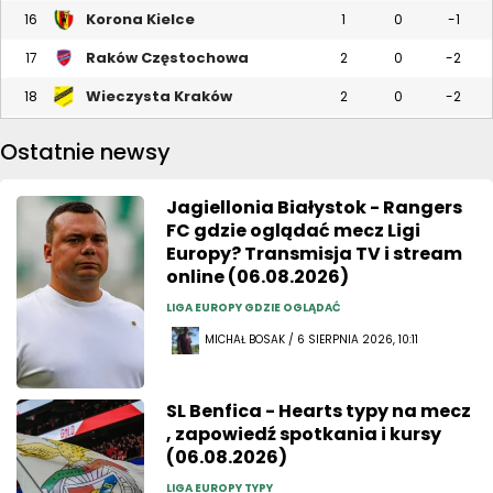
Korona Kielce
16
1
0
-1
Raków Częstochowa
17
2
0
-2
Wieczysta Kraków
18
2
0
-2
Ostatnie newsy
Jagiellonia Białystok - Rangers
FC gdzie oglądać mecz Ligi
Europy? Transmisja TV i stream
online (06.08.2026)
LIGA EUROPY GDZIE OGLĄDAĆ
MICHAŁ BOSAK / 6 SIERPNIA 2026, 10:11
SL Benfica - Hearts typy na mecz
, zapowiedź spotkania i kursy
(06.08.2026)
LIGA EUROPY TYPY