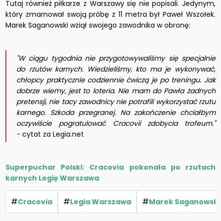
Tutaj również piłkarze z Warszawy się nie popisali. Jedynym,
który zmarnował swoją próbę z 11 metra był Paweł Wszołek.
Marek Saganowski wziął swojego zawodnika w obronę:
"W ciągu tygodnia nie przygotowywaliśmy się specjalnie
do rzutów karnych. Wiedzieliśmy, kto ma je wykonywać,
chłopcy praktycznie codziennie ćwiczą je po treningu. Jak
dobrze wiemy, jest to loteria. Nie mam do Pawła żadnych
pretensji, nie tacy zawodnicy nie potrafili wykorzystać rzutu
karnego. Szkoda przegranej. Na zakończenie chciałbym
oczywiście pogratulować Cracovii zdobycia trofeum."
-
cytat za Legia.net
Superpuchar Polski: Cracovia pokonała po rzutach
karnych Legię Warszawa
#
#
#
Cracovia
Legia Warszawa
Marek Saganowski