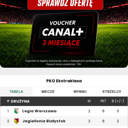
PKO Ekstraklasa
TABELA
MECZE
WYNIKI
STRZELCY
DRUŻYNA
#
M
PKT
B (+/-)
Legia Warszawa
1
2
6
3
Jagiellonia Białystok
2
2
6
2