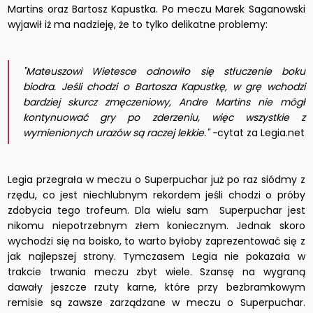
Martins oraz Bartosz Kapustka. Po meczu Marek Saganowski
wyjawił iż ma nadzieję, że to tylko delikatne problemy:
"Mateuszowi Wietesce odnowiło się stłuczenie boku
biodra. Jeśli chodzi o Bartosza Kapustkę, w grę wchodzi
bardziej skurcz zmęczeniowy, Andre Martins nie mógł
kontynuować gry po zderzeniu, więc wszystkie z
wymienionych urazów są raczej lekkie." -
cytat za Legia.net
Legia przegrała w meczu o Superpuchar już po raz siódmy z
rzędu, co jest niechlubnym rekordem jeśli chodzi o próby
zdobycia tego trofeum. Dla wielu sam Superpuchar jest
nikomu niepotrzebnym złem koniecznym. Jednak skoro
wychodzi się na boisko, to warto byłoby zaprezentować się z
jak najlepszej strony. Tymczasem Legia nie pokazała w
trakcie trwania meczu zbyt wiele. Szansę na wygraną
dawały jeszcze rzuty karne, które przy bezbramkowym
remisie są zawsze zarządzane w meczu o Superpuchar.