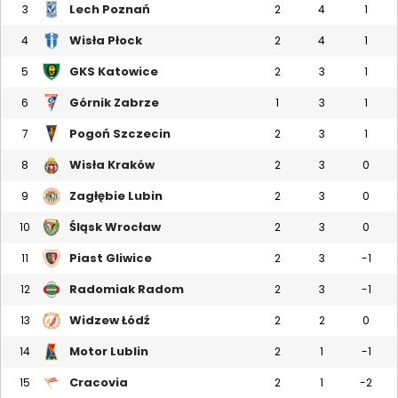
Lech Poznań
3
2
4
1
Wisła Płock
4
2
4
1
GKS Katowice
5
2
3
1
Górnik Zabrze
6
1
3
1
Pogoń Szczecin
7
2
3
1
Wisła Kraków
8
2
3
0
Zagłębie Lubin
9
2
3
0
Śląsk Wrocław
10
2
3
0
Piast Gliwice
11
2
3
-1
Radomiak Radom
12
2
3
-1
Widzew Łódź
13
2
2
0
Motor Lublin
14
2
1
-1
Cracovia
15
2
1
-2