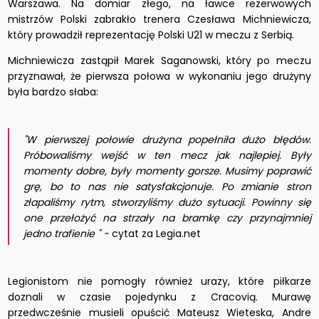
Warszawa. Na domiar złego, na ławce rezerwowych
mistrzów Polski zabrakło trenera Czesława Michniewicza,
który prowadził reprezentację Polski U21 w meczu z Serbią.
Michniewicza zastąpił Marek Saganowski, który po meczu
przyznawał, że pierwsza połowa w wykonaniu jego drużyny
była bardzo słaba:
"W pierwszej połowie drużyna popełniła dużo błędów.
Próbowaliśmy wejść w ten mecz jak najlepiej. Były
momenty dobre, były momenty gorsze. Musimy poprawić
grę, bo to nas nie satysfakcjonuje. Po zmianie stron
złapaliśmy rytm, stworzyliśmy dużo sytuacji. Powinny się
one przełożyć na strzały na bramkę czy przynajmniej
jedno trafienie " -
cytat za Legia.net
Legionistom nie pomogły również urazy, które piłkarze
doznali w czasie pojedynku z Cracovią. Murawę
przedwcześnie musieli opuścić Mateusz Wieteska, Andre