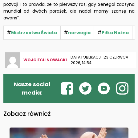
pozycji i to prawda, że to pierwszy raz, gdy Senegal zaczyna
mundial od dwóch porażek, ale nadal mamy szansę na
awans".
#
#
#
Mistrzostwa Świata
norwegia
Piłka Nożna
DATA PUBLIKACJI: 23 CZERWCA
WOJCIECH NOWACKI
2026, 14:54
Nasze social
media:
Zobacz również