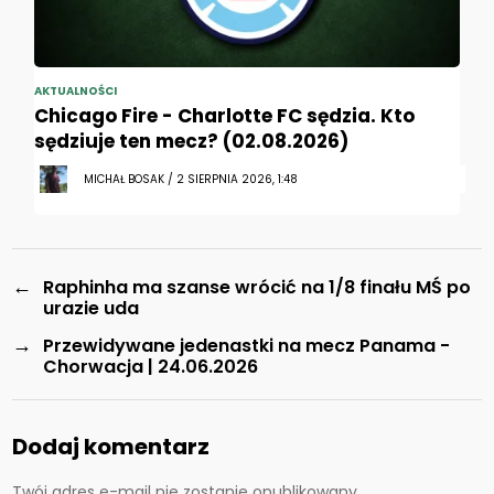
AKTUALNOŚCI
Chicago Fire - Charlotte FC sędzia. Kto
sędziuje ten mecz? (02.08.2026)
MICHAŁ BOSAK / 2 SIERPNIA 2026, 1:48
←
Raphinha ma szanse wrócić na 1/8 finału MŚ po
urazie uda
→
Przewidywane jedenastki na mecz Panama -
Chorwacja | 24.06.2026
Dodaj komentarz
Twój adres e-mail nie zostanie opublikowany.