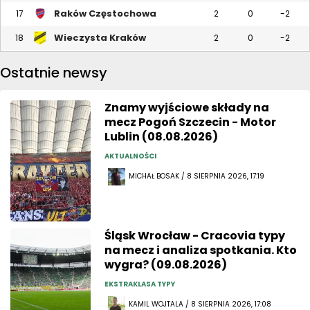
Raków Częstochowa
17
2
0
-2
Wieczysta Kraków
18
2
0
-2
Ostatnie newsy
Znamy wyjściowe składy na
mecz Pogoń Szczecin - Motor
Lublin (08.08.2026)
AKTUALNOŚCI
MICHAŁ BOSAK / 8 SIERPNIA 2026, 17:19
Śląsk Wrocław - Cracovia typy
na mecz i analiza spotkania. Kto
wygra? (09.08.2026)
EKSTRAKLASA TYPY
KAMIL WOJTALA / 8 SIERPNIA 2026, 17:08