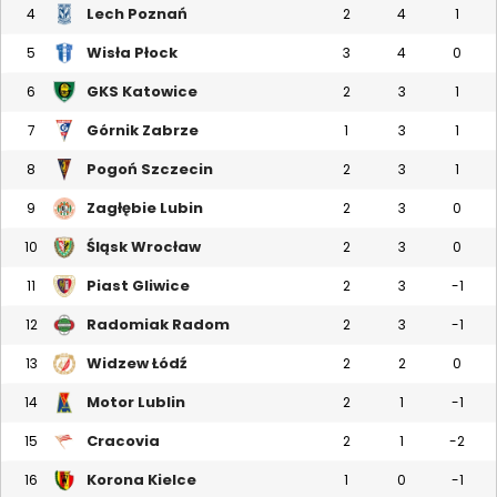
Lech Poznań
4
2
4
1
Wisła Płock
5
3
4
0
GKS Katowice
6
2
3
1
Górnik Zabrze
7
1
3
1
Pogoń Szczecin
8
2
3
1
Zagłębie Lubin
9
2
3
0
Śląsk Wrocław
10
2
3
0
Piast Gliwice
11
2
3
-1
Radomiak Radom
12
2
3
-1
Widzew Łódź
13
2
2
0
Motor Lublin
14
2
1
-1
Cracovia
15
2
1
-2
Korona Kielce
16
1
0
-1