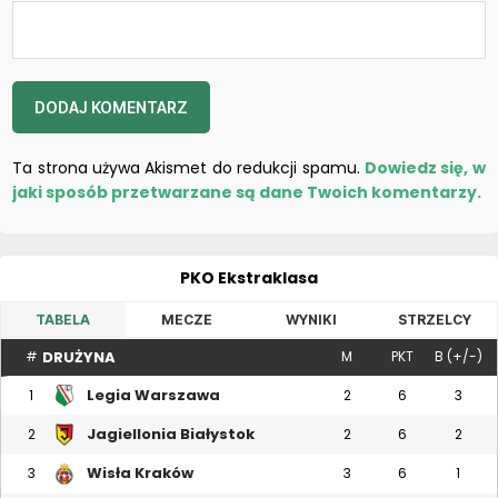
Ta strona używa Akismet do redukcji spamu.
Dowiedz się, w
jaki sposób przetwarzane są dane Twoich komentarzy.
PKO Ekstraklasa
TABELA
MECZE
WYNIKI
STRZELCY
DRUŻYNA
#
M
PKT
B (+/-)
Legia Warszawa
1
2
6
3
Jagiellonia Białystok
2
2
6
2
Wisła Kraków
3
3
6
1