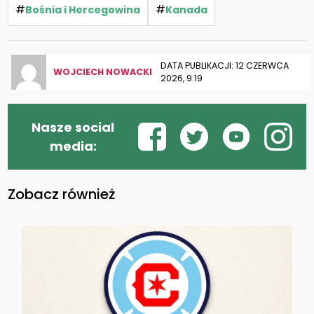
#
#
Bośnia i Hercegowina
Kanada
DATA PUBLIKACJI: 12 CZERWCA
WOJCIECH NOWACKI
2026, 9:19
Nasze social
media:
Zobacz również