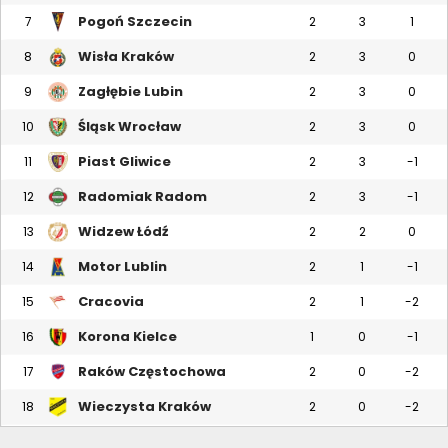
Pogoń Szczecin
7
2
3
1
Wisła Kraków
8
2
3
0
Zagłębie Lubin
9
2
3
0
Śląsk Wrocław
10
2
3
0
Piast Gliwice
11
2
3
-1
Radomiak Radom
12
2
3
-1
Widzew Łódź
13
2
2
0
Motor Lublin
14
2
1
-1
Cracovia
15
2
1
-2
Korona Kielce
16
1
0
-1
Raków Częstochowa
17
2
0
-2
Wieczysta Kraków
18
2
0
-2