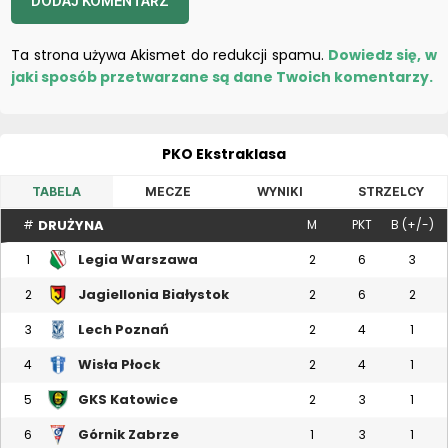
Ta strona używa Akismet do redukcji spamu.
Dowiedz się, w
jaki sposób przetwarzane są dane Twoich komentarzy.
PKO Ekstraklasa
TABELA
MECZE
WYNIKI
STRZELCY
DRUŻYNA
#
M
PKT
B (+/-)
Legia Warszawa
1
2
6
3
Jagiellonia Białystok
2
2
6
2
Lech Poznań
3
2
4
1
Wisła Płock
4
2
4
1
GKS Katowice
5
2
3
1
Górnik Zabrze
6
1
3
1