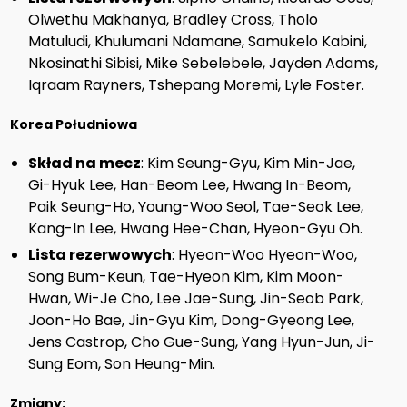
Olwethu Makhanya, Bradley Cross, Tholo
Matuludi, Khulumani Ndamane, Samukelo Kabini,
Nkosinathi Sibisi, Mike Sebelebele, Jayden Adams,
Iqraam Rayners, Tshepang Moremi, Lyle Foster.
Korea Południowa
Skład na mecz
: Kim Seung-Gyu, Kim Min-Jae,
Gi-Hyuk Lee, Han-Beom Lee, Hwang In-Beom,
Paik Seung-Ho, Young-Woo Seol, Tae-Seok Lee,
Kang-In Lee, Hwang Hee-Chan, Hyeon-Gyu Oh.
Lista rezerwowych
: Hyeon-Woo Hyeon-Woo,
Song Bum-Keun, Tae-Hyeon Kim, Kim Moon-
Hwan, Wi-Je Cho, Lee Jae-Sung, Jin-Seob Park,
Joon-Ho Bae, Jin-Gyu Kim, Dong-Gyeong Lee,
Jens Castrop, Cho Gue-Sung, Yang Hyun-Jun, Ji-
Sung Eom, Son Heung-Min.
Zmiany: