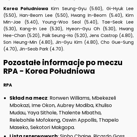
Korea Południowa
Kim Seung-Gyu (5.60), Gi-Hyuk Lee
(5.50), Han-Beom Lee (5.50), Hwang In-Beom (5.40), Kim
Min-Jae (5.40), Young-Woo Seol (5.40), Tae-Seok Lee
(5.30), Kang-In Lee (5.30), Hyeon-Gyu Oh (5.30), Hwang
Hee-Chan (5.20), Paik Seung-Ho (5.20), Jens Castrop (4.80),
Son Heung-Min (4.80), Jin-Gyu Kim (4.80), Cho Gue-Sung
(4.70), Jin-Seob Park (4.70).
Pozostałe informacje po meczu
RPA - Korea Południowa
RPA
Skład na mecz
: Ronwen Williams, Mbekezeli
Mbokazi, Ime Okon, Aubrey Modiba, Khuliso
Mudau, Yaya Sithole, Thalente Mbatha,
Relebohile Mofokeng, Oswin Appollis, Thapelo
Maseko, Sekotori Makgopa.
Lista rezerwowych
: Sipho Chaine, Ricardo Goss,