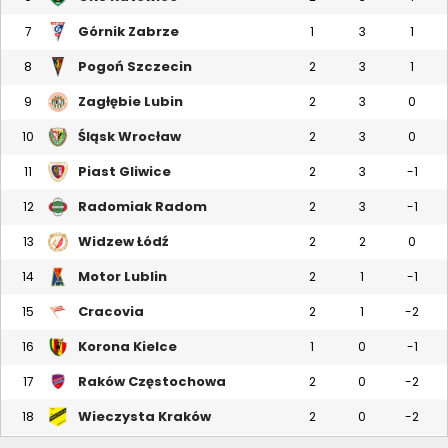
Górnik Zabrze
7
1
3
1
Pogoń Szczecin
8
2
3
1
Zagłębie Lubin
9
2
3
0
Śląsk Wrocław
10
2
3
0
Piast Gliwice
11
2
3
-1
Radomiak Radom
12
2
3
-1
Widzew Łódź
13
2
2
0
Motor Lublin
14
2
1
-1
Cracovia
15
2
1
-2
Korona Kielce
16
1
0
-1
Raków Częstochowa
17
2
0
-2
Wieczysta Kraków
18
2
0
-2