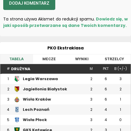
Ta strona używa Akismet do redukcji spamu.
Dowiedz się, w
jaki sposób przetwarzane są dane Twoich komentarzy.
PKO Ekstraklasa
TABELA
MECZE
WYNIKI
STRZELCY
DRUŻYNA
#
M
PKT
B (+/-)
Legia Warszawa
1
2
6
3
Jagiellonia Białystok
2
2
6
2
Wisła Kraków
3
3
6
1
Lech Poznań
4
2
4
1
Wisła Płock
5
3
4
0
GKS Katowice
6
2
3
1