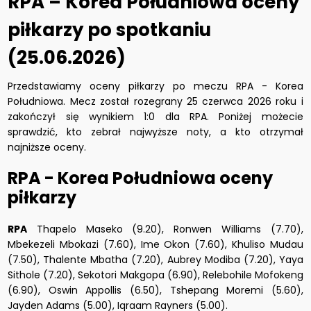
RPA – Korea Południowa oceny
piłkarzy po spotkaniu
(25.06.2026)
Przedstawiamy oceny piłkarzy po meczu RPA - Korea
Południowa. Mecz został rozegrany 25 czerwca 2026 roku i
zakończył się wynikiem 1:0 dla RPA. Poniżej możecie
sprawdzić, kto zebrał najwyższe noty, a kto otrzymał
najniższe oceny.
RPA - Korea Południowa oceny
piłkarzy
RPA
Thapelo Maseko (9.20), Ronwen Williams (7.70),
Mbekezeli Mbokazi (7.60), Ime Okon (7.60), Khuliso Mudau
(7.50), Thalente Mbatha (7.20), Aubrey Modiba (7.20), Yaya
Sithole (7.20), Sekotori Makgopa (6.90), Relebohile Mofokeng
(6.90), Oswin Appollis (6.50), Tshepang Moremi (5.60),
Jayden Adams (5.00), Iqraam Rayners (5.00).