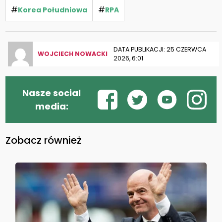
#
#
Korea Południowa
RPA
DATA PUBLIKACJI: 25 CZERWCA
WOJCIECH NOWACKI
2026, 6:01
Nasze social
media:
Zobacz również