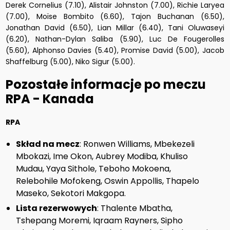
Derek Cornelius (7.10), Alistair Johnston (7.00), Richie Laryea
(7.00), Moïse Bombito (6.60), Tajon Buchanan (6.50),
Jonathan David (6.50), Lian Millar (6.40), Tani Oluwaseyi
(6.20), Nathan-Dylan Saliba (5.90), Luc De Fougerolles
(5.60), Alphonso Davies (5.40), Promise David (5.00), Jacob
Shaffelburg (5.00), Niko Sigur (5.00).
Pozostałe informacje po meczu
RPA - Kanada
RPA
Skład na mecz
: Ronwen Williams, Mbekezeli
Mbokazi, Ime Okon, Aubrey Modiba, Khuliso
Mudau, Yaya Sithole, Teboho Mokoena,
Relebohile Mofokeng, Oswin Appollis, Thapelo
Maseko, Sekotori Makgopa.
Lista rezerwowych
: Thalente Mbatha,
Tshepang Moremi, Iqraam Rayners, Sipho