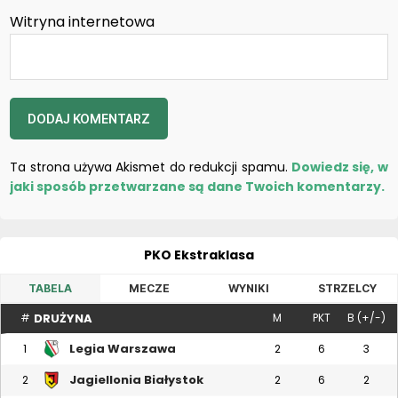
Witryna internetowa
Ta strona używa Akismet do redukcji spamu.
Dowiedz się, w
jaki sposób przetwarzane są dane Twoich komentarzy.
PKO Ekstraklasa
TABELA
MECZE
WYNIKI
STRZELCY
DRUŻYNA
#
M
PKT
B (+/-)
Legia Warszawa
1
2
6
3
Jagiellonia Białystok
2
2
6
2