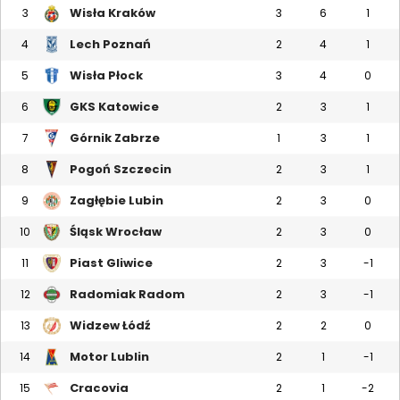
Wisła Kraków
3
3
6
1
Lech Poznań
4
2
4
1
Wisła Płock
5
3
4
0
GKS Katowice
6
2
3
1
Górnik Zabrze
7
1
3
1
Pogoń Szczecin
8
2
3
1
Zagłębie Lubin
9
2
3
0
Śląsk Wrocław
10
2
3
0
Piast Gliwice
11
2
3
-1
Radomiak Radom
12
2
3
-1
Widzew Łódź
13
2
2
0
Motor Lublin
14
2
1
-1
Cracovia
15
2
1
-2