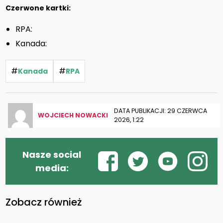
Czerwone kartki:
RPA:
Kanada:
#
#
Kanada
RPA
DATA PUBLIKACJI: 29 CZERWCA
WOJCIECH NOWACKI
2026, 1:22
Nasze social
media:
Zobacz również