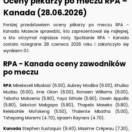
Oceny piłkarzy po meczu RPA –
Kanada (28.06.2026)
Poniżej przedstawiam oceny piłkarzy po meczu RPA -
Kanada. Możecie sprawdzić, kto zaprezentował się najlepiej,
a kto otrzymał najniższe noty. Spotkanie RPA - Kanada
zostało rozegrane 28 czerwca 2026 roku i zakończyło się
wynikiem 0:1.
RPA - Kanada oceny zawodników
po meczu
RPA
Mbekezeli Mbokazi (6.00), Aubrey Modiba (6.00), Khuliso
Mudau (6.00), Ime Okon (6.00), Ronwen Williams (6.00),
Teboho Mokoena (5.90), Yaya Sithole (5.90), Oswin Appollis
(5.80), Sekotori Makgopa (5.80), Thapelo Maseko (5.80),
Relebohile Mofokeng (5.50), Thalente Mbatha (5.00),
Tshepang Moremi (4.70), Iqraam Rayners (4.70).
Kanada
Stephen Eustaquio (9.40), Maxime Crépeau (7.20),