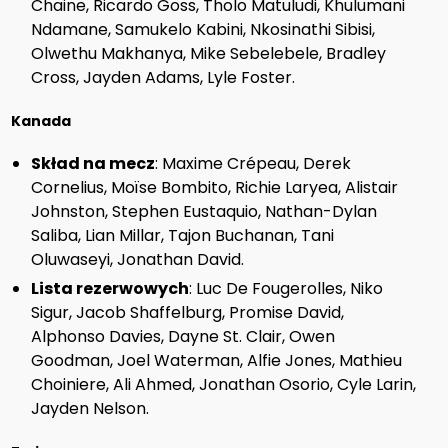
Chaine, Ricardo Goss, Tholo Matuludi, Khulumani
Ndamane, Samukelo Kabini, Nkosinathi Sibisi,
Olwethu Makhanya, Mike Sebelebele, Bradley
Cross, Jayden Adams, Lyle Foster.
Kanada
Skład na mecz
: Maxime Crépeau, Derek
Cornelius, Moïse Bombito, Richie Laryea, Alistair
Johnston, Stephen Eustaquio, Nathan-Dylan
Saliba, Lian Millar, Tajon Buchanan, Tani
Oluwaseyi, Jonathan David.
Lista rezerwowych
: Luc De Fougerolles, Niko
Sigur, Jacob Shaffelburg, Promise David,
Alphonso Davies, Dayne St. Clair, Owen
Goodman, Joel Waterman, Alfie Jones, Mathieu
Choiniere, Ali Ahmed, Jonathan Osorio, Cyle Larin,
Jayden Nelson.