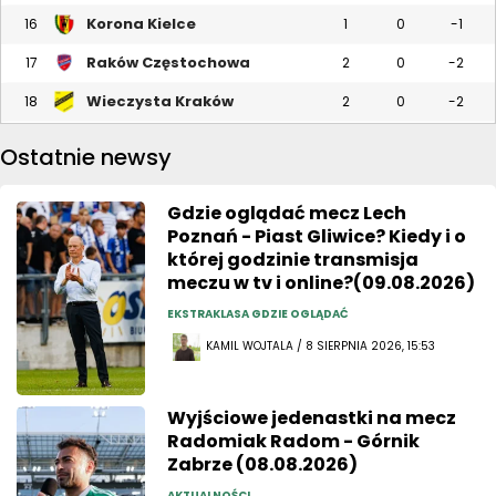
Korona Kielce
16
1
0
-1
Raków Częstochowa
17
2
0
-2
Wieczysta Kraków
18
2
0
-2
Ostatnie newsy
Gdzie oglądać mecz Lech
Poznań - Piast Gliwice? Kiedy i o
której godzinie transmisja
meczu w tv i online?(09.08.2026)
EKSTRAKLASA GDZIE OGLĄDAĆ
KAMIL WOJTALA / 8 SIERPNIA 2026, 15:53
Wyjściowe jedenastki na mecz
Radomiak Radom - Górnik
Zabrze (08.08.2026)
AKTUALNOŚCI