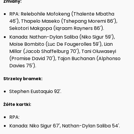
Zmiany:
RPA: Relebohile Mofokeng (Thalente Mbatha
46'), Thapelo Maseko (Tshepang Moremi 86'),
Sekotori Makgopa (Iqraam Rayners 86').
Kanada: Nathan-Dylan Saliba (Niko Sigur 59'),
Moïse Bombito (Luc De Fougerolles 59'), Lian
Millar (Jacob Shaffelburg 70'), Tani Oluwaseyi
(Promise David 70'), Tajon Buchanan (Alphonso
Davies 75').
Strzelcy bramek:
Stephen Eustaquio 92'.
Żółte kartki:
RPA:
Kanada: Niko Sigur 67', Nathan-Dylan Saliba 54'.