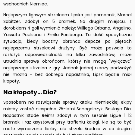
wschodnich Niemiec.
Najlepszym ligowym strzelcem Lipska jest pomocnik, Marcel
Sabitzer. Zdobył on 5 bramek. Na drugim miejscu, z
dorobkiem 4 goli wymienić należy: Williego Orbana, Angelino,
Yussufa Poulsena i Emila Forsberga. To dość specyficzna
sytuacja, kiedy boczny obrońca depcze po piętach
najlepszemu strzelcowi drużyny. Być może pozwala to
rozłożyć odpowiedzialność na kilku zawodników, może
utrudnia sprawę obrońcom, którzy nie mogą "wyłączyć"
najlepszego strzelca z gry. Jednak jednej rzeczy podważyć
nie można - bez dobrego napastnika, Lipsk będzie miał
kłopoty.
Na kłopoty... Dia?
Sposobem na rozwiązanie sprawy ataku niemieckiej ekipy
miałby zostać niespełna 25-letni Senegalczyk, Boulaye Dia.
Napastnik Stade Reims zdobył w tym sezonie Ligue 1 12
bramek i raz asystował przy trafieniu kolegi. Nie są to być
może wymarzone liczby, ale strzela średnio w co drugim