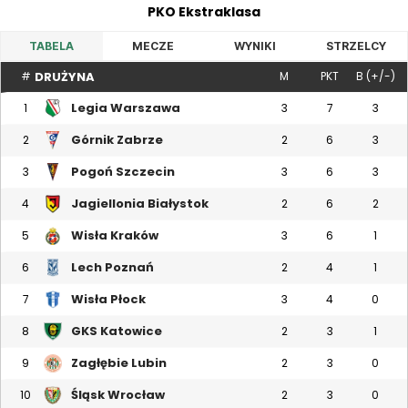
PKO Ekstraklasa
TABELA
MECZE
WYNIKI
STRZELCY
DRUŻYNA
#
M
PKT
B (+/-)
Legia Warszawa
1
3
7
3
Górnik Zabrze
2
2
6
3
Pogoń Szczecin
3
3
6
3
Jagiellonia Białystok
4
2
6
2
Wisła Kraków
5
3
6
1
Lech Poznań
6
2
4
1
Wisła Płock
7
3
4
0
GKS Katowice
8
2
3
1
Zagłębie Lubin
9
2
3
0
Śląsk Wrocław
10
2
3
0