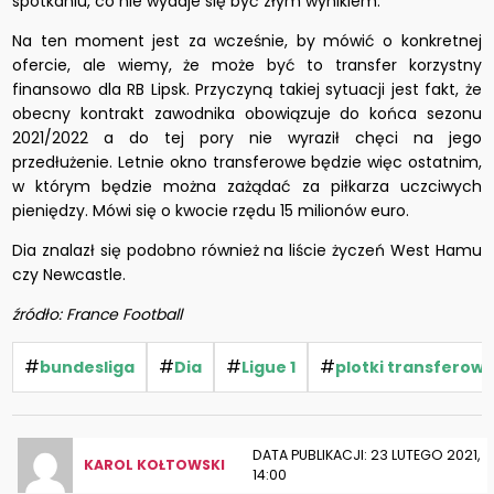
spotkaniu, co nie wydaje się być złym wynikiem.
Na ten moment jest za wcześnie, by mówić o konkretnej
ofercie, ale wiemy, że może być to transfer korzystny
finansowo dla RB Lipsk. Przyczyną takiej sytuacji jest fakt, że
obecny kontrakt zawodnika obowiązuje do końca sezonu
2021/2022 a do tej pory nie wyraził chęci na jego
przedłużenie. Letnie okno transferowe będzie więc ostatnim,
w którym będzie można zażądać za piłkarza uczciwych
pieniędzy. Mówi się o kwocie rzędu 15 milionów euro.
Dia znalazł się podobno również na liście życzeń West Hamu
czy Newcastle.
źródło: France Football
#
#
#
#
bundesliga
Dia
Ligue 1
plotki transferow
DATA PUBLIKACJI: 23 LUTEGO 2021,
KAROL KOŁTOWSKI
14:00