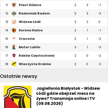
Piast Gliwice
11
2
3
-1
Radomiak Radom
12
3
3
-3
Widzew Łódź
13
2
2
0
Korona Kielce
14
2
1
-1
Cracovia
15
2
1
-2
Motor Lublin
16
3
1
-3
Raków Częstochowa
17
2
0
-2
Wieczysta Kraków
18
2
0
-2
Ostatnie newsy
Jagiellonia Białystok - Widzew
Łódź gdzie obejrzeć mecz na
żywo? Transmisja online i TV
(09.08.2026)