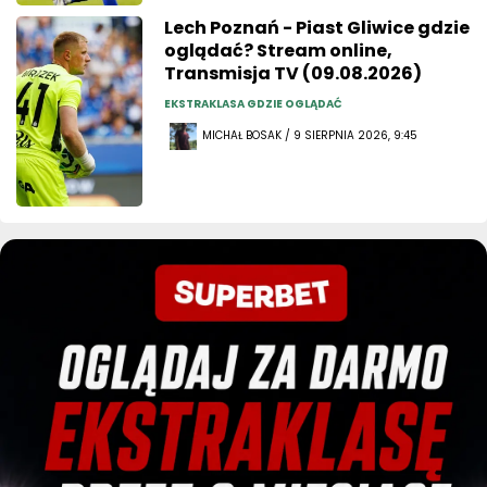
Lech Poznań - Piast Gliwice gdzie
oglądać? Stream online,
Transmisja TV (09.08.2026)
EKSTRAKLASA GDZIE OGLĄDAĆ
MICHAŁ BOSAK / 9 SIERPNIA 2026, 9:45