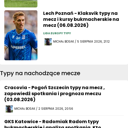
Lech Poznań - Klaksvik typy na
mecz i kursy bukmacherskie na
mecz (06.08.2026)
LIGA EUROPY TYPY
MICHAŁ BOSAK / 5 SIERPNIA 2026, 21:12
Typy na nachodzące mecze
Cracovia - Pogoń Szczecin typy na mecz ,
zapowiedź spotkania i prognoza meczu
(03.08.2026)
MICHAŁ BOSAK / 2 SIERPNIA 2026, 20:56
GKS Katowice - Radomiak Radom typy
bukmacherskie i analiza spotkania. Kto