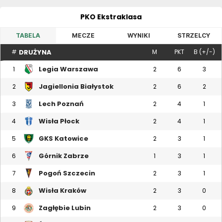
PKO Ekstraklasa
TABELA
MECZE
WYNIKI
STRZELCY
DRUŻYNA
#
M
PKT
B (+/-)
Legia Warszawa
1
2
6
3
Jagiellonia Białystok
2
2
6
2
Lech Poznań
3
2
4
1
Wisła Płock
4
2
4
1
GKS Katowice
5
2
3
1
Górnik Zabrze
6
1
3
1
Pogoń Szczecin
7
2
3
1
Wisła Kraków
8
2
3
0
Zagłębie Lubin
9
2
3
0