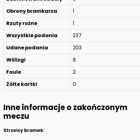
Obrony bramkarza
1
Rzuty rożne
1
Wszystkie podania
237
Udane podania
203
Wślizgi
8
Faule
2
Żółte kartki
0
Inne informacje o zakończonym
meczu
Strzelcy bramek: