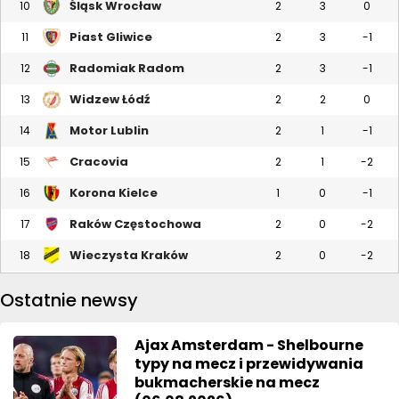
Śląsk Wrocław
10
2
3
0
Piast Gliwice
11
2
3
-1
Radomiak Radom
12
2
3
-1
Widzew Łódź
13
2
2
0
Motor Lublin
14
2
1
-1
Cracovia
15
2
1
-2
Korona Kielce
16
1
0
-1
Raków Częstochowa
17
2
0
-2
Wieczysta Kraków
18
2
0
-2
Ostatnie newsy
Ajax Amsterdam - Shelbourne
typy na mecz i przewidywania
bukmacherskie na mecz