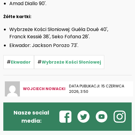
Amad Diallo 90'.
Żółte kartki:
Wybrzeże Kości Słoniowej: Guéla Doué 40',
Franck Kessié 38', Seko Fofana 28'.
Ekwador: Jackson Porozo 73'.
#
#
Ekwador
Wybrzeże Kości Słoniowej
DATA PUBLIKACJI: 15 CZERWCA
WOJCIECH NOWACKI
2026, 3:50
Nasze social
media: