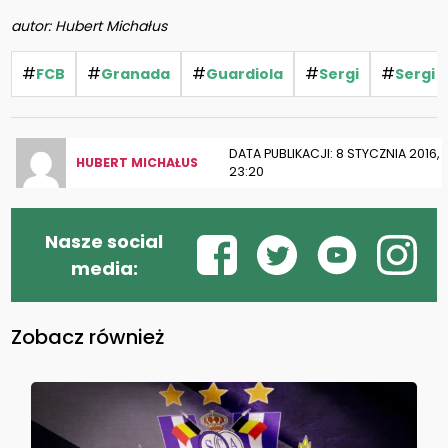
autor: Hubert Michałus
#
#
#
#
#
FCB
Granada
Guardiola
Sergi
Sergi 
DATA PUBLIKACJI: 8 STYCZNIA 2016,
HUBERT MICHAŁUS
23:20
Nasze social
media:
Zobacz również