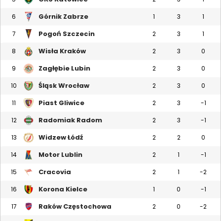
Górnik Zabrze
6
1
3
1
Pogoń Szczecin
7
2
3
1
Wisła Kraków
8
2
3
0
Zagłębie Lubin
9
2
3
0
Śląsk Wrocław
10
2
3
0
Piast Gliwice
11
2
3
-1
Radomiak Radom
12
2
3
-1
Widzew Łódź
13
2
2
0
Motor Lublin
14
2
1
-1
Cracovia
15
2
1
-2
Korona Kielce
16
1
0
-1
Raków Częstochowa
17
2
0
-2