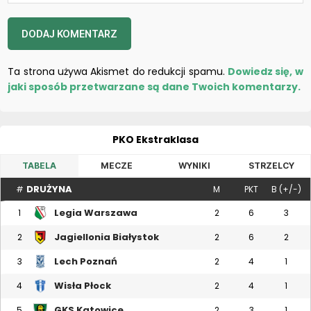
Ta strona używa Akismet do redukcji spamu.
Dowiedz się, w
jaki sposób przetwarzane są dane Twoich komentarzy.
PKO Ekstraklasa
TABELA
MECZE
WYNIKI
STRZELCY
DRUŻYNA
#
M
PKT
B (+/-)
Legia Warszawa
1
2
6
3
Jagiellonia Białystok
2
2
6
2
Lech Poznań
3
2
4
1
Wisła Płock
4
2
4
1
GKS Katowice
5
2
3
1