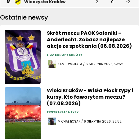
Wieczysta Kraków
18
2
0
-2
Ostatnie newsy
Skrót meczu PAOK Saloniki -
Anderlecht. Zobacz najlepsze
akcje ze spotkania (06.08.2026)
LIGA EUROPY SKRÓTY
KAMIL WOJTALA / 6 SIERPNIA 2026, 23:52
Wisła Kraków - Wisła Płock typy i
kursy. Kto faworytem meczu?
(07.08.2026)
EKSTRAKLASA TYPY
MICHAŁ BOSAK / 6 SIERPNIA 2026, 22:52