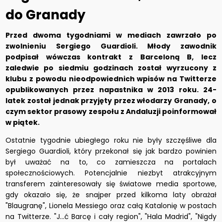
do Granady
Przed dwoma tygodniami w mediach zawrzało po
zwolnieniu Sergiego Guardioli. Młody zawodnik
podpisał wówczas kontrakt z Barceloną B, lecz
zaledwie po siedmiu godzinach został wyrzucony z
klubu z powodu nieodpowiednich wpisów na Twitterze
opublikowanych przez napastnika w 2013 roku. 24-
latek został jednak przyjęty przez włodarzy Granady, o
czym sektor prasowy zespołu z Andaluzji poinformował
w piątek.
Ostatnie tygodnie ubiegłego roku nie były szczęśliwe dla
Sergiego Guardioli, który przekonał się jak bardzo powinien
był uważać na to, co zamieszcza na portalach
społecznościowych. Potencjalnie niezbyt atrakcyjnym
transferem zainteresowały się światowe media sportowe,
gdy okazało się, że snajper przed kilkoma laty obrażał
"Blaugranę", Lionela Messiego oraz całą Katalonię w postach
na Twitterze. "J...ć Barcę i cały region", "Hala Madrid", "Nigdy