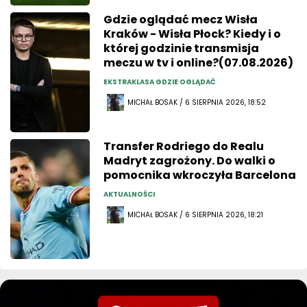
Gdzie oglądać mecz Wisła
Kraków - Wisła Płock? Kiedy i o
której godzinie transmisja
meczu w tv i online?(07.08.2026)
EKSTRAKLASA GDZIE OGLĄDAĆ
MICHAŁ BOSAK / 6 SIERPNIA 2026, 18:52
Transfer Rodriego do Realu
Madryt zagrożony. Do walki o
pomocnika wkroczyła Barcelona
AKTUALNOŚCI
MICHAŁ BOSAK / 6 SIERPNIA 2026, 18:21