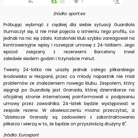
źródło: sport.es
Próbując wybrnąć z ciężkiej dla siebie sytuacji Guardiola
tłumaczył się, iż nie miał pojęcia o istnieniu tego profilu, co
jednak na nic się zdało. Kataloński klub szybko zareagował na
kontrowersyjne wpisy i rozwiązał umowę z 24-latkiem. Jego
epizod związany z rezerwami Barcelony trwał
zaledwie siedem godzin i trzynaście minut.
Tweety 24-latka nie uraziły jednak całego piłkarskiego
środowiska w Hiszpanii, przez co młody napastnik nie miał
problemów ze znalezieniem nowego klubu. Zespołem, który
sięgnął po Guardiolę jest Granada, której dziennikarze na
oficjalnej stronie internetowej poinformowali o podpisaniu
umowy przez zawodnika. 24-latek będzie występować w
zespole rezerw. W obwieszczeniu można przeczytać, iż
"działacze Granady są zadowoleni z zakontraktowania
piłkarza i wierzą w to, że będzie on przyszłością drużyny B".
źródło: Eurosport