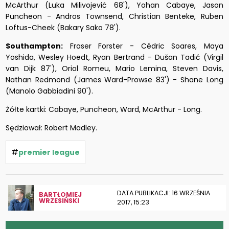
McArthur (Luka Milivojević 68'), Yohan Cabaye, Jason
Puncheon - Andros Townsend, Christian Benteke, Ruben
Loftus-Cheek (Bakary Sako 78').
Southampton:
Fraser Forster - Cédric Soares, Maya
Yoshida, Wesley Hoedt, Ryan Bertrand - Dušan Tadić (Virgil
van Dijk 87'), Oriol Romeu, Mario Lemina, Steven Davis,
Nathan Redmond (James Ward-Prowse 83') - Shane Long
(Manolo Gabbiadini 90').
Żółte kartki: Cabaye, Puncheon, Ward, McArthur - Long.
Sędziował: Robert Madley.
#
premier league
DATA PUBLIKACJI: 16 WRZEŚNIA
BARTŁOMIEJ
WRZESIŃSKI
2017, 15:23