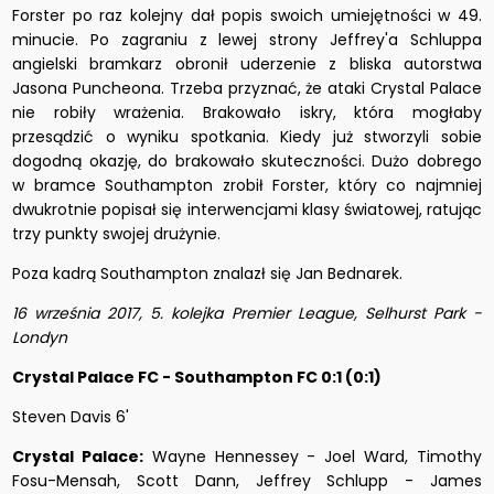
Forster po raz kolejny dał popis swoich umiejętności w 49.
minucie. Po zagraniu z lewej strony Jeffrey'a Schluppa
angielski bramkarz obronił uderzenie z bliska autorstwa
Jasona Puncheona. Trzeba przyznać, że ataki Crystal Palace
nie robiły wrażenia. Brakowało iskry, która mogłaby
przesądzić o wyniku spotkania. Kiedy już stworzyli sobie
dogodną okazję, do brakowało skuteczności. Dużo dobrego
w bramce Southampton zrobił Forster, który co najmniej
dwukrotnie popisał się interwencjami klasy światowej, ratując
trzy punkty swojej drużynie.
Poza kadrą Southampton znalazł się Jan Bednarek.
16 września 2017, 5. kolejka Premier League, Selhurst Park -
Londyn
Crystal Palace FC - Southampton FC 0:1 (0:1)
Steven Davis 6'
Crystal Palace:
Wayne Hennessey - Joel Ward, Timothy
Fosu-Mensah, Scott Dann, Jeffrey Schlupp - James