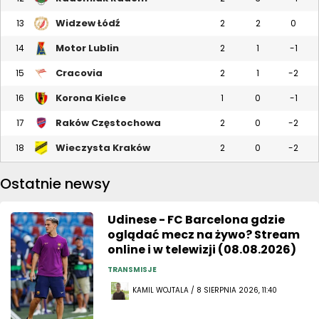
Widzew Łódź
13
2
2
0
Motor Lublin
14
2
1
-1
Cracovia
15
2
1
-2
Korona Kielce
16
1
0
-1
Raków Częstochowa
17
2
0
-2
Wieczysta Kraków
18
2
0
-2
Ostatnie newsy
Udinese - FC Barcelona gdzie
oglądać mecz na żywo? Stream
online i w telewizji (08.08.2026)
TRANSMISJE
KAMIL WOJTALA / 8 SIERPNIA 2026, 11:40