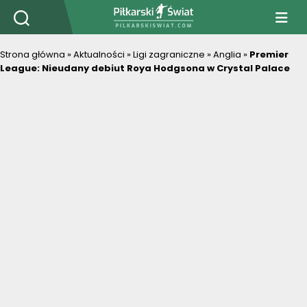
PiłkarskiSwiat.com
Strona główna
»
Aktualności
»
Ligi zagraniczne
»
Anglia
»
Premier
League: Nieudany debiut Roya Hodgsona w Crystal Palace