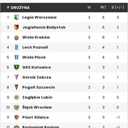
DRUŻYNA
#
M
PKT
B (+/-)
Legia Warszawa
1
2
6
3
Jagiellonia Białystok
2
2
6
2
Wisła Kraków
3
3
6
1
Lech Poznań
4
2
4
1
Wisła Płock
5
3
4
0
GKS Katowice
6
2
3
1
Górnik Zabrze
7
1
3
1
Pogoń Szczecin
8
2
3
1
Zagłębie Lubin
9
2
3
0
Śląsk Wrocław
10
2
3
0
Piast Gliwice
11
2
3
-1
Radomiak Radom
12
2
3
-1