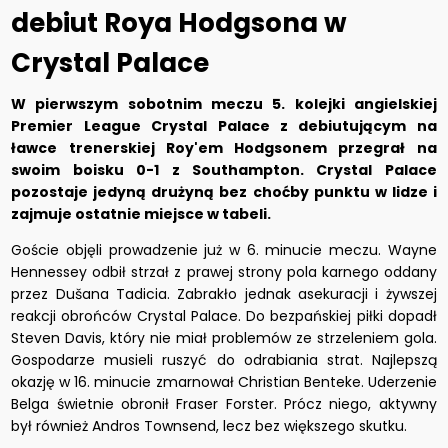
debiut Roya Hodgsona w
Crystal Palace
W pierwszym sobotnim meczu 5. kolejki angielskiej
Premier League Crystal Palace z debiutującym na
ławce trenerskiej Roy'em Hodgsonem przegrał na
swoim boisku 0-1 z Southampton. Crystal Palace
pozostaje jedyną drużyną bez choćby punktu w lidze i
zajmuje ostatnie miejsce w tabeli.
Goście objęli prowadzenie już w 6. minucie meczu. Wayne
Hennessey odbił strzał z prawej strony pola karnego oddany
przez Dušana Tadicia. Zabrakło jednak asekuracji i żywszej
reakcji obrońców Crystal Palace. Do bezpańskiej piłki dopadł
Steven Davis, który nie miał problemów ze strzeleniem gola.
Gospodarze musieli ruszyć do odrabiania strat. Najlepszą
okazję w 16. minucie zmarnował Christian Benteke. Uderzenie
Belga świetnie obronił Fraser Forster. Prócz niego, aktywny
był również Andros Townsend, lecz bez większego skutku.