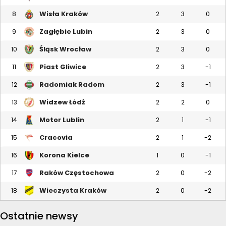
Wisła Kraków
8
2
3
0
Zagłębie Lubin
9
2
3
0
Śląsk Wrocław
10
2
3
0
Piast Gliwice
11
2
3
-1
Radomiak Radom
12
2
3
-1
Widzew Łódź
13
2
2
0
Motor Lublin
14
2
1
-1
Cracovia
15
2
1
-2
Korona Kielce
16
1
0
-1
Raków Częstochowa
17
2
0
-2
Wieczysta Kraków
18
2
0
-2
Ostatnie newsy