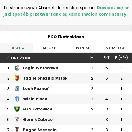
Ta strona używa Akismet do redukcji spamu.
Dowiedz się, w
jaki sposób przetwarzane są dane Twoich komentarzy.
PKO Ekstraklasa
TABELA
MECZE
WYNIKI
STRZELCY
DRUŻYNA
#
M
PKT
B (+/-)
Legia Warszawa
1
2
6
3
Jagiellonia Białystok
2
2
6
2
Lech Poznań
3
2
4
1
Wisła Płock
4
2
4
1
GKS Katowice
5
2
3
1
Górnik Zabrze
6
1
3
1
Pogoń Szczecin
7
2
3
1