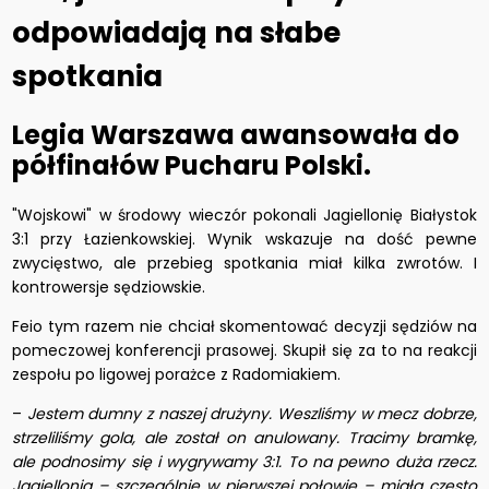
odpowiadają na słabe
spotkania
Legia Warszawa awansowała do
półfinałów Pucharu Polski.
"Wojskowi" w środowy wieczór pokonali Jagiellonię Białystok
3:1 przy Łazienkowskiej. Wynik wskazuje na dość pewne
zwycięstwo, ale przebieg spotkania miał kilka zwrotów. I
kontrowersje sędziowskie.
Feio tym razem nie chciał skomentować decyzji sędziów na
pomeczowej konferencji prasowej. Skupił się za to na reakcji
zespołu po ligowej porażce z Radomiakiem.
–
Jestem dumny z naszej drużyny. Weszliśmy w mecz dobrze,
strzeliliśmy gola, ale został on anulowany. Tracimy bramkę,
ale podnosimy się i wygrywamy 3:1. To na pewno duża rzecz.
Jagiellonia – szczególnie w pierwszej połowie – miała często