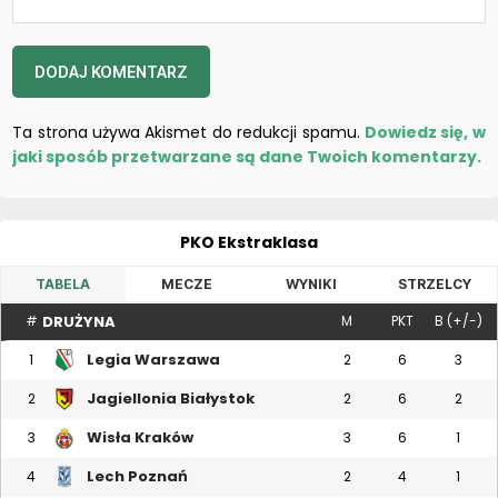
Ta strona używa Akismet do redukcji spamu.
Dowiedz się, w
jaki sposób przetwarzane są dane Twoich komentarzy.
PKO Ekstraklasa
TABELA
MECZE
WYNIKI
STRZELCY
DRUŻYNA
#
M
PKT
B (+/-)
Legia Warszawa
1
2
6
3
Jagiellonia Białystok
2
2
6
2
Wisła Kraków
3
3
6
1
Lech Poznań
4
2
4
1