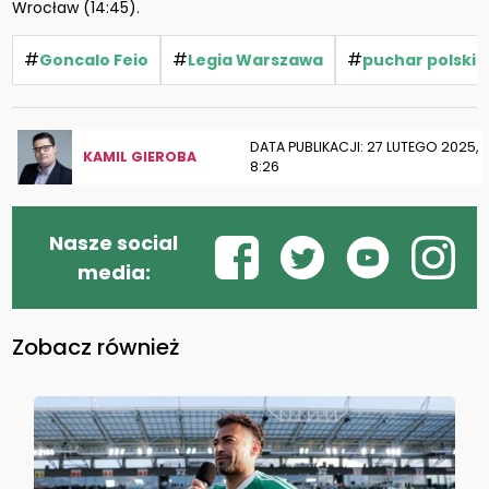
Wrocław (14:45).
#
#
#
Goncalo Feio
Legia Warszawa
puchar polski
DATA PUBLIKACJI: 27 LUTEGO 2025,
KAMIL GIEROBA
8:26
Nasze social
media:
Zobacz również