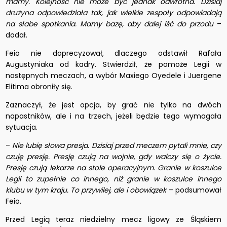
mamy. Kolejność nie może być jednak odwrotna. Dzisiaj
drużyna odpowiedziała tak, jak wielkie zespoły odpowiadają
na słabe spotkania. Mamy bazę, aby dalej iść do przodu
–
dodał.
Feio nie doprecyzował, dlaczego odstawił Rafała
Augustyniaka od kadry. Stwierdził, że pomoże Legii w
następnych meczach, a wybór Maxiego Oyedele i Juergene
Elitima obroniły się.
Zaznaczył, że jest opcja, by grać nie tylko na dwóch
napastników, ale i na trzech, jeżeli będzie tego wymagała
sytuacja.
–
Nie lubię słowa presja. Dzisiaj przed meczem pytali mnie, czy
czuję presję. Presję czują na wojnie, gdy walczy się o życie.
Presję czują lekarze na stole operacyjnym. Granie w koszulce
Legii to zupełnie co innego, niż granie w koszulce innego
klubu w tym kraju. To przywilej, ale i obowiązek
– podsumował
Feio.
Przed Legią teraz niedzielny mecz ligowy ze Śląskiem