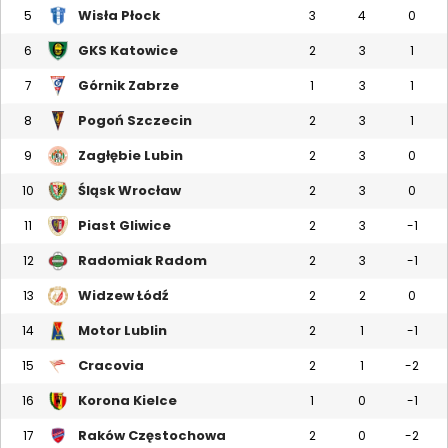
Wisła Płock
5
3
4
0
GKS Katowice
6
2
3
1
Górnik Zabrze
7
1
3
1
Pogoń Szczecin
8
2
3
1
Zagłębie Lubin
9
2
3
0
Śląsk Wrocław
10
2
3
0
Piast Gliwice
11
2
3
-1
Radomiak Radom
12
2
3
-1
Widzew Łódź
13
2
2
0
Motor Lublin
14
2
1
-1
Cracovia
15
2
1
-2
Korona Kielce
16
1
0
-1
Raków Częstochowa
17
2
0
-2