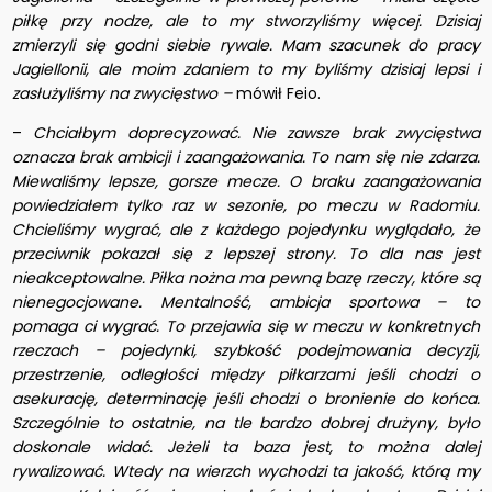
piłkę przy nodze, ale to my stworzyliśmy więcej. Dzisiaj
zmierzyli się godni siebie rywale. Mam szacunek do pracy
Jagiellonii, ale moim zdaniem to my byliśmy dzisiaj lepsi i
zasłużyliśmy na zwycięstwo –
mówił Feio.
–
Chciałbym doprecyzować. Nie zawsze brak zwycięstwa
oznacza brak ambicji i zaangażowania. To nam się nie zdarza.
Miewaliśmy lepsze, gorsze mecze. O braku zaangażowania
powiedziałem tylko raz w sezonie, po meczu w Radomiu.
Chcieliśmy wygrać, ale z każdego pojedynku wyglądało, że
przeciwnik pokazał się z lepszej strony. To dla nas jest
nieakceptowalne. Piłka nożna ma pewną bazę rzeczy, które są
nienegocjowane. Mentalność, ambicja sportowa – to
pomaga ci wygrać. To przejawia się w meczu w konkretnych
rzeczach – pojedynki, szybkość podejmowania decyzji,
przestrzenie, odległości między piłkarzami jeśli chodzi o
asekurację, determinację jeśli chodzi o bronienie do końca.
Szczególnie to ostatnie, na tle bardzo dobrej drużyny, było
doskonale widać. Jeżeli ta baza jest, to można dalej
rywalizować. Wtedy na wierzch wychodzi ta jakość, którą my