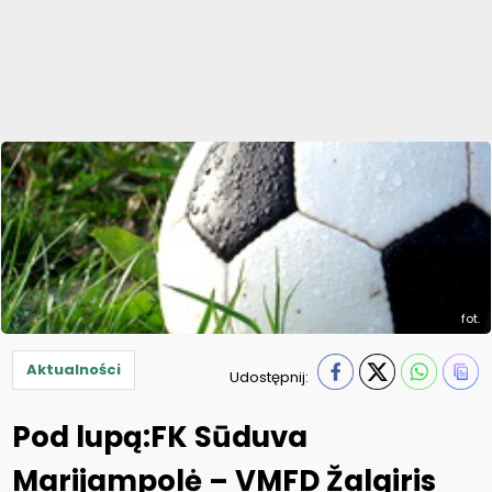
fot.
Aktualności
Udostępnij:
Pod lupą:FK Sūduva
Marijampolė – VMFD Žalgiris