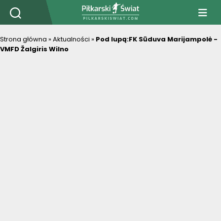
PiłkarskiSwiat.com
Strona główna
»
Aktualności
»
Pod lupą:FK Sūduva Marijampolė -
VMFD Žalgiris Wilno