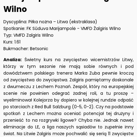
Wilno
Dyscyplina: Piłka nożna – Litwa (ekstraklasa)
Spotkanie: FK Sūduva Marijampolė - VMFD Žalgiris Wilno
Typ: VMFD Zalgiris Wilno
Kurs: 1.61
Bukmacher: Betsonic
Analiza:
Świetny kurs na zwycięstwo wicemistrzów Litwy,
którzy w tym sezonie nie mają sobie równych i pod
dowództwem polskiego trenera Marka Zuba pewnie kroczą
od zwycięstwa do zwycięstwa. Zalgiris pamiętamy doskonale
z dwumeczu z Lechem Poznań. Zespół, który na europejskiej
scenie nie powinien odegrać żadnej roli, a tu proszę –
wyeliminował Kolejorza by dopiero w kolejnej rundzie odpaść
po starciach z Red Bull Salzburg (0-5, 0-2). Czy na podstawie
spotkań z Lechem można oceniać potencjał tej drużyny i
przenieść to na rozgrywki ligowe? Chyba nie. Jednak nawet
eliminacje do LE, a liga naszych sąsiadów to zupełnie inny
świat. Na Litwie Zalgiris może pochwalić się serią 11 zwycięstw