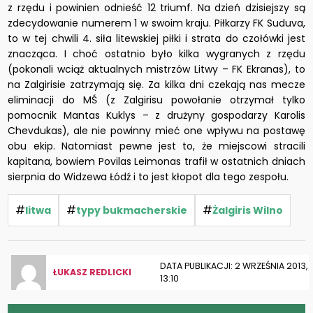
z rzędu i powinien odnieść 12 triumf. Na dzień dzisiejszy są
zdecydowanie numerem 1 w swoim kraju. Piłkarzy FK Suduva,
to w tej chwili 4. siła litewskiej piłki i strata do czołówki jest
znacząca. I choć ostatnio było kilka wygranych z rzędu
(pokonali wciąż aktualnych mistrzów Litwy – FK Ekranas), to
na Zalgirisie zatrzymają się. Za kilka dni czekają nas mecze
eliminacji do MŚ (z Zalgirisu powołanie otrzymał tylko
pomocnik Mantas Kuklys – z drużyny gospodarzy Karolis
Chevdukas), ale nie powinny mieć one wpływu na postawę
obu ekip. Natomiast pewne jest to, że miejscowi stracili
kapitana, bowiem Povilas Leimonas trafił w ostatnich dniach
sierpnia do Widzewa Łódź i to jest kłopot dla tego zespołu.
#
#
#
litwa
typy bukmacherskie
Żalgiris Wilno
DATA PUBLIKACJI: 2 WRZEŚNIA 2013,
ŁUKASZ REDLICKI
13:10