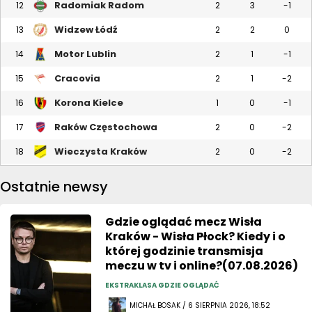
Radomiak Radom
12
2
3
-1
Widzew Łódź
13
2
2
0
Motor Lublin
14
2
1
-1
Cracovia
15
2
1
-2
Korona Kielce
16
1
0
-1
Raków Częstochowa
17
2
0
-2
Wieczysta Kraków
18
2
0
-2
Ostatnie newsy
Gdzie oglądać mecz Wisła
Kraków - Wisła Płock? Kiedy i o
której godzinie transmisja
meczu w tv i online?(07.08.2026)
EKSTRAKLASA GDZIE OGLĄDAĆ
MICHAŁ BOSAK / 6 SIERPNIA 2026, 18:52