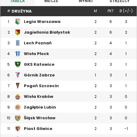
TABELA
MECZE
WYNIKI
STRZELCY
DRUŻYNA
#
M
PKT
B (+/-)
Legia Warszawa
1
2
6
3
Jagiellonia Białystok
2
2
6
2
Lech Poznań
3
2
4
1
Wisła Płock
4
2
4
1
GKS Katowice
5
2
3
1
Górnik Zabrze
6
1
3
1
Pogoń Szczecin
7
2
3
1
Wisła Kraków
8
2
3
0
Zagłębie Lubin
9
2
3
0
Śląsk Wrocław
10
2
3
0
Piast Gliwice
11
2
3
-1