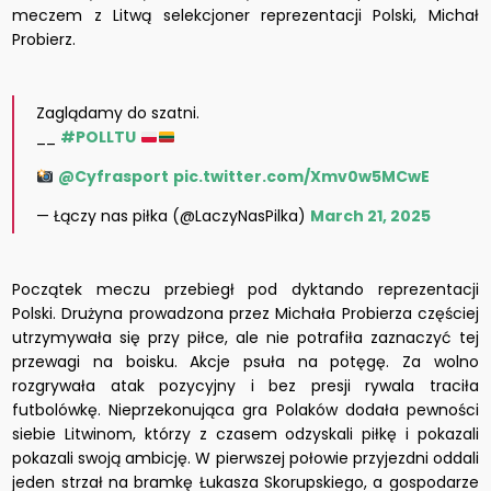
meczem z Litwą selekcjoner reprezentacji Polski, Michał
Probierz.
Zaglądamy do szatni.
__
#POLLTU
@Cyfrasport
pic.twitter.com/Xmv0w5MCwE
— Łączy nas piłka (@LaczyNasPilka)
March 21, 2025
Początek meczu przebiegł pod dyktando reprezentacji
Polski. Drużyna prowadzona przez Michała Probierza częściej
utrzymywała się przy piłce, ale nie potrafiła zaznaczyć tej
przewagi na boisku. Akcje psuła na potęgę. Za wolno
rozgrywała atak pozycyjny i bez presji rywala traciła
futbolówkę. Nieprzekonująca gra Polaków dodała pewności
siebie Litwinom, którzy z czasem odzyskali piłkę i pokazali
pokazali swoją ambicję. W pierwszej połowie przyjezdni oddali
jeden strzał na bramkę Łukasza Skorupskiego, a gospodarze