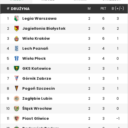
DRUŻYNA
#
M
PKT
B (+/-)
Legia Warszawa
1
2
6
3
Jagiellonia Białystok
2
2
6
2
Wisła Kraków
3
3
6
1
Lech Poznań
4
2
4
1
Wisła Płock
5
3
4
0
GKS Katowice
6
2
3
1
Górnik Zabrze
7
1
3
1
Pogoń Szczecin
8
2
3
1
Zagłębie Lubin
9
2
3
0
Śląsk Wrocław
10
2
3
0
Piast Gliwice
11
2
3
-1