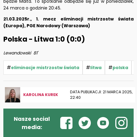
będzie Malta. To spotkanie odbędzie się już w poniedziałek,
24 marca o godzinie 20:45.
21.03.2025r., 1. mecz eliminacji mistrzostw świata
(Europa), PGE Narodowy (Warszawa)
Polska - Litwa 1:0 (0:0)
Lewandowski 81'
#
#
#
eliminacje mistrzostw świata
litwa
polska
DATA PUBLIKACJI: 21 MARCA 2025,
KAROLINA KUREK
22:40
Nasze social
media: