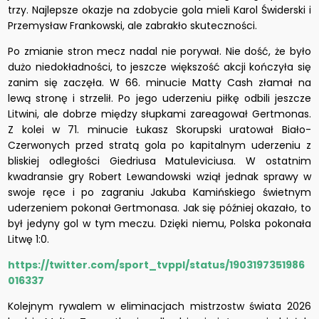
trzy. Najlepsze okazje na zdobycie gola mieli Karol Świderski i
Przemysław Frankowski, ale zabrakło skuteczności.
Po zmianie stron mecz nadal nie porywał. Nie dość, że było
dużo niedokładności, to jeszcze większość akcji kończyła się
zanim się zaczęła. W 66. minucie Matty Cash złamał na
lewą stronę i strzelił. Po jego uderzeniu piłkę odbili jeszcze
Litwini, ale dobrze między słupkami zareagował Gertmonas.
Z kolei w 71. minucie Łukasz Skorupski uratował Biało-
Czerwonych przed stratą gola po kapitalnym uderzeniu z
bliskiej odległości Giedriusa Matuleviciusa. W ostatnim
kwadransie gry Robert Lewandowski wziął jednak sprawy w
swoje ręce i po zagraniu Jakuba Kamińskiego świetnym
uderzeniem pokonał Gertmonasa. Jak się później okazało, to
był jedyny gol w tym meczu. Dzięki niemu, Polska pokonała
Litwę 1:0.
https://twitter.com/sport_tvppl/status/1903197351986
016337
Kolejnym rywalem w eliminacjach mistrzostw świata 2026