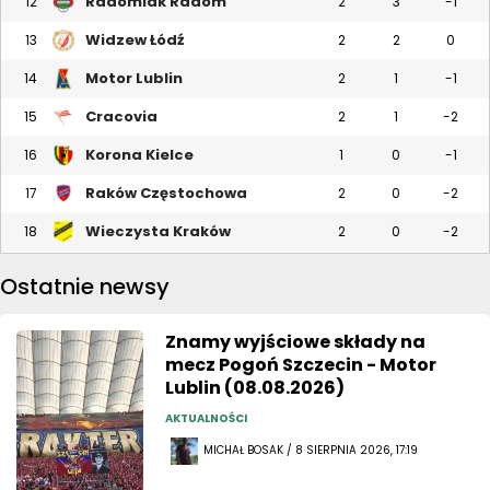
Radomiak Radom
12
2
3
-1
Widzew Łódź
13
2
2
0
Motor Lublin
14
2
1
-1
Cracovia
15
2
1
-2
Korona Kielce
16
1
0
-1
Raków Częstochowa
17
2
0
-2
Wieczysta Kraków
18
2
0
-2
Ostatnie newsy
Znamy wyjściowe składy na
mecz Pogoń Szczecin - Motor
Lublin (08.08.2026)
AKTUALNOŚCI
MICHAŁ BOSAK / 8 SIERPNIA 2026, 17:19