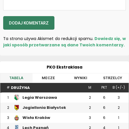
Ta strona używa Akismet do redukcji spamu.
Dowiedz się, w
jaki sposób przetwarzane są dane Twoich komentarzy.
PKO Ekstraklasa
TABELA
MECZE
WYNIKI
STRZELCY
DRUŻYNA
#
M
PKT
B (+/-)
Legia Warszawa
1
2
6
3
Jagiellonia Białystok
2
2
6
2
Wisła Kraków
3
3
6
1
Lech Poznań
4
2
4
1