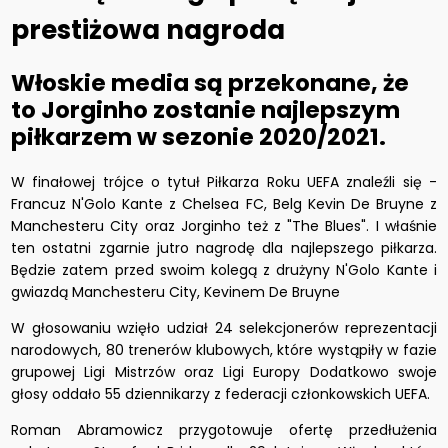
prestiżowa nagroda
Włoskie media są przekonane, że
to Jorginho zostanie najlepszym
piłkarzem w sezonie 2020/2021.
W finałowej trójce o tytuł Piłkarza Roku UEFA znaleźli się -
Francuz N'Golo Kante z Chelsea FC, Belg Kevin De Bruyne z
Manchesteru City oraz Jorginho też z "The Blues". I właśnie
ten ostatni zgarnie jutro nagrodę dla najlepszego piłkarza.
Będzie zatem
przed swoim kolegą z drużyny N'Golo Kante i
gwiazdą Manchesteru City, Kevinem De Bruyne
W głosowaniu wzięło udział 24 selekcjonerów reprezentacji
narodowych, 80 trenerów klubowych, które wystąpiły w fazie
grupowej Ligi Mistrzów oraz Ligi Europy Dodatkowo swoje
głosy oddało 55 dziennikarzy z federacji członkowskich UEFA.
Roman Abramowicz
przygotowuje ofertę przedłużenia