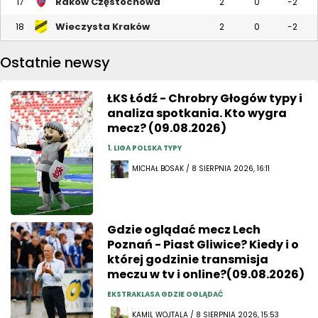
Raków Częstochowa
17
2
0
-2
Wieczysta Kraków
18
2
0
-2
Ostatnie newsy
ŁKS Łódź - Chrobry Głogów typy i
analiza spotkania. Kto wygra
mecz? (09.08.2026)
1. LIGA POLSKA TYPY
MICHAŁ BOSAK / 8 SIERPNIA 2026, 16:11
Gdzie oglądać mecz Lech
Poznań - Piast Gliwice? Kiedy i o
której godzinie transmisja
meczu w tv i online?(09.08.2026)
EKSTRAKLASA GDZIE OGLĄDAĆ
KAMIL WOJTALA / 8 SIERPNIA 2026, 15:53