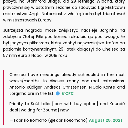
pobytu na Stamford Bridge.
dla 29-letniego Włocha, który
przyczynił się w ostatnim sezonie do zdobycia Ligi Mistrzów i
mistrzostwa Anglii. Natomiast z włoską kadrą był triumfował
w mistrzostwach Europy.
Jutrzejsza nagroda może zwiększyć nadzieje Jorginho na
zdobycie Złotej Piłki pod koniec roku, biorąc pod uwagę, że
był jedynym piłkarzem, który zdobył najważniejsze trofea na
poziomie kontynentalnym. 29-latek dołączył do Chelsea za
57 mln euro z Napoli w 2018 roku
Chelsea have meetings already scheduled in the next
weeks/months to discuss many contract extensions.
Antonio Rüdiger, Andreas Christensen, N’Golo Kanté and
Jorginho are in the list.
#CFC
Priority to Saúl talks [loan with buy option] and Koundé
deal [waiting for Zouma] now.
— Fabrizio Romano (@FabrizioRomano)
August 25, 2021