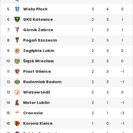
Wisła Płock
5
3
4
0
GKS Katowice
6
2
3
1
Górnik Zabrze
7
1
3
1
Pogoń Szczecin
8
2
3
1
Zagłębie Lubin
9
2
3
0
Śląsk Wrocław
10
2
3
0
Piast Gliwice
11
2
3
-1
Radomiak Radom
12
2
3
-1
Widzew Łódź
13
2
2
0
Motor Lublin
14
2
1
-1
Cracovia
15
2
1
-2
Korona Kielce
16
1
0
-1