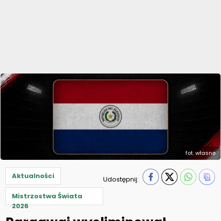
fot. własne
Aktualności
Udostępnij:
Mistrzostwa Świata
2026