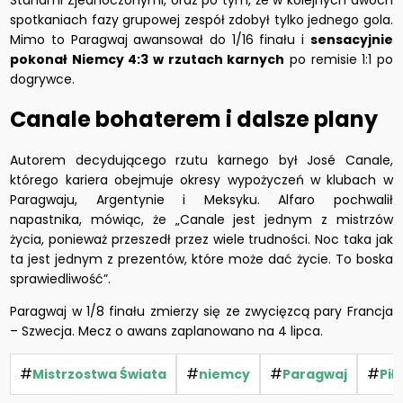
Stanami Zjednoczonymi, oraz po tym, że w kolejnych dwóch
spotkaniach fazy grupowej zespół zdobył tylko jednego gola.
Mimo to Paragwaj awansował do 1/16 finału i
sensacyjnie
pokonał Niemcy 4:3 w rzutach karnych
po remisie 1:1 po
dogrywce.
Canale bohaterem i dalsze plany
Autorem decydującego rzutu karnego był José Canale,
którego kariera obejmuje okresy wypożyczeń w klubach w
Paragwaju, Argentynie i Meksyku. Alfaro pochwalił
napastnika, mówiąc, że „Canale jest jednym z mistrzów
życia, ponieważ przeszedł przez wiele trudności. Noc taka jak
ta jest jednym z prezentów, które może dać życie. To boska
sprawiedliwość”.
Paragwaj w 1/8 finału zmierzy się ze zwycięzcą pary Francja
– Szwecja. Mecz o awans zaplanowano na 4 lipca.
#
#
#
#
Mistrzostwa Świata
niemcy
Paragwaj
Pił