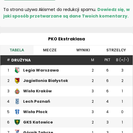
Ta strona używa Akismet do redukcji spamu.
Dowiedz się, w
jaki sposób przetwarzane są dane Twoich komentarzy.
PKO Ekstraklasa
TABELA
MECZE
WYNIKI
STRZELCY
DRUŻYNA
#
M
PKT
B (+/-)
Legia Warszawa
1
2
6
3
Jagiellonia Białystok
2
2
6
2
Wisła Kraków
3
3
6
1
Lech Poznań
4
2
4
1
Wisła Płock
5
3
4
0
GKS Katowice
6
2
3
1
Górnik Zabrze
7
1
3
1