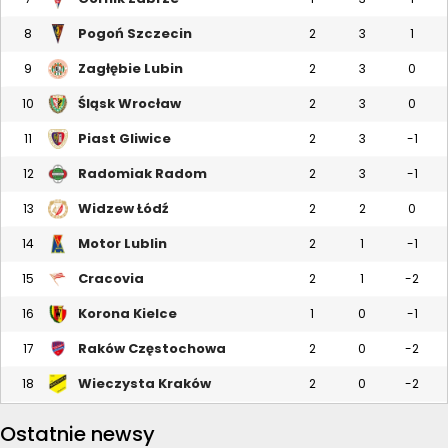
Pogoń Szczecin
8
2
3
1
Zagłębie Lubin
9
2
3
0
Śląsk Wrocław
10
2
3
0
Piast Gliwice
11
2
3
-1
Radomiak Radom
12
2
3
-1
Widzew Łódź
13
2
2
0
Motor Lublin
14
2
1
-1
Cracovia
15
2
1
-2
Korona Kielce
16
1
0
-1
Raków Częstochowa
17
2
0
-2
Wieczysta Kraków
18
2
0
-2
Ostatnie newsy