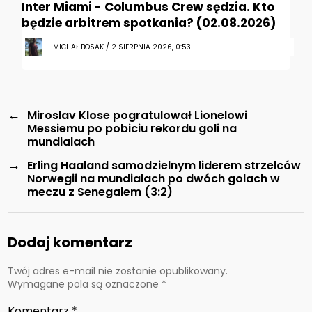
Inter Miami - Columbus Crew sędzia. Kto
będzie arbitrem spotkania? (02.08.2026)
MICHAŁ BOSAK / 2 SIERPNIA 2026, 0:53
←
Miroslav Klose pogratulował Lionelowi
Messiemu po pobiciu rekordu goli na
mundialach
→
Erling Haaland samodzielnym liderem strzelców
Norwegii na mundialach po dwóch golach w
meczu z Senegalem (3:2)
Dodaj komentarz
Twój adres e-mail nie zostanie opublikowany.
Wymagane pola są oznaczone
*
Komentarz
*