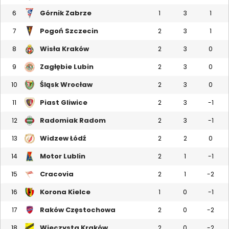
Górnik Zabrze
6
1
3
1
Pogoń Szczecin
7
2
3
1
Wisła Kraków
8
2
3
0
Zagłębie Lubin
9
2
3
0
Śląsk Wrocław
10
2
3
0
Piast Gliwice
11
2
3
-1
Radomiak Radom
12
2
3
-1
Widzew Łódź
13
2
2
0
Motor Lublin
14
2
1
-1
Cracovia
15
2
1
-2
Korona Kielce
16
1
0
-1
Raków Częstochowa
17
2
0
-2
Wieczysta Kraków
18
2
0
-2