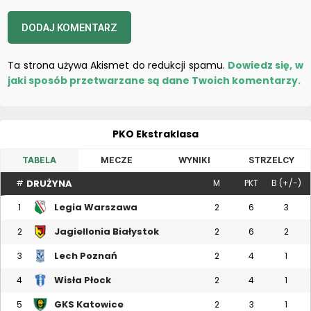
Ta strona używa Akismet do redukcji spamu.
Dowiedz się, w
jaki sposób przetwarzane są dane Twoich komentarzy.
PKO Ekstraklasa
TABELA
MECZE
WYNIKI
STRZELCY
DRUŻYNA
#
M
PKT
B (+/-)
Legia Warszawa
1
2
6
3
Jagiellonia Białystok
2
2
6
2
Lech Poznań
3
2
4
1
Wisła Płock
4
2
4
1
GKS Katowice
5
2
3
1