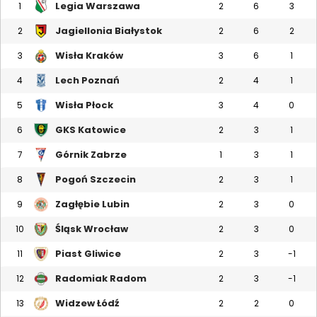
Legia Warszawa
1
2
6
3
Jagiellonia Białystok
2
2
6
2
Wisła Kraków
3
3
6
1
Lech Poznań
4
2
4
1
Wisła Płock
5
3
4
0
GKS Katowice
6
2
3
1
Górnik Zabrze
7
1
3
1
Pogoń Szczecin
8
2
3
1
Zagłębie Lubin
9
2
3
0
Śląsk Wrocław
10
2
3
0
Piast Gliwice
11
2
3
-1
Radomiak Radom
12
2
3
-1
Widzew Łódź
13
2
2
0