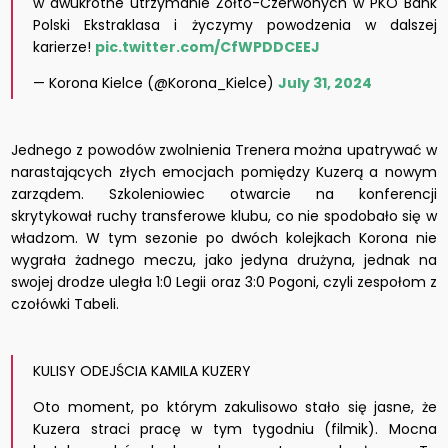
w dwukrotne utrzymanie Żółto-Czerwonych w PKO Bank
Polski Ekstraklasa i życzymy powodzenia w dalszej
karierze!
pic.twitter.com/CfWPDDCEEJ
— Korona Kielce (@Korona_Kielce)
July 31, 2024
Jednego z powodów zwolnienia Trenera można upatrywać w
narastających złych emocjach pomiędzy Kuzerą a nowym
zarządem. Szkoleniowiec otwarcie na konferencji
skrytykował ruchy transferowe klubu, co nie spodobało się w
władzom. W tym sezonie po dwóch kolejkach Korona nie
wygrała żadnego meczu, jako jedyna drużyna, jednak na
swojej drodze uległa 1:0 Legii oraz 3:0 Pogoni, czyli zespołom z
czołówki Tabeli.
KULISY ODEJŚCIA KAMILA KUZERY
Oto moment, po którym zakulisowo stało się jasne, że
Kuzera straci pracę w tym tygodniu (filmik). Mocna