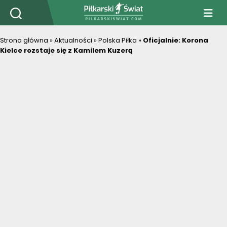
PiłkarskiSwiat.com
Strona główna
»
Aktualności
»
Polska Piłka
»
Oficjalnie: Korona
Kielce rozstaje się z Kamilem Kuzerą