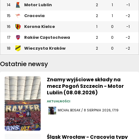
Motor Lublin
14
2
1
-1
Cracovia
15
2
1
-2
Korona Kielce
16
1
0
-1
Raków Częstochowa
17
2
0
-2
Wieczysta Kraków
18
2
0
-2
Ostatnie newsy
Znamy wyjściowe składy na
mecz Pogoń Szczecin - Motor
Lublin (08.08.2026)
AKTUALNOŚCI
MICHAŁ BOSAK / 8 SIERPNIA 2026, 17:19
Śląsk Wrocław - Cracovia typy