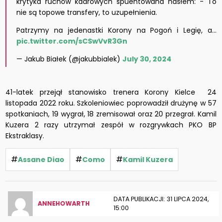
krytyka ruchów kadrowych spuentowana hasłem: - To
nie są topowe transfery, to uzupełnienia.
Patrzymy na jedenastki Korony na Pogoń i Legię, a…
pic.twitter.com/sCSwVvR3Gn
— Jakub Białek (@jakubbialek)
July 30, 2024
41-latek przejął stanowisko trenera Korony Kielce 24
listopada 2022 roku. Szkoleniowiec poprowadził drużynę w 57
spotkaniach, 19 wygrał, 18 zremisował oraz 20 przegrał. Kamil
Kuzera 2 razy utrzymał zespół w rozgrywkach PKO BP
Ekstraklasy.
#
#
#
Assane Diao
Como
Kamil Kuzera
DATA PUBLIKACJI: 31 LIPCA 2024,
ANNEHOWARTH
15:00