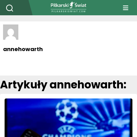
PiłkarskiSwiat.com
annehowarth
Artykuły annehowarth: