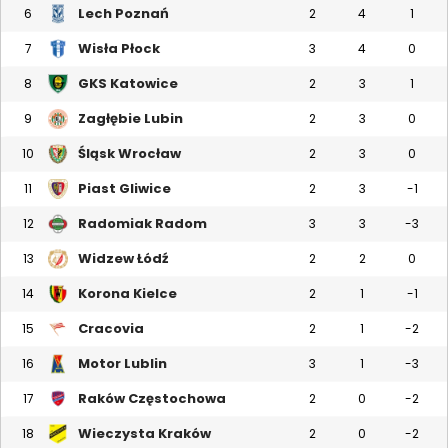
Lech Poznań
6
2
4
1
Wisła Płock
7
3
4
0
GKS Katowice
8
2
3
1
Zagłębie Lubin
9
2
3
0
Śląsk Wrocław
10
2
3
0
Piast Gliwice
11
2
3
-1
Radomiak Radom
12
3
3
-3
Widzew Łódź
13
2
2
0
Korona Kielce
14
2
1
-1
Cracovia
15
2
1
-2
Motor Lublin
16
3
1
-3
Raków Częstochowa
17
2
0
-2
Wieczysta Kraków
18
2
0
-2