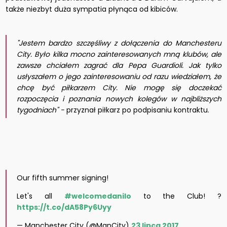
także niezbyt duża sympatia płynąca od kibiców.
"Jestem bardzo szczęśliwy z dołączenia do Manchesteru
City. Było kilka mocno zainteresowanych mną klubów, ale
zawsze chciałem zagrać dla Pepa Guardioli. Jak tylko
usłyszałem o jego zainteresowaniu od razu wiedziałem, że
chcę być piłkarzem City. Nie mogę się doczekać
rozpoczęcia i poznania nowych kolegów w najbliższych
tygodniach" -
przyznał piłkarz po podpisaniu kontraktu.
Our fifth summer signing!
Let's all
#welcomedanilo
to the Club! ?
https://t.co/dA58Py6Uyy
— Manchester City (@ManCity)
23 lipca 2017