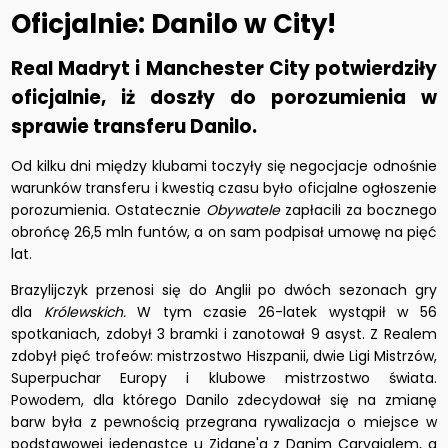
Oficjalnie: Danilo w City!
Real Madryt i Manchester City potwierdziły
oficjalnie, iż doszły do porozumienia w
sprawie transferu Danilo.
Od kilku dni między klubami toczyły się negocjacje odnośnie
warunków transferu i kwestią czasu było oficjalne ogłoszenie
porozumienia. Ostatecznie
Obywatele
zapłacili za bocznego
obrońcę 26,5 mln funtów, a on sam podpisał umowę na pięć
lat.
Brazylijczyk przenosi się do Anglii po dwóch sezonach gry
dla
Królewskich.
W tym czasie 26-latek wystąpił w 56
spotkaniach, zdobył 3 bramki i zanotował 9 asyst. Z Realem
zdobył pięć trofeów: mistrzostwo Hiszpanii, dwie Ligi Mistrzów,
Superpuchar Europy i klubowe mistrzostwo świata.
Powodem, dla którego Danilo zdecydował się na zmianę
barw była z pewnością przegrana rywalizacja o miejsce w
podstawowej jedenastce u Zidane'a z Danim Carvajalem, a