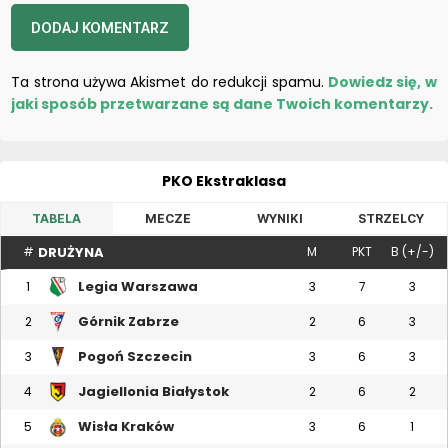
Ta strona używa Akismet do redukcji spamu.
Dowiedz się, w
jaki sposób przetwarzane są dane Twoich komentarzy.
PKO Ekstraklasa
TABELA
MECZE
WYNIKI
STRZELCY
DRUŻYNA
#
M
PKT
B (+/-)
Legia Warszawa
1
3
7
3
Górnik Zabrze
2
2
6
3
Pogoń Szczecin
3
3
6
3
Jagiellonia Białystok
4
2
6
2
Wisła Kraków
5
3
6
1