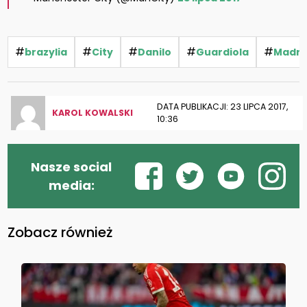
#
#
#
#
#
brazylia
City
Danilo
Guardiola
Madry
DATA PUBLIKACJI: 23 LIPCA 2017,
KAROL KOWALSKI
10:36
Nasze social
media:
Zobacz również