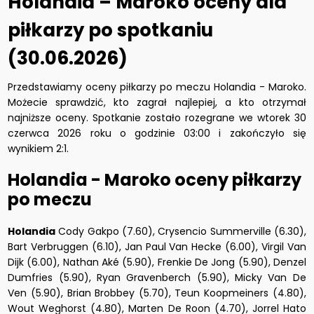
Holandia – Maroko oceny dla
piłkarzy po spotkaniu
(30.06.2026)
Przedstawiamy oceny piłkarzy po meczu Holandia - Maroko.
Możecie sprawdzić, kto zagrał najlepiej, a kto otrzymał
najniższe oceny. Spotkanie zostało rozegrane we wtorek 30
czerwca 2026 roku o godzinie 03:00 i zakończyło się
wynikiem 2:1.
Holandia - Maroko oceny piłkarzy
po meczu
Holandia
Cody Gakpo (7.60), Crysencio Summerville (6.30),
Bart Verbruggen (6.10), Jan Paul Van Hecke (6.00), Virgil Van
Dijk (6.00), Nathan Aké (5.90), Frenkie De Jong (5.90), Denzel
Dumfries (5.90), Ryan Gravenberch (5.90), Micky Van De
Ven (5.90), Brian Brobbey (5.70), Teun Koopmeiners (4.80),
Wout Weghorst (4.80), Marten De Roon (4.70), Jorrel Hato