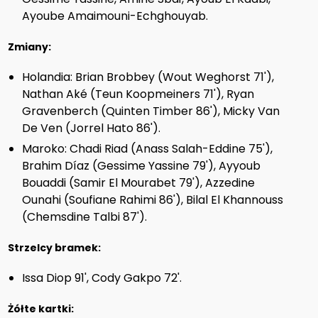
Ayoube Amaimouni-Echghouyab.
Zmiany:
Holandia: Brian Brobbey (Wout Weghorst 71'),
Nathan Aké (Teun Koopmeiners 71'), Ryan
Gravenberch (Quinten Timber 86'), Micky Van
De Ven (Jorrel Hato 86').
Maroko: Chadi Riad (Anass Salah-Eddine 75'),
Brahim Díaz (Gessime Yassine 79'), Ayyoub
Bouaddi (Samir El Mourabet 79'), Azzedine
Ounahi (Soufiane Rahimi 86'), Bilal El Khannouss
(Chemsdine Talbi 87').
Strzelcy bramek:
Issa Diop 91', Cody Gakpo 72'.
Żółte kartki: