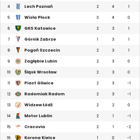
Lech Poznań
4
2
4
1
Wisła Płock
5
3
4
0
GKS Katowice
6
2
3
1
Górnik Zabrze
7
1
3
1
Pogoń Szczecin
8
2
3
1
Zagłębie Lubin
9
2
3
0
Śląsk Wrocław
10
2
3
0
Piast Gliwice
11
2
3
-1
Radomiak Radom
12
2
3
-1
Widzew Łódź
13
2
2
0
Motor Lublin
14
2
1
-1
Cracovia
15
2
1
-2
Korona Kielce
16
1
0
-1