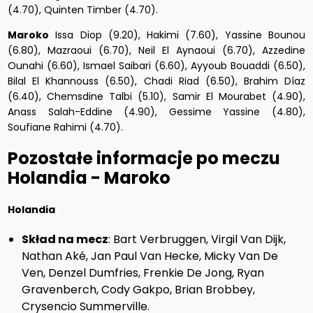
(4.70), Quinten Timber (4.70).
Maroko
Issa Diop (9.20), Hakimi (7.60), Yassine Bounou
(6.80), Mazraoui (6.70), Neil El Aynaoui (6.70), Azzedine
Ounahi (6.60), Ismael Saibari (6.60), Ayyoub Bouaddi (6.50),
Bilal El Khannouss (6.50), Chadi Riad (6.50), Brahim Díaz
(6.40), Chemsdine Talbi (5.10), Samir El Mourabet (4.90),
Anass Salah-Eddine (4.90), Gessime Yassine (4.80),
Soufiane Rahimi (4.70).
Pozostałe informacje po meczu
Holandia - Maroko
Holandia
Skład na mecz
: Bart Verbruggen, Virgil Van Dijk,
Nathan Aké, Jan Paul Van Hecke, Micky Van De
Ven, Denzel Dumfries, Frenkie De Jong, Ryan
Gravenberch, Cody Gakpo, Brian Brobbey,
Crysencio Summerville.