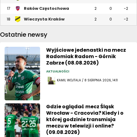
Raków Częstochowa
17
2
0
-2
Wieczysta Kraków
18
2
0
-2
Ostatnie newsy
Wyjściowe jedenastki na mecz
Radomiak Radom - Górnik
Zabrze (08.08.2026)
AKTUALNOŚCI
KAMIL WOJTALA / 8 SIERPNIA 2026, 14:11
Gdzie oglądać mecz Śląsk
Wrocław - Cracovia? Kiedy i o
której godzinie transmisja
meczu w telewizji i online?
(09.08.2026)