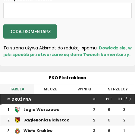
Ta strona używa Akismet do redukcji spamu.
Dowiedz się, w
jaki sposób przetwarzane są dane Twoich komentarzy.
PKO Ekstraklasa
TABELA
MECZE
WYNIKI
STRZELCY
DRUŻYNA
#
M
PKT
B (+/-)
Legia Warszawa
1
2
6
3
Jagiellonia Białystok
2
2
6
2
Wisła Kraków
3
3
6
1