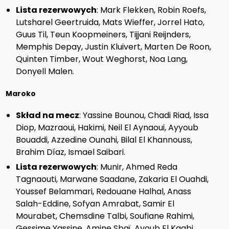
Lista rezerwowych
: Mark Flekken, Robin Roefs,
Lutsharel Geertruida, Mats Wieffer, Jorrel Hato,
Guus Til, Teun Koopmeiners, Tijjani Reijnders,
Memphis Depay, Justin Kluivert, Marten De Roon,
Quinten Timber, Wout Weghorst, Noa Lang,
Donyell Malen.
Maroko
Skład na mecz
: Yassine Bounou, Chadi Riad, Issa
Diop, Mazraoui, Hakimi, Neil El Aynaoui, Ayyoub
Bouaddi, Azzedine Ounahi, Bilal El Khannouss,
Brahim Díaz, Ismael Saibari.
Lista rezerwowych
: Munir, Ahmed Reda
Tagnaouti, Marwane Saadane, Zakaria El Ouahdi,
Youssef Belammari, Redouane Halhal, Anass
Salah-Eddine, Sofyan Amrabat, Samir El
Mourabet, Chemsdine Talbi, Soufiane Rahimi,
Gessime Yassine, Amine Sbaï, Ayoub El Kaabi,