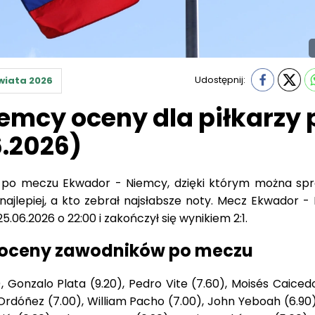
Udostępnij:
wiata 2026
emcy oceny dla piłkarzy 
.2026)
 po meczu Ekwador - Niemcy, dzięki którym można spr
ajlepiej, a kto zebrał najsłabsze noty. Mecz Ekwador -
.06.2026 o 22:00 i zakończył się wynikiem 2:1.
 oceny zawodników po meczu
, Gonzalo Plata (9.20), Pedro Vite (7.60), Moisés Caicedo
Ordóñez (7.00), William Pacho (7.00), John Yeboah (6.90