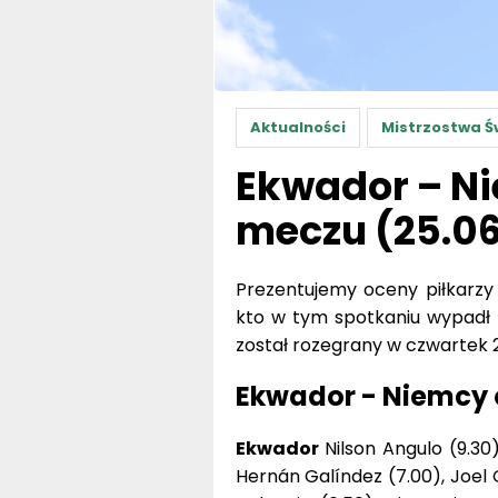
Aktualności
Mistrzostwa Ś
Ekwador – Ni
meczu (25.06
Prezentujemy oceny piłkarzy
kto w tym spotkaniu wypadł n
został rozegrany w czwartek 25
Ekwador - Niemcy
Ekwador
Nilson Angulo (9.30)
Hernán Galíndez (7.00), Joel 