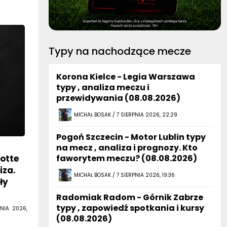
Typy na nachodzące mecze
Korona Kielce - Legia Warszawa
typy , analiza meczu i
przewidywania (08.08.2026)
MICHAŁ BOSAK / 7 SIERPNIA 2026, 22:29
Pogoń Szczecin - Motor Lublin typy
na mecz , analiza i prognozy. Kto
lotte
faworytem meczu? (08.08.2026)
iza.
MICHAŁ BOSAK / 7 SIERPNIA 2026, 19:36
ły
Radomiak Radom - Górnik Zabrze
typy , zapowiedź spotkania i kursy
NIA 2026,
(08.08.2026)