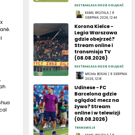
EKSTRAKLASA GDZIE OGLĄDAĆ
KAMIL WOJTALA / 8
SIERPNIA 2026, 12:44
ix
Korona Kielce -
Sané.
Legia Warszawa
l
gdzie obejrzeć?
Stream online i
transmisja TV
(08.08.2026)
EKSTRAKLASA GDZIE OGLĄDAĆ
MICHAŁ BOSAK / 8 SIERPNIA
,
2026, 12:18
oah
Udinese - FC
Barcelona gdzie
oglądać mecz na
oshua
żywo? Stream
cal
online i w telewizji
(08.08.2026)
TRANSMISJE