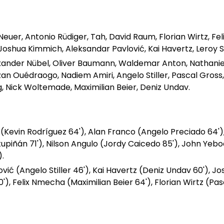
Neuer, Antonio Rüdiger, Tah, David Raum, Florian Wirtz, Fel
oshua Kimmich, Aleksandar Pavlović, Kai Havertz, Leroy 
exander Nübel, Oliver Baumann, Waldemar Anton, Nathanie
an Ouédraogo, Nadiem Amiri, Angelo Stiller, Pascal Gross,
, Nick Woltemade, Maximilian Beier, Deniz Undav.
(Kevin Rodríguez 64'), Alan Franco (Angelo Preciado 64')
tupiñán 71'), Nilson Angulo (Jordy Caicedo 85'), John Yeb
.
ić (Angelo Stiller 46'), Kai Havertz (Deniz Undav 60'), J
), Felix Nmecha (Maximilian Beier 64'), Florian Wirtz (Pas