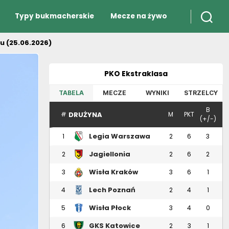
Typy bukmacherskie
Mecze na żywo
u (25.06.2026)
PKO Ekstraklasa
TABELA
MECZE
WYNIKI
STRZELCY
B
DRUŻYNA
#
M
PKT
(+/-)
Legia Warszawa
1
2
6
3
Jagiellonia
2
2
6
2
Białystok
Wisła Kraków
3
3
6
1
Lech Poznań
4
2
4
1
Wisła Płock
5
3
4
0
GKS Katowice
6
2
3
1