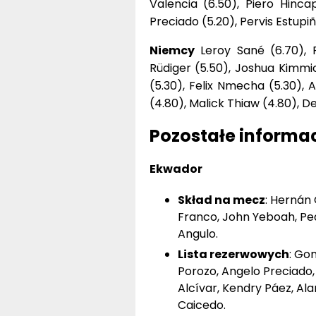
Valencia (6.50), Piero Hinca
Preciado (5.20), Pervis Estupi
Niemcy
Leroy Sané (6.70), F
Rüdiger (5.50), Joshua Kimmic
(5.30), Felix Nmecha (5.30), A
(4.80), Malick Thiaw (4.80), D
Pozostałe informa
Ekwador
Skład na mecz
: Hernán 
Franco, John Yeboah, Ped
Angulo.
Lista rezerwowych
: Go
Porozo, Angelo Preciado, 
Alcívar, Kendry Páez, Al
Caicedo.