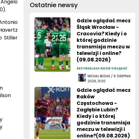
 Angelo
Ostatnie newsy
0).
Gdzie oglądać mecz
Antonio
Śląsk Wrocław -
Havertz
Cracovia? Kiedy i o
 Stiller
której godzinie
transmisja meczu w
telewizji i online?
(09.08.2026)
EKSTRAKLASA GDZIE OGLĄDAĆ
MICHAŁ BOSAK / 8 SIERPNIA
2026, 13:00
an
Gdzie oglądać mecz
ilson
Raków
Częstochowa -
Zagłębie Lubin?
Kiedy i o której
y
godzinie transmisja
y
meczu w telewizji i
online?(09.08.2026)