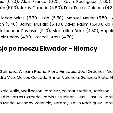
pié (6.30), Alan Franco (6.20), Kevin Rodríguez (5.60),
ñán (5.00), Jordy Caicedo (4.80), Félix Torres Caicedo (4.8
lorian Wirtz (5.70), Tah (5.50), Manuel Neuer (5.50), 
h (5.40), Jamal Musiala (5.40), David Raum (5.40), Kai 
leksandar Pavlović (5.10), Maximilian Beier (4.80), Angelo
eniz Undav (4.80), Pascal Gross (4.70).
cje po meczu Ekwador - Niemcy
Galíndez, William Pacho, Piero Hincapié, Joel Ordóñez, Al
ro Vite, Moisés Caicedo, Enner Valencia, Gonzalo Plata, N
nzalo Valle, Wellington Ramírez, Yaimar Medina, Jackson
Félix Torres Caicedo, Pervis Estupiñán, Denil Castillo, Jord
an Minda, Anthony Valencia, Jeremy, Kevin Rodríguez, Jord