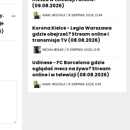
(09.08.2026)
→
y.
KAMIL WOJTALA / 8 SIERPNIA 2026, 12:44
je
Korona Kielce - Legia Warszawa
6)
gdzie obejrzeć? Stream online i
transmisja TV (08.08.2026)
MICHAŁ BOSAK / 8 SIERPNIA 2026, 12:18
Udinese - FC Barcelona gdzie
oglądać mecz na żywo? Stream
online i w telewizji (08.08.2026)
KAMIL WOJTALA / 8 SIERPNIA 2026, 11:40