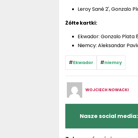
Leroy Sané 2', Gonzalo Pla
Żółte kartki:
Ekwador: Gonzalo Plata 89
Niemcy: Aleksandar Pavlo
#
#
Ekwador
niemcy
WOJCIECH NOWACKI
Nasze social media: