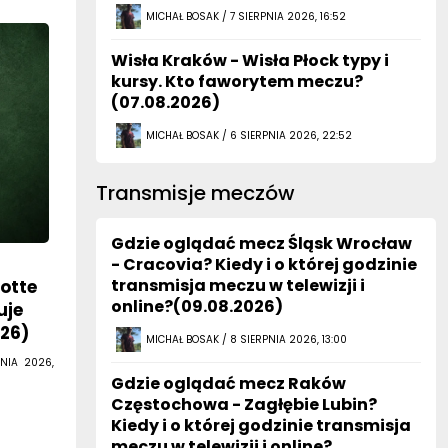
MICHAŁ BOSAK / 7 SIERPNIA 2026, 16:52
Wisła Kraków - Wisła Płock typy i
kursy. Kto faworytem meczu?
(07.08.2026)
MICHAŁ BOSAK / 6 SIERPNIA 2026, 22:52
Transmisje meczów
Gdzie oglądać mecz Śląsk Wrocław
- Cracovia? Kiedy i o której godzinie
transmisja meczu w telewizji i
lotte
online?(09.08.2026)
uje
026)
MICHAŁ BOSAK / 8 SIERPNIA 2026, 13:00
NIA 2026,
Gdzie oglądać mecz Raków
Częstochowa - Zagłębie Lubin?
Kiedy i o której godzinie transmisja
meczu w telewizji i online?