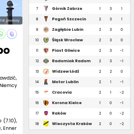
Górnik Zabrze
7
1
3
1
Pogoń Szczecin
8
2
3
1
fot. pixabay
Zagłębie Lubin
9
2
3
0
Śląsk Wrocław
10
2
3
0
po
Piast Gliwice
11
2
3
-1
Radomiak Radom
12
2
3
-1
Widzew Łódź
13
2
2
0
awdzić,
Motor Lublin
14
2
1
-1
 Niemcy
Cracovia
15
2
1
-2
Korona Kielce
16
1
0
-1
Raków
17
2
0
-2
Częstochowa
 (7.10),
Wieczysta Kraków
18
2
0
-2
), Enner