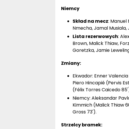
Niemcy
Skład na mecz
: Manuel 
Nmecha, Jamal Musiala, J
Lista rezerwowych
: Al
Brown, Malick Thiaw, Forz
Goretzka, Jamie Leweling
Zmiany:
Ekwador: Enner Valencia 
Piero Hincapié (Pervis Es
(Félix Torres Caicedo 85')
Niemcy: Aleksandar Pavlov
Kimmich (Malick Thiaw 60'
Gross 73').
Strzelcy bramek: