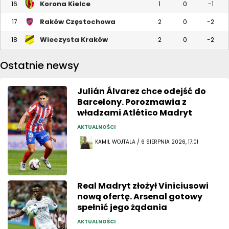
Korona Kielce
16
1
0
-1
Raków Częstochowa
17
2
0
-2
Wieczysta Kraków
18
2
0
-2
Ostatnie newsy
Julián Álvarez chce odejść do
Barcelony. Porozmawia z
władzami Atlético Madryt
AKTUALNOŚCI
KAMIL WOJTALA / 6 SIERPNIA 2026, 17:01
Real Madryt złożył Viniciusowi
nową ofertę. Arsenal gotowy
spełnić jego żądania
AKTUALNOŚCI