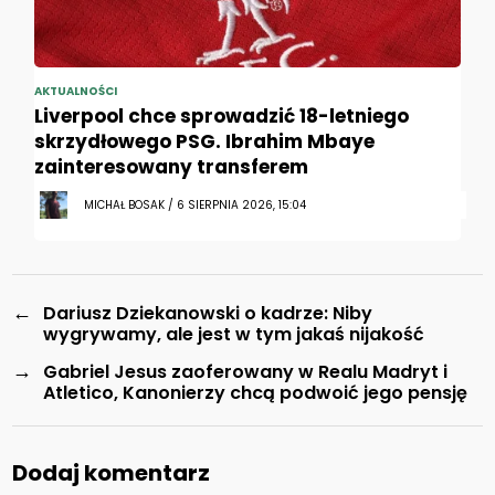
AKTUALNOŚCI
Liverpool chce sprowadzić 18-letniego
skrzydłowego PSG. Ibrahim Mbaye
zainteresowany transferem
MICHAŁ BOSAK / 6 SIERPNIA 2026, 15:04
←
Dariusz Dziekanowski o kadrze: Niby
wygrywamy, ale jest w tym jakaś nijakość
→
Gabriel Jesus zaoferowany w Realu Madryt i
Atletico, Kanonierzy chcą podwoić jego pensję
Dodaj komentarz