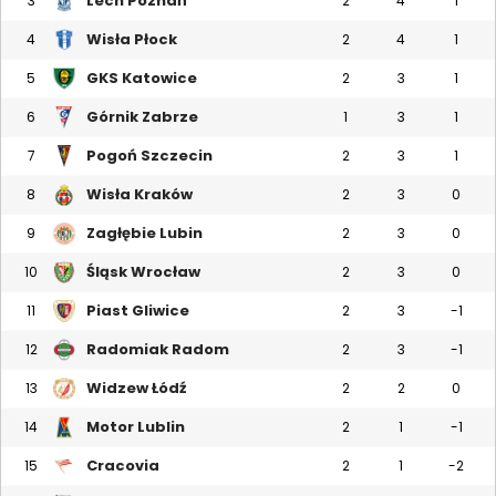
Lech Poznań
3
2
4
1
Wisła Płock
4
2
4
1
GKS Katowice
5
2
3
1
Górnik Zabrze
6
1
3
1
Pogoń Szczecin
7
2
3
1
Wisła Kraków
8
2
3
0
Zagłębie Lubin
9
2
3
0
Śląsk Wrocław
10
2
3
0
Piast Gliwice
11
2
3
-1
Radomiak Radom
12
2
3
-1
Widzew Łódź
13
2
2
0
Motor Lublin
14
2
1
-1
Cracovia
15
2
1
-2