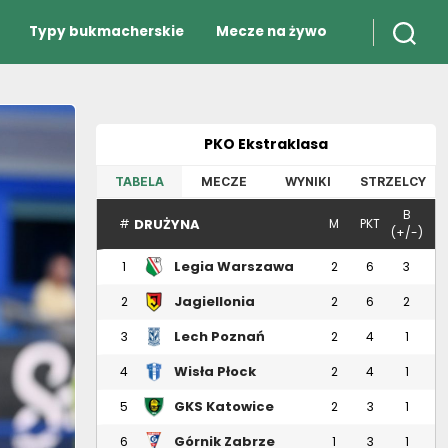
Typy bukmacherskie
Mecze na żywo
PKO Ekstraklasa
TABELA
MECZE
WYNIKI
STRZELCY
B
DRUŻYNA
#
M
PKT
(+/-)
Legia Warszawa
1
2
6
3
Jagiellonia
2
2
6
2
Białystok
Lech Poznań
3
2
4
1
Wisła Płock
4
2
4
1
GKS Katowice
5
2
3
1
Górnik Zabrze
6
1
3
1