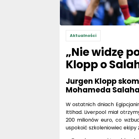
Aktualności
„Nie widzę p
Klopp o Sala
Jurgen Klopp skom
Mohameda Salaha
W ostatnich dniach Egipcjanin
Ittihad. Liverpool miał otrzy
200 milionów euro, co wzbud
uspokoić szkoleniowiec ekipy z