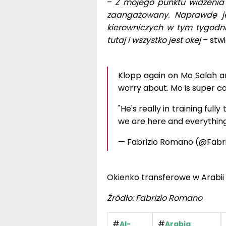
–
Z mojego punktu widzenia
zaangażowany. Naprawdę je
kierowniczych w tym tygodni
tutaj i wszystko jest okej
– stwi
Klopp again on Mo Salah and
worry about. Mo is super c
"He's really in training fully
we are here and everything 
— Fabrizio Romano (@Fab
Okienko transferowe w Arabii 
Źródło: Fabrizio Romano
#
#
Al-
Arabia