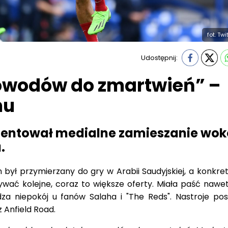
fot. Tw
Udostępnij:
owodów do zmartwień” –
hu
entował medialne zamieszanie wok
.
 był przymierzany do gry w Arabii Saudyjskiej, a konkret
mywać kolejne, coraz to większe oferty. Miała paść nawe
za niepokój u fanów Salaha i "The Reds". Nastroje pos
 Anfield Road.