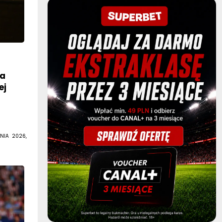
z
ła
ej
NIA 2026,