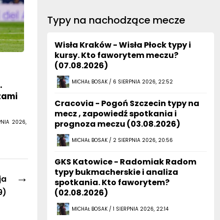
Typy na nachodzące mecze
Wisła Kraków - Wisła Płock typy i
kursy. Kto faworytem meczu?
(07.08.2026)
MICHAŁ BOSAK / 6 SIERPNIA 2026, 22:52
.
zami
Cracovia - Pogoń Szczecin typy na
mecz , zapowiedź spotkania i
PNIA 2026,
prognoza meczu (03.08.2026)
MICHAŁ BOSAK / 2 SIERPNIA 2026, 20:56
GKS Katowice - Radomiak Radom
typy bukmacherskie i analiza
→
ja
spotkania. Kto faworytem?
9)
(02.08.2026)
MICHAŁ BOSAK / 1 SIERPNIA 2026, 22:14