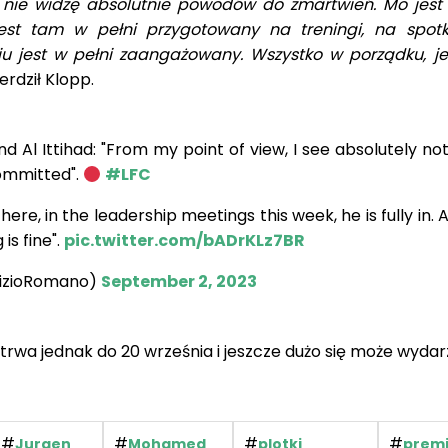
 nie widzę absolutnie powodów do zmartwień. Mo jest
st tam w pełni przygotowany na treningi, na spot
u jest w pełni zaangażowany. Wszystko w porządku, j
erdził Klopp.
 Al Ittihad: "From my point of view, I see absolutely no
ommitted".
#LFC
 there, in the leadership meetings this week, he is fully in. A
is fine".
pic.twitter.com/bADrKLz7BR
rizioRomano)
September 2, 2023
trwa jednak do 20 września i jeszcze dużo się może wydar
#
#
#
#
Jurgen
Mohamed
plotki
prem