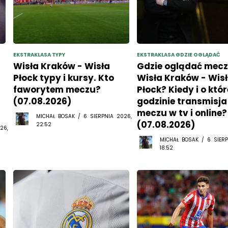
EKSTRAKLASA TYPY
EKSTRAKLASA GDZIE OGLĄDAĆ
Wisła Kraków - Wisła
Gdzie oglądać mec
Płock typy i kursy. Kto
Wisła Kraków - Wis
faworytem meczu?
Płock? Kiedy i o któr
(07.08.2026)
godzinie transmisja
meczu w tv i online?
MICHAŁ BOSAK / 6 SIERPNIA 2026,
(07.08.2026)
22:52
26,
MICHAŁ BOSAK / 6 SIERP
18:52