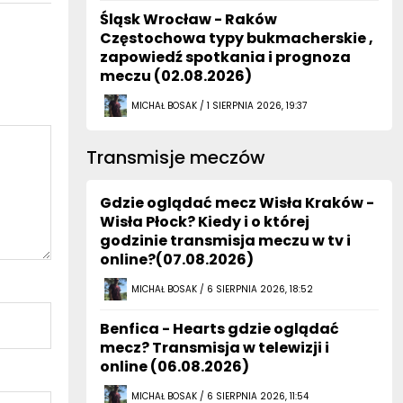
Śląsk Wrocław - Raków
Częstochowa typy bukmacherskie ,
zapowiedź spotkania i prognoza
meczu (02.08.2026)
MICHAŁ BOSAK / 1 SIERPNIA 2026, 19:37
Transmisje meczów
Gdzie oglądać mecz Wisła Kraków -
Wisła Płock? Kiedy i o której
godzinie transmisja meczu w tv i
online?(07.08.2026)
MICHAŁ BOSAK / 6 SIERPNIA 2026, 18:52
Benfica - Hearts gdzie oglądać
mecz? Transmisja w telewizji i
online (06.08.2026)
MICHAŁ BOSAK / 6 SIERPNIA 2026, 11:54