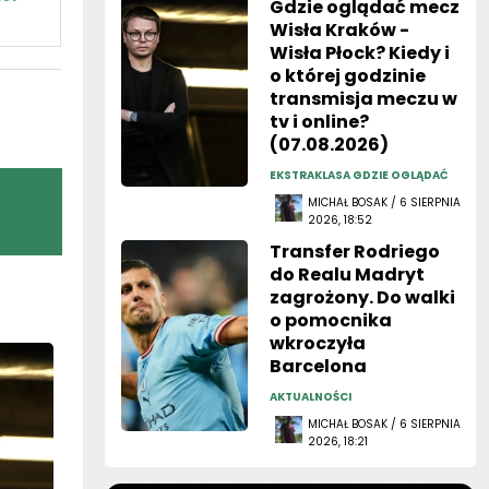
Gdzie oglądać mecz
Wisła Kraków -
Wisła Płock? Kiedy i
o której godzinie
transmisja meczu w
tv i online?
(07.08.2026)
EKSTRAKLASA GDZIE OGLĄDAĆ
MICHAŁ BOSAK / 6 SIERPNIA
2026, 18:52
Transfer Rodriego
do Realu Madryt
zagrożony. Do walki
o pomocnika
wkroczyła
Barcelona
AKTUALNOŚCI
MICHAŁ BOSAK / 6 SIERPNIA
2026, 18:21