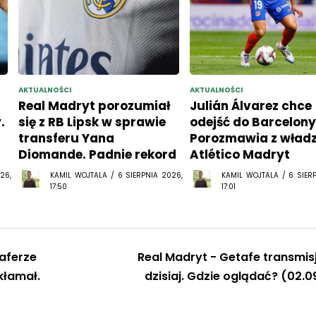
AKTUALNOŚCI
AKTUALNOŚCI
Real Madryt porozumiał
Julián Álvarez chce
.
się z RB Lipsk w sprawie
odejść do Barcelony
transferu Yana
Porozmawia z wład
Diomande. Padnie rekord
Atlético Madryt
26,
KAMIL WOJTALA / 6 SIERPNIA 2026,
KAMIL WOJTALA / 6 SIER
17:50
17:01
aferze
Real Madryt - Getafe transmis
kłamał.
dzisiaj. Gdzie oglądać? (02.0