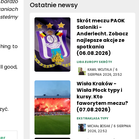
 bardzo
Ostatnie newsy
kaniach
esteśmy
Skrót meczu PAOK
Saloniki -
Anderlecht. Zobacz
najlepsze akcje ze
thing to
spotkania
(06.08.2026)
LIGA EUROPY SKRÓTY
ll good,
KAMIL WOJTALA / 6
SIERPNIA 2026, 23:52
Wisła Kraków -
Wisła Płock typy i
kursy. Kto
faworytem meczu?
zyć.
(07.08.2026)
EKSTRAKLASA TYPY
MICHAŁ BOSAK / 6 SIERPNIA
2026, 22:52
ier