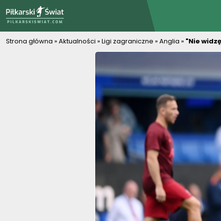
PiłkarskiSwiat.com
Strona główna
»
Aktualności
»
Ligi zagraniczne
»
Anglia
»
"Nie widz