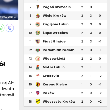
Pogoń Szczecin
7
2
3
1
Wisła Kraków
8
2
3
0
itter/X: @LFC
Zagłębie Lubin
9
2
3
0
Śląsk Wrocław
10
2
3
0
Piast Gliwice
11
2
3
-1
Radomiak Radom
12
2
3
-1
Widzew Łódź
13
2
2
0
ół
Motor Lublin
14
2
1
-1
Cracovia
15
2
1
-2
niej Al-
Korona Kielce
16
1
0
-1
t kwota
Raków
17
2
0
-2
tanowił
Częstochowa
Wieczysta Kraków
18
2
0
-2