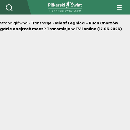
PiłkarskiSwiat.com
Strona główna
»
Transmisje
»
Miedź Legnica - Ruch Chorzów
gdzie obejrzeć mecz? Transmisja w TV i online (17.05.2026)