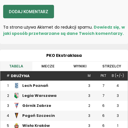
Ta strona używa Akismet do redukcji spamu.
Dowiedz się, w
jaki sposób przetwarzane są dane Twoich komentarzy.
PKO Ekstraklasa
TABELA
MECZE
WYNIKI
STRZELCY
DRUŻYNA
#
M
PKT
B (+/-)
Lech Poznań
1
3
7
4
Legia Warszawa
2
3
7
3
Górnik Zabrze
3
2
6
3
Pogoń Szczecin
4
3
6
3
Wisła Kraków
5
3
6
1