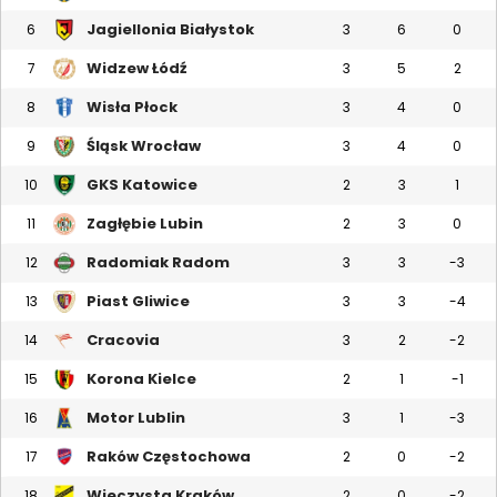
Jagiellonia Białystok
6
3
6
0
Widzew Łódź
7
3
5
2
Wisła Płock
8
3
4
0
Śląsk Wrocław
9
3
4
0
GKS Katowice
10
2
3
1
Zagłębie Lubin
11
2
3
0
Radomiak Radom
12
3
3
-3
Piast Gliwice
13
3
3
-4
Cracovia
14
3
2
-2
Korona Kielce
15
2
1
-1
Motor Lublin
16
3
1
-3
Raków Częstochowa
17
2
0
-2
Wieczysta Kraków
18
2
0
-2