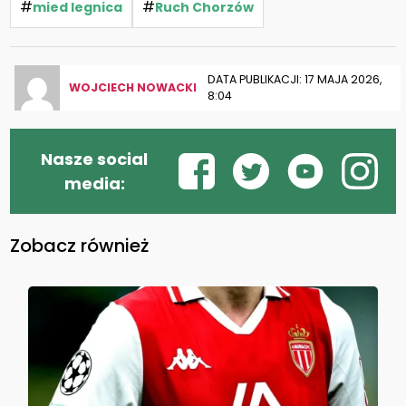
#
#
mied legnica
Ruch Chorzów
DATA PUBLIKACJI: 17 MAJA 2026,
WOJCIECH NOWACKI
8:04
Nasze social
media:
Zobacz również