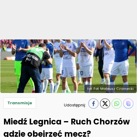
fot. Fot. Mateusz Czarnecki
Transmisje
Udostępnij:
Miedź Legnica – Ruch Chorzów
gdzie obejrzeć mecz?