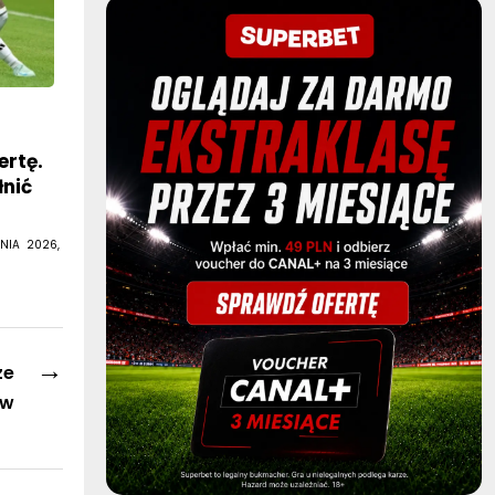
ertę.
łnić
NIA 2026,
→
ze
ów