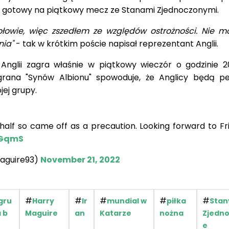
e gotowy na piątkowy mecz ze Stanami Zjednoczonymi.
połowie, więc zszedłem ze względów ostrożności. Nie m
nia"
- tak w krótkim poście napisał reprezentant Anglii.
Anglii zagra właśnie w piątkowy wieczór o godzinie 2
rana "Synów Albionu" spowoduje, że Anglicy będą pe
jej grupy.
d half so came off as a precaution. Looking forward to Fr
LGqmS
aguire93)
November 21, 2022
#
#
#
#
#
gru
Harry
Ir
mundial w
piłka
Stan
 b
Maguire
an
Katarze
nożna
Zjedn
e