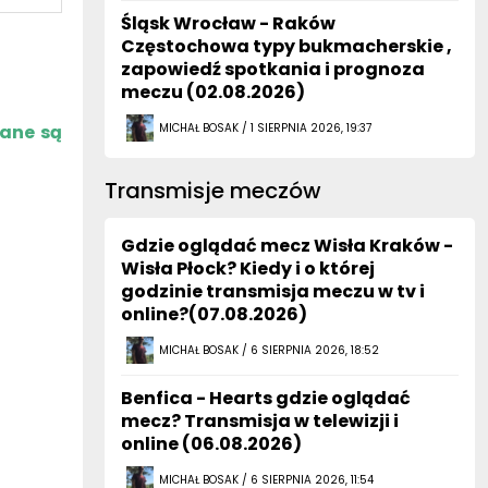
Śląsk Wrocław - Raków
Częstochowa typy bukmacherskie ,
zapowiedź spotkania i prognoza
meczu (02.08.2026)
zane są
MICHAŁ BOSAK / 1 SIERPNIA 2026, 19:37
Transmisje meczów
Gdzie oglądać mecz Wisła Kraków -
Wisła Płock? Kiedy i o której
godzinie transmisja meczu w tv i
online?(07.08.2026)
MICHAŁ BOSAK / 6 SIERPNIA 2026, 18:52
Benfica - Hearts gdzie oglądać
mecz? Transmisja w telewizji i
online (06.08.2026)
MICHAŁ BOSAK / 6 SIERPNIA 2026, 11:54