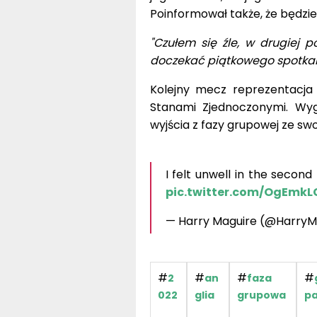
Poinformował także, że będzi
"Czułem się źle, w drugiej 
doczekać piątkowego spotka
Kolejny mecz reprezentacja 
Stanami Zjednoczonymi. Wyg
wyjścia z fazy grupowej ze swo
I felt unwell in the secon
pic.twitter.com/OgEmk
— Harry Maguire (@HarryM
#
#
#
#
2
an
faza
022
glia
grupowa
pa