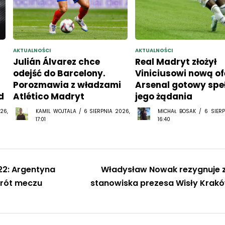
AKTUALNOŚCI
AKTUALNOŚCI
Julián Álvarez chce
Real Madryt złożył
odejść do Barcelony.
Viniciusowi nową of
Porozmawia z władzami
Arsenal gotowy spe
d
Atlético Madryt
jego żądania
26,
KAMIL WOJTALA / 6 SIERPNIA 2026,
MICHAŁ BOSAK / 6 SIERP
17:01
16:40
22: Argentyna
Władysław Nowak rezygnuje 
krót meczu
stanowiska prezesa Wisły Krak