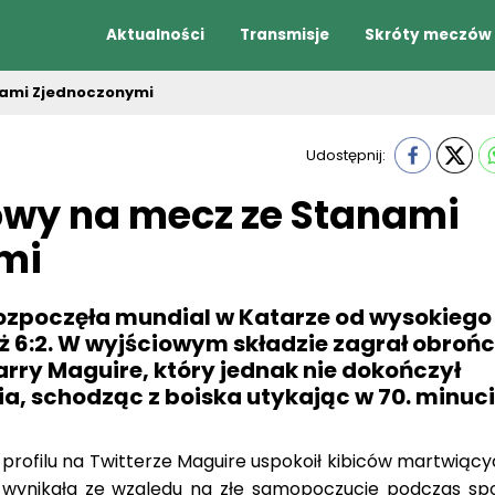
Aktualności
Transmisje
Skróty meczów
nami Zjednoczonymi
Udostępnij:
owy na mecz ze Stanami
mi
rozpoczęła mundial w Katarze od wysokiego
ż 6:2. W wyjściowym składzie zagrał obroń
rry Maguire, który jednak nie dokończył
a, schodząc z boiska utykając w 70. minuc
rofilu na Twitterze Maguire uspokoił kibiców martwiącyc
a wynikała ze względu na złe samopoczucie podczas spo