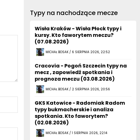
Typy na nachodzące mecze
Wisła Kraków - Wisła Płock typy i
kursy. Kto faworytem meczu?
(07.08.2026)
MICHAŁ BOSAK / 6 SIERPNIA 2026, 22:52
Cracovia - Pogoń Szczecin typy na
mecz , zapowiedź spotkania i
prognoza meczu (03.08.2026)
MICHAŁ BOSAK / 2 SIERPNIA 2026, 20:56
GKS Katowice - Radomiak Radom
typy bukmacherskie i analiza
spotkania. Kto faworytem?
(02.08.2026)
MICHAŁ BOSAK / 1 SIERPNIA 2026, 22:14