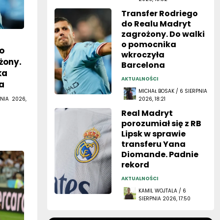
Transfer Rodriego
do Realu Madryt
zagrożony. Do walki
o pomocnika
o
wkroczyła
żony.
Barcelona
ka
AKTUALNOŚCI
a
MICHAŁ BOSAK / 6 SIERPNIA
NIA 2026,
2026, 18:21
Real Madryt
porozumiał się z RB
Lipsk w sprawie
transferu Yana
Diomande. Padnie
rekord
AKTUALNOŚCI
KAMIL WOJTALA / 6
SIERPNIA 2026, 17:50