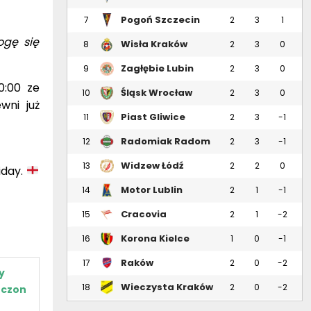
Pogoń Szczecin
7
2
3
1
ogę się
Wisła Kraków
8
2
3
0
Zagłębie Lubin
9
2
3
0
0:00 ze
Śląsk Wrocław
10
2
3
0
wni już
Piast Gliwice
11
2
3
-1
Radomiak Radom
12
2
3
-1
Widzew Łódź
13
2
2
0
iday.
Motor Lublin
14
2
1
-1
Cracovia
15
2
1
-2
Korona Kielce
16
1
0
-1
Raków
17
2
0
-2
y
Częstochowa
Wieczysta Kraków
18
2
0
-2
oczon