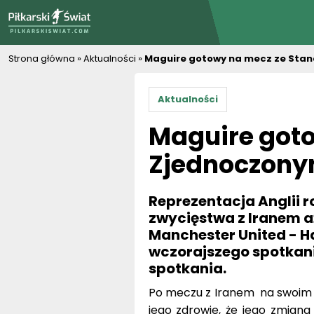
PiłkarskiSwiat.com
Strona główna
»
Aktualności
»
Maguire gotowy na mecz ze Sta
Aktualności
Maguire got
Zjednoczony
Reprezentacja Anglii 
zwycięstwa z Iranem a
Manchester United - Ha
wczorajszego spotkani
spotkania.
Po meczu z Iranem na swoim p
jego zdrowie, że jego zmian