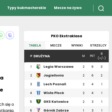
Typy bukmacherskie
Mecze na żywo
PKO Ekstraklasa
TABELA
MECZE
WYNIKI
STRZELCY
B
DRUŻYNA
#
M
PKT
(+/-)
Legia Warszawa
1
2
6
3
Jagiellonia
2
2
6
2
ca
Białystok
Lech Poznań
3
2
4
1
ie
Wisła Płock
4
2
4
1
GKS Katowice
5
2
3
1
h się o
tkania.
Górnik Zabrze
6
1
3
1