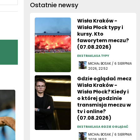
Ostatnie newsy
Wisła Kraków -
Wisła Płock typy i
kursy. Kto
faworytem meczu?
(07.08.2026)
EKSTRAKLASA TYPY
MICHAŁ BOSAK / 6 SIERPNIA
2026, 22:52
Gdzie oglądać mecz
Wisła Kraków -
Wisła Płock? Kiedy i
o której godzinie
transmisja meczu w
tv i online?
(07.08.2026)
EKSTRAKLASA GDZIE OGLĄDAĆ
MICHAŁ BOSAK / 6 SIERPNIA
2026, 18:52