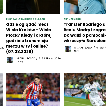
EKSTRAKLASA GDZIE OGLĄDAĆ
AKTUALNOŚCI
Gdzie oglądać mecz
Transfer Rodriego d
Wisła Kraków - Wisła
Realu Madryt zagro
Płock? Kiedy i o której
Do walki o pomocni
godzinie transmisja
wkroczyła Barcelon
meczu w tv i online?
26,
MICHAŁ BOSAK / 6 SIERP
(07.08.2026)
18:21
MICHAŁ BOSAK / 6 SIERPNIA 2026,
18:52