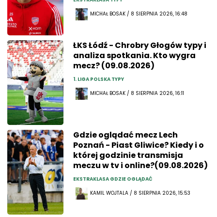
MICHAŁ BOSAK / 8 SIERPNIA 2026, 16:48
ŁKS Łódź - Chrobry Głogów typy i
analiza spotkania. Kto wygra
mecz? (09.08.2026)
1. LIGA POLSKA TYPY
MICHAŁ BOSAK / 8 SIERPNIA 2026, 16:11
Gdzie oglądać mecz Lech
Poznań - Piast Gliwice? Kiedy i o
której godzinie transmisja
meczu w tv i online?(09.08.2026)
EKSTRAKLASA GDZIE OGLĄDAĆ
KAMIL WOJTALA / 8 SIERPNIA 2026, 15:53