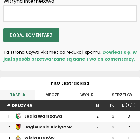
Witryna internetowa
Ta strona używa Akismet do redukcji spamu.
Dowiedz się, w
jaki sposób przetwarzane są dane Twoich komentarzy.
PKO Ekstraklasa
TABELA
MECZE
WYNIKI
STRZELCY
DRUŻYNA
#
M
PKT
B (+/-)
Legia Warszawa
1
2
6
3
Jagiellonia Białystok
2
2
6
2
Wisła Kraków
3
3
6
1