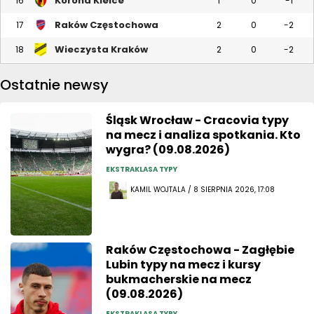
Korona Kielce
16
1
0
-1
Raków Częstochowa
17
2
0
-2
Wieczysta Kraków
18
2
0
-2
Ostatnie newsy
Śląsk Wrocław - Cracovia typy
na mecz i analiza spotkania. Kto
wygra? (09.08.2026)
EKSTRAKLASA TYPY
KAMIL WOJTALA / 8 SIERPNIA 2026, 17:08
Raków Częstochowa - Zagłębie
Lubin typy na mecz i kursy
bukmacherskie na mecz
(09.08.2026)
EKSTRAKLASA TYPY