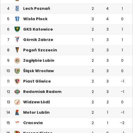
Lech Poznań
4
2
4
1
Wisła Płock
5
3
4
0
GKS Katowice
6
2
3
1
Górnik Zabrze
7
1
3
1
Pogoń Szczecin
8
2
3
1
Zagłębie Lubin
9
2
3
0
Śląsk Wrocław
10
2
3
0
Piast Gliwice
11
2
3
-1
Radomiak Radom
12
2
3
-1
Widzew Łódź
13
2
2
0
Motor Lublin
14
2
1
-1
Cracovia
15
2
1
-2