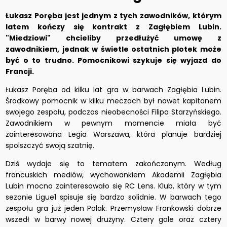
Łukasz Poręba jest jednym z tych zawodników, którym
latem kończy się kontrakt z Zagłębiem Lubin.
"Miedziowi" chcieliby przedłużyć umowę z
zawodnikiem, jednak w świetle ostatnich plotek może
być o to trudno. Pomocnikowi szykuje się wyjazd do
Francji.
Łukasz Poręba od kilku lat gra w barwach Zagłębia Lubin.
Środkowy pomocnik w kilku meczach był nawet kapitanem
swojego zespołu, podczas nieobecności Filipa Starzyńskiego.
Zawodnikiem w pewnym momencie miała być
zainteresowana Legia Warszawa, która planuje bardziej
spolszczyć swoją szatnię.
Dziś wydaje się to tematem zakończonym. Według
francuskich mediów, wychowankiem Akademii Zagłębia
Lubin mocno zainteresowało się RC Lens. Klub, który w tym
sezonie Ligue1 spisuje się bardzo solidnie. W barwach tego
zespołu gra już jeden Polak. Przemysław Frankowski dobrze
wszedł w barwy nowej drużyny. Cztery gole oraz cztery