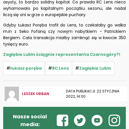
asysty, to bardzo solidny kapitał. Co prawda RC Lens nieco
wyhamowało po kapitalnym początku sezonu, ale nadal
liczą się oni w grze o europejskie puchary.
Gdyby Łukasz Poręba trafił do Lens, to czekałaby go walka
m.in z Seko Fofaną czy nowym nabytkiem - Patrickiem
Bergiem. Cała transakcja miałby zamknąć się w kwocie 350
tysięcy euro.
Zagłębie Lubin ściągnie reprezentanta Czarnogóry?!
#
#
#
łukasz poręba
RC Lens
Zagłębie Lubin
DATA PUBLIKACJI: 22 STYCZNIA
LESZEK URBAN
2022, 14:00
Nasze social
media: