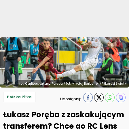
fot. Carlitos, Łukasz Poręba / fot. Mikołaj Barbanell (Piłkarski Świat)
Polska Piłka
Udostępnij:
Łukasz Poręba z zaskakującym
transferem? Chce go RC Lens