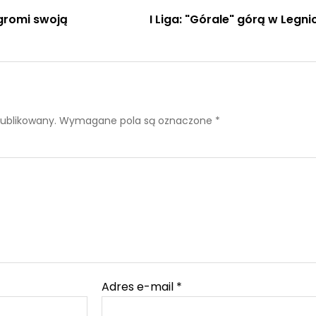
gromi swoją
I Liga: "Górale" górą w Legni
publikowany.
Wymagane pola są oznaczone
*
Adres e-mail
*