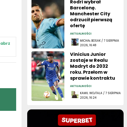
Rodri wybrał
Barcelonę.
Manchester City
odrzucił pierwszą
ofertę
AKTUALNOŚCI
MICHAŁ BOSAK / 7 SIERPNIA
Zabrz
2026, 16:48
Vinicius Junior
zostaje w Realu
Madryt do 2032
roku. Przełom w
sprawie kontraktu
AKTUALNOŚCI
KAMIL WOJTALA / 7 SIERPNIA
2026, 16:24