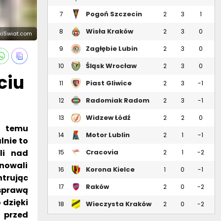
Pogoń Szczecin
7
2
3
1
Wisła Kraków
8
2
3
0
skiSwiat.com
Zagłębie Lubin
9
2
3
0
Śląsk Wrocław
10
2
3
0
ciu
Piast Gliwice
11
2
3
-1
Radomiak Radom
12
2
3
-1
Widzew Łódź
13
2
2
0
i temu
Motor Lublin
14
2
1
-1
lnie to
li nad
Cracovia
15
2
1
-2
inowali
Korona Kielce
16
1
0
-1
ntrując
Raków
17
2
0
-2
 sprawą
Częstochowa
 dzięki
Wieczysta Kraków
18
2
0
-2
 przed