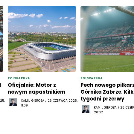
POLSKA PIŁKA
POLSKA PIŁKA
t
Oficjalnie: Motor z
Pech nowego piłkar
nowym napastnikiem
Górnika Zabrze. Kil
tygodni przerwy
25,
KAMIL GIEROBA / 26 CZERWCA 2025,
11:09
KAMIL GIEROBA / 25 CZE
20:02