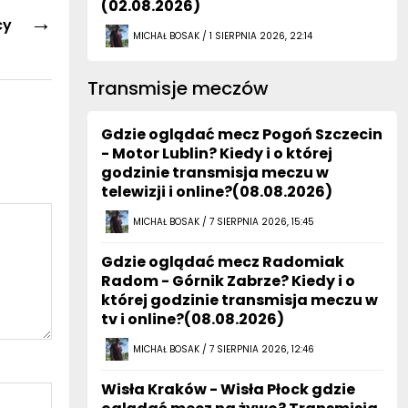
(02.08.2026)
→
cy
MICHAŁ BOSAK / 1 SIERPNIA 2026, 22:14
Transmisje meczów
Gdzie oglądać mecz Pogoń Szczecin
- Motor Lublin? Kiedy i o której
godzinie transmisja meczu w
telewizji i online?(08.08.2026)
MICHAŁ BOSAK / 7 SIERPNIA 2026, 15:45
Gdzie oglądać mecz Radomiak
Radom - Górnik Zabrze? Kiedy i o
której godzinie transmisja meczu w
tv i online?(08.08.2026)
MICHAŁ BOSAK / 7 SIERPNIA 2026, 12:46
Wisła Kraków - Wisła Płock gdzie