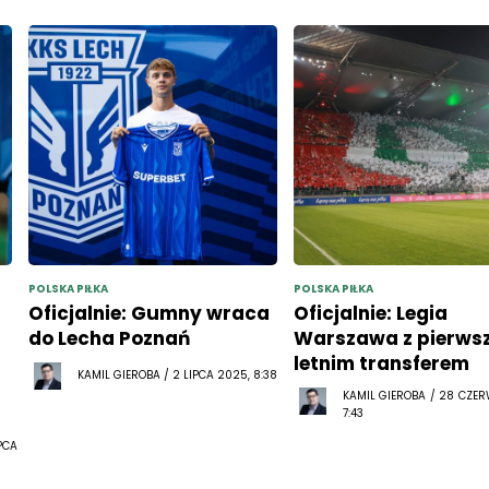
POLSKA PIŁKA
POLSKA PIŁKA
Oficjalnie: Gumny wraca
Oficjalnie: Legia
do Lecha Poznań
Warszawa z pierws
letnim transferem
KAMIL GIEROBA / 2 LIPCA 2025, 8:38
KAMIL GIEROBA / 28 CZE
7:43
PCA