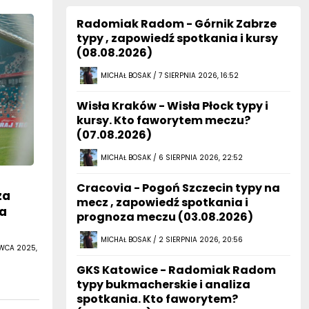
Radomiak Radom - Górnik Zabrze
typy , zapowiedź spotkania i kursy
(08.08.2026)
MICHAŁ BOSAK / 7 SIERPNIA 2026, 16:52
Wisła Kraków - Wisła Płock typy i
kursy. Kto faworytem meczu?
(07.08.2026)
MICHAŁ BOSAK / 6 SIERPNIA 2026, 22:52
Cracovia - Pogoń Szczecin typy na
za
mecz , zapowiedź spotkania i
ka
prognoza meczu (03.08.2026)
MICHAŁ BOSAK / 2 SIERPNIA 2026, 20:56
RWCA 2025,
GKS Katowice - Radomiak Radom
typy bukmacherskie i analiza
spotkania. Kto faworytem?