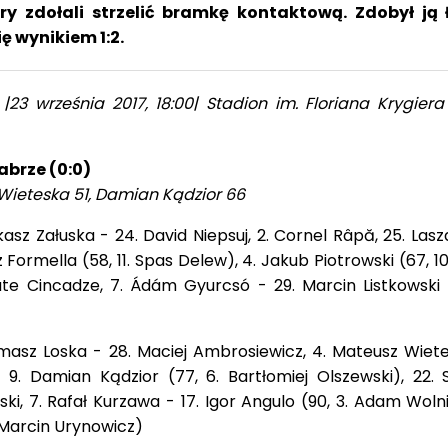
 zdołali strzelić bramkę kontaktową. Zdobył ją 
ę wynikiem 1:2.
|23 września 2017, 18:00| Stadion im. Floriana Krygiera
abrze (0:0)
 Wieteska 51, Damian Kądzior 66
kasz Załuska - 24. David Niepsuj, 2. Cornel Râpă, 25. Lasz
z Formella (58, 11. Spas Delew), 4. Jakub Piotrowski (67, 1
ate Cincadze, 7. Ádám Gyurcsó - 29. Marcin Listkowski (
masz Loska - 28. Maciej Ambrosiewicz, 4. Mateusz Wietes
- 9. Damian Kądzior (77, 6. Bartłomiej Olszewski), 22.
i, 7. Rafał Kurzawa - 17. Igor Angulo (90, 3. Adam Woln
. Marcin Urynowicz)