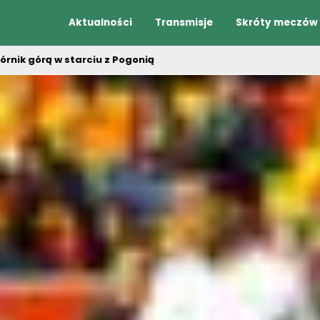
Aktualności
Transmisje
Skróty meczów
órnik górą w starciu z Pogonią