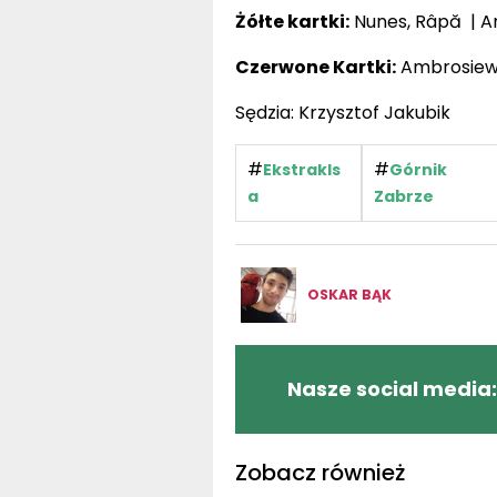
Żółte kartki:
Nunes, Râpă | Am
Czerwone Kartki:
Ambrosiewic
Sędzia: Krzysztof Jakubik
#
#
Ekstrakls
Górnik
a
Zabrze
OSKAR BĄK
Nasze social media:
Zobacz również