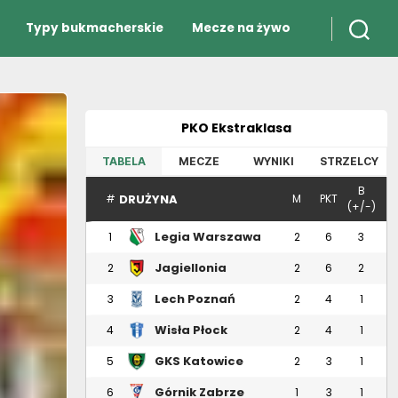
Typy bukmacherskie
Mecze na żywo
PKO Ekstraklasa
TABELA
MECZE
WYNIKI
STRZELCY
B
DRUŻYNA
#
M
PKT
(+/-)
Legia Warszawa
1
2
6
3
Jagiellonia
2
2
6
2
Białystok
Lech Poznań
3
2
4
1
Wisła Płock
4
2
4
1
GKS Katowice
5
2
3
1
Górnik Zabrze
6
1
3
1