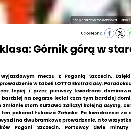
fot. Katarzyna Wysokińska- Piłkar
Udostępnij:
klasa: Górnik górą w star
 wyjazdowym meczu z Pogonią Szczecin. Dzięk
prowadzenie w tabeli LOTTO Ekstraklasy. Paradoksa
ecz lepiej i przez pierwszy kwadrans dominowa
 bardziej na zegarze leciał czas tym bardziej dom
o zmianie storn Kurzawa zaliczył kolejną asystę, ce
a ten pokonał Łukasza Załuske. Po kwadransie za
wyszli na dwubramkowe prowadzenie, a to wszystko
ków Pogoni Szczecin. Portowcy dwie minuty