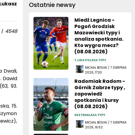
Łukasz
Ostatnie newsy
Miedź Legnica -
Pogoń Grodzisk
 | 4548
Mazowiecki typy i
analiza spotkania.
Kto wygra mecz?
(08.08.2026)
1. LIGA POLSKA TYPY
MICHAŁ BOSAK / 7 SIERPNIA
a Dwali,
2026, 17:30
0. Dawid
Radomiak Radom -
63, 93.
Górnik Zabrze typy ,
zapowiedź
spotkania i kursy
ka, 15.
(08.08.2026)
 Szymon
EKSTRAKLASA TYPY
iewicz),
MICHAŁ BOSAK / 7 SIERPNIA
2026, 16:52