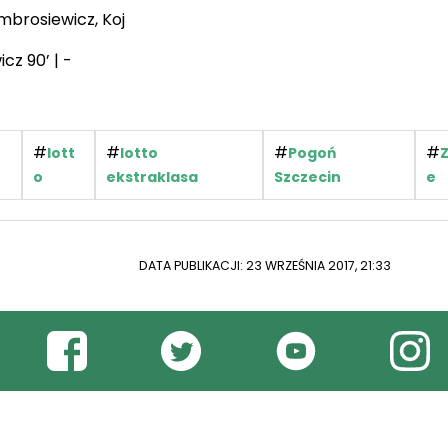
brosiewicz, Koj
z 90’ | -
#
#
#
#
lott
lotto
Pogoń
o
ekstraklasa
Szczecin
e
DATA PUBLIKACJI: 23 WRZEŚNIA 2017, 21:33