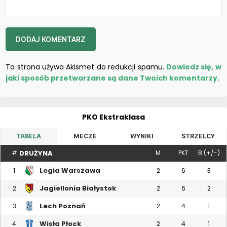
Ta strona używa Akismet do redukcji spamu.
Dowiedz się, w
jaki sposób przetwarzane są dane Twoich komentarzy.
PKO Ekstraklasa
TABELA
MECZE
WYNIKI
STRZELCY
DRUŻYNA
#
M
PKT
B (+/-)
Legia Warszawa
1
2
6
3
Jagiellonia Białystok
2
2
6
2
Lech Poznań
3
2
4
1
Wisła Płock
4
2
4
1