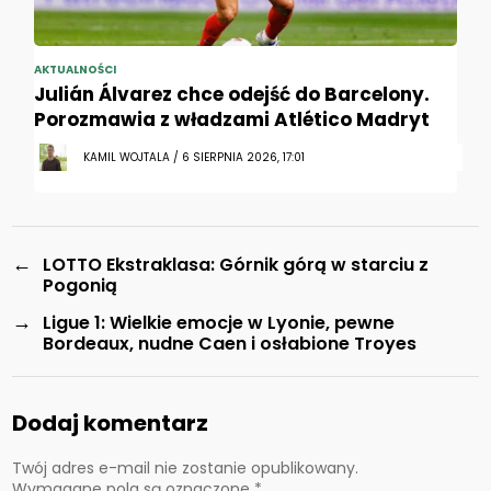
AKTUALNOŚCI
Julián Álvarez chce odejść do Barcelony.
Porozmawia z władzami Atlético Madryt
KAMIL WOJTALA / 6 SIERPNIA 2026, 17:01
←
LOTTO Ekstraklasa: Górnik górą w starciu z
Pogonią
→
Ligue 1: Wielkie emocje w Lyonie, pewne
Bordeaux, nudne Caen i osłabione Troyes
Dodaj komentarz
Twój adres e-mail nie zostanie opublikowany.
Wymagane pola są oznaczone
*