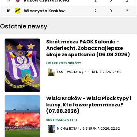
Raków Częstochowa
17
2
0
-2
Wieczysta Kraków
18
2
0
-2
Ostatnie newsy
Skrót meczu PAOK Saloniki -
Anderlecht. Zobacz najlepsze
akcje ze spotkania (06.08.2026)
LIGA EUROPY SKRÓTY
KAMIL WOJTALA / 6 SIERPNIA 2026, 23:52
Wisła Kraków - Wisła Płock typy i
kursy. Kto faworytem meczu?
(07.08.2026)
EKSTRAKLASA TYPY
MICHAŁ BOSAK / 6 SIERPNIA 2026, 22:52