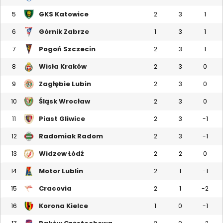
GKS Katowice
5
2
3
1
Górnik Zabrze
6
1
3
1
Pogoń Szczecin
7
2
3
1
Wisła Kraków
8
2
3
0
Zagłębie Lubin
9
2
3
0
Śląsk Wrocław
10
2
3
0
Piast Gliwice
11
2
3
-1
Radomiak Radom
12
2
3
-1
Widzew Łódź
13
2
2
0
Motor Lublin
14
2
1
-1
Cracovia
15
2
1
-2
Korona Kielce
16
1
0
-1