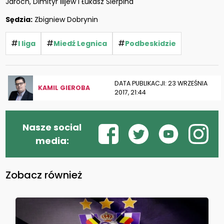
Jaroch, Dimityr Ilijew i Łukasz Sierpina
Sędzia:
Zbigniew Dobrynin
#
#
#
I liga
Miedź Legnica
Podbeskidzie
DATA PUBLIKACJI: 23 WRZEŚNIA
KAMIL GIEROBA
2017, 21:44
Nasze social
media:
Zobacz również