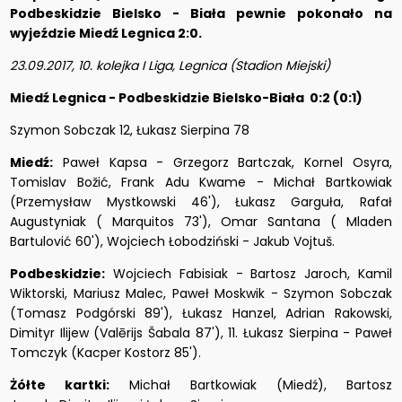
Podbeskidzie Bielsko - Biała pewnie pokonało na
wyjeździe Miedź Legnica 2:0.
23.09.2017, 10. kolejka I Liga, Legnica (Stadion Miejski)
Miedź Legnica - Podbeskidzie Bielsko-Biała 0:2 (0:1)
Szymon Sobczak 12, Łukasz Sierpina 78
Miedź:
Paweł Kapsa - Grzegorz Bartczak, Kornel Osyra,
Tomislav Božić, Frank Adu Kwame - Michał Bartkowiak
(Przemysław Mystkowski 46'), Łukasz Garguła, Rafał
Augustyniak ( Marquitos 73'), Omar Santana ( Mladen
Bartulović 60'), Wojciech Łobodziński - Jakub Vojtuš.
Podbeskidzie:
Wojciech Fabisiak - Bartosz Jaroch, Kamil
Wiktorski, Mariusz Malec, Paweł Moskwik - Szymon Sobczak
(Tomasz Podgórski 89'), Łukasz Hanzel, Adrian Rakowski,
Dimityr Ilijew (Valērijs Šabala 87'), 11. Łukasz Sierpina - Paweł
Tomczyk (Kacper Kostorz 85').
Żółte kartki:
Michał Bartkowiak (Miedź), Bartosz