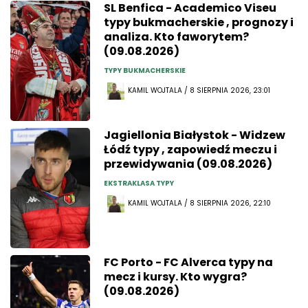
SL Benfica - Academico Viseu
typy bukmacherskie , prognozy i
analiza. Kto faworytem?
(09.08.2026)
TYPY BUKMACHERSKIE
KAMIL WOJTALA / 8 SIERPNIA 2026, 23:01
Jagiellonia Białystok - Widzew
Łódź typy , zapowiedź meczu i
przewidywania (09.08.2026)
EKSTRAKLASA TYPY
KAMIL WOJTALA / 8 SIERPNIA 2026, 22:10
FC Porto - FC Alverca typy na
mecz i kursy. Kto wygra?
(09.08.2026)