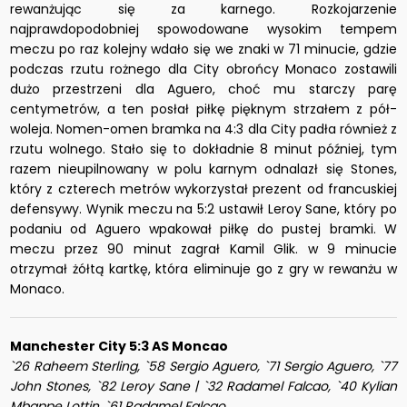
rewanżując się za karnego. Rozkojarzenie
najprawdopodobniej spowodowane wysokim tempem
meczu po raz kolejny wdało się we znaki w 71 minucie, gdzie
podczas rzutu rożnego dla City obrońcy Monaco zostawili
dużo przestrzeni dla Aguero, choć mu starczy parę
centymetrów, a ten posłał piłkę pięknym strzałem z pół-
woleja. Nomen-omen bramka na 4:3 dla City padła również z
rzutu wolnego. Stało się to dokładnie 8 minut później, tym
razem nieupilnowany w polu karnym odnalazł się Stones,
który z czterech metrów wykorzystał prezent od francuskiej
defensywy. Wynik meczu na 5:2 ustawił Leroy Sane, który po
podaniu od Aguero wpakował piłkę do pustej bramki. W
meczu przez 90 minut zagrał Kamil Glik. w 9 minucie
otrzymał żółtą kartkę, która eliminuje go z gry w rewanżu w
Monaco.
Manchester City 5:3 AS Moncao
`26 Raheem Sterling, `58 Sergio Aguero, `71 Sergio Aguero, `77
John Stones, `82 Leroy Sane | `32 Radamel Falcao, `40 Kylian
Mbappe Lottin, `61 Radamel Falcao