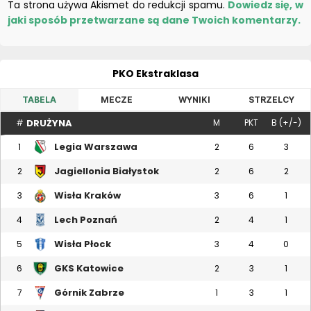
Ta strona używa Akismet do redukcji spamu.
Dowiedz się, w
jaki sposób przetwarzane są dane Twoich komentarzy.
PKO Ekstraklasa
TABELA
MECZE
WYNIKI
STRZELCY
DRUŻYNA
#
M
PKT
B (+/-)
Legia Warszawa
1
2
6
3
Jagiellonia Białystok
2
2
6
2
Wisła Kraków
3
3
6
1
Lech Poznań
4
2
4
1
Wisła Płock
5
3
4
0
GKS Katowice
6
2
3
1
Górnik Zabrze
7
1
3
1