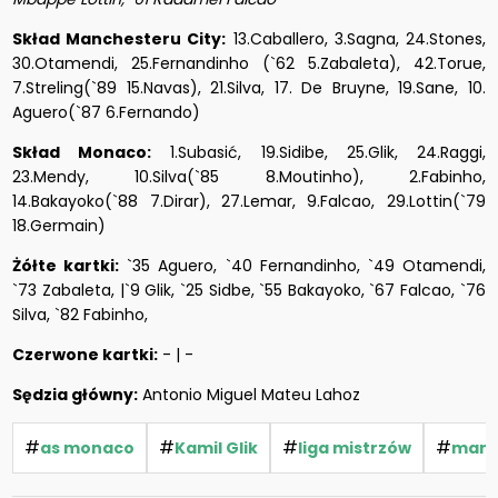
Skład Manchesteru City:
13.Caballero, 3.Sagna, 24.Stones,
30.Otamendi, 25.Fernandinho (`62 5.Zabaleta), 42.Torue,
7.Streling(`89 15.Navas), 21.Silva, 17. De Bruyne, 19.Sane, 10.
Aguero(`87 6.Fernando)
Skład Monaco:
1.Subasić, 19.Sidibe, 25.Glik, 24.Raggi,
23.Mendy, 10.Silva(`85 8.Moutinho), 2.Fabinho,
14.Bakayoko(`88 7.Dirar), 27.Lemar, 9.Falcao, 29.Lottin(`79
18.Germain)
Żółte kartki:
`35 Aguero, `40 Fernandinho, `49 Otamendi,
`73 Zabaleta, |`9 Glik, `25 Sidbe, `55 Bakayoko, `67 Falcao, `76
Silva, `82 Fabinho,
Czerwone kartki:
- | -
Sędzia główny:
Antonio Miguel Mateu Lahoz
#
#
#
#
as monaco
Kamil Glik
liga mistrzów
manc