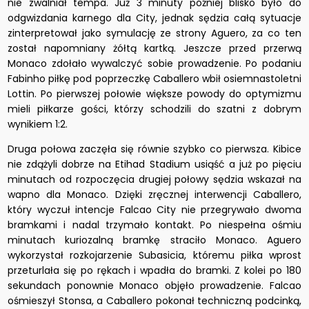
nie zwalniał tempa. Już 3 minuty później blisko było do
odgwizdania karnego dla City, jednak sędzia całą sytuacje
zinterpretował jako symulację ze strony Aguero, za co ten
został napomniany żółtą kartką. Jeszcze przed przerwą
Monaco zdołało wywalczyć sobie prowadzenie. Po podaniu
Fabinho piłkę pod poprzeczkę Caballero wbił osiemnastoletni
Lottin. Po pierwszej połowie większe powody do optymizmu
mieli piłkarze gości, którzy schodzili do szatni z dobrym
wynikiem 1:2.
Druga połowa zaczęła się równie szybko co pierwsza. Kibice
nie zdążyli dobrze na Etihad Stadium usiąść a już po pięciu
minutach od rozpoczęcia drugiej połowy sędzia wskazał na
wapno dla Monaco. Dzięki zręcznej interwencji Caballero,
który wyczuł intencje Falcao City nie przegrywało dwoma
bramkami i nadal trzymało kontakt. Po niespełna ośmiu
minutach kuriozalną bramkę straciło Monaco. Aguero
wykorzystał rozkojarzenie Subasicia, któremu piłka wprost
przeturlała się po rękach i wpadła do bramki. Z kolei po 180
sekundach ponownie Monaco objęło prowadzenie. Falcao
ośmieszył Stonsa, a Caballero pokonał techniczną podcinką,