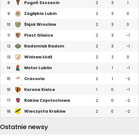
Pogoń Szczecin
8
2
3
1
Zagłębie Lubin
9
2
3
0
Śląsk Wrocław
10
2
3
0
Piast Gliwice
11
2
3
-1
Radomiak Radom
12
2
3
-1
Widzew Łódź
13
2
2
0
Motor Lublin
14
2
1
-1
Cracovia
15
2
1
-2
Korona Kielce
16
1
0
-1
Raków Częstochowa
17
2
0
-2
Wieczysta Kraków
18
2
0
-2
Ostatnie newsy