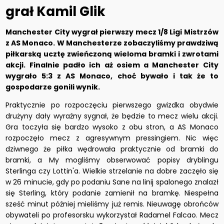
grał Kamil Glik
Manchester City wygrał pierwszy mecz 1/8 Ligi Mistrzów
z AS Monaco. W Manchesterze zobaczyliśmy prawdziwą
piłkarską ucztę zwieńczoną wieloma bramki i zwrotami
akcji. Finalnie padło ich aż osiem a Manchester City
wygrało 5:3 z AS Monaco, choć bywało i tak że to
gospodarze gonili wynik.
Praktycznie po rozpoczęciu pierwszego gwizdka obydwie
drużyny dały wyraźny sygnał, że będzie to mecz wielu akcji.
Gra toczyła się bardzo wysoko z obu stron, a AS Monaco
rozpoczęło mecz z agresywnym pressingiem. Nic więc
dziwnego że piłka wędrowała praktycznie od bramki do
bramki, a My mogliśmy obserwować popisy dryblingu
Sterlinga czy Lottin'a. Wielkie strzelanie na dobre zaczęło się
w 26 minucie, gdy po podaniu Sane na linij spalonego znalazł
się Sterling, który podanie zamienił na bramkę. Niespełna
sześć minut później mieliśmy już remis. Nieuwagę obrońców
obywateli po profesorsku wykorzystał Radamel Falcao. Mecz